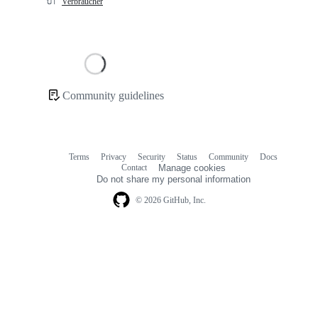
🔌
Verbraucher
Loading
Community guidelines
Community
links
Terms
Privacy
Security
Status
Community
Docs
Footer
Footer
Contact
Manage cookies
navigation
Do not share my personal information
© 2026 GitHub, Inc.