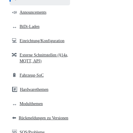
and
community
📣
Announcements
links
↔️
BiDi-Laden
💻
Einrichtung/Konfiguration
🔀
Externe Schnittstellen (§14a,
MQTT, API)
🔋
Fahrzeug-SoC
#️⃣
Hardwarethemen
↔️
Modulthemen
⬅️
Rückmeldungen zu Versionen
🆘
SOS/Probleme