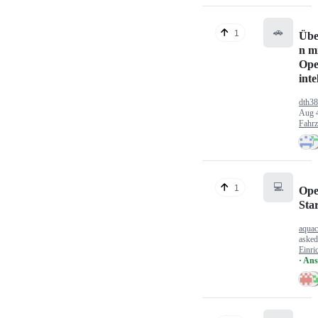
🚗
1
Übe
n mi
Ope
inte
dth3
Aug 
Fahr
💻
1
Ope
Sta
aquac
aske
Einri
· An