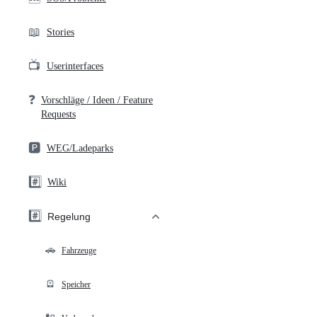
📖
Stories
📺
Userinterfaces
❓
Vorschläge / Ideen / Feature
Requests
🅿️
WEG/Ladeparks
#️⃣
Wiki
#️⃣
Regelung
🚗
Fahrzeuge
🪫
Speicher