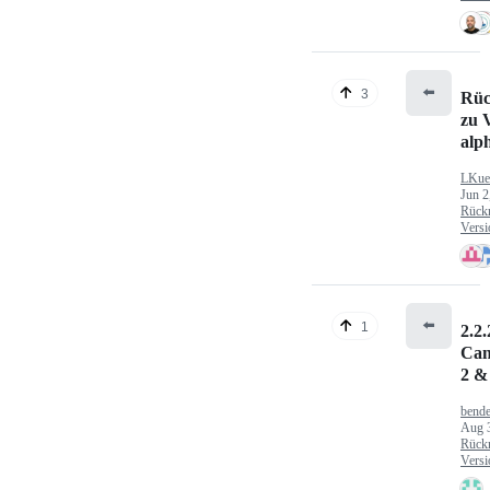
⬅️
3
Rüc
zu V
alp
LKue
Jun 2
Rück
Versi
⬅️
1
2.2.
Can
2 &
bende
Aug 
Rück
Versi