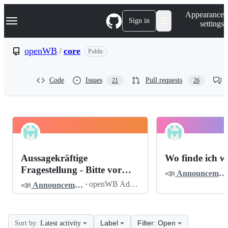
S
Navigation Menu
Appearance
k
Sign in
settings
i
p
t
openWB
/
core
Public
o
c
o
Code
Issues
Pull requests
21
26
n
t
e
n
t
openWB
Pinned
core
Discussions
Aussagekräftige
Wo finde ich w
Discussions
Fragestellung - Bitte vor
📣
Announcements
dem Posten lesen
📣
·
openWB Admin
Announcements
Label
Filter: Open
Sort by:
Latest activity