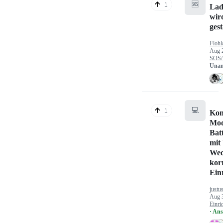
🆘
1
Lad
wir
gest
Flohl
Aug 
SOS/
Unan
💻
1
Kon
Mod
Bat
mit
Wec
kor
Ein
justu
Aug 
Einri
· An