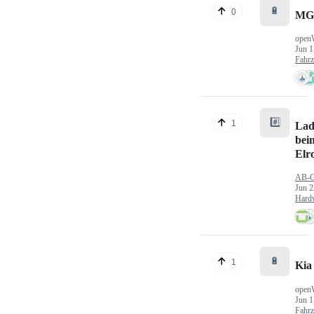
🔋
0
MG
open
Jun 1
Fahr
#️⃣
1
Lad
bei
Elr
AB-
Jun 2
Hard
🔋
1
Kia
open
Jun 1
Fahr