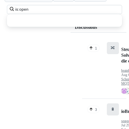
Search
all
discussions
Discussions
🔀
1
Ste
Sol
die
brain
Aug 
Schni
MQTT
🔋
3
ioB
seasp
Jul 2