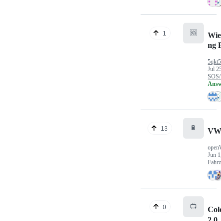
🆘
1
Wie
ng 
5qkt
Jul 2
SOS/
Answ
🔋
13
VW
open
Jun 1
Fahr
📺
0
Col
2.0