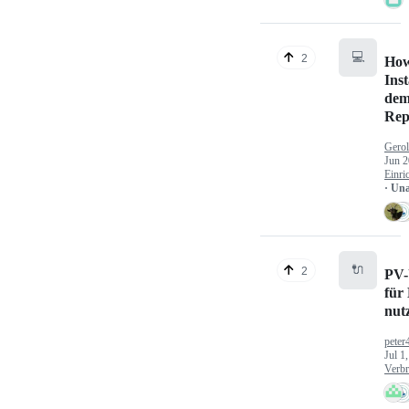
💻
2
How
Inst
dem
Rep
Gerol
Jun 2
Einri
· Un
🔌
2
PV-
für
nut
peter
Jul 1
Verbr