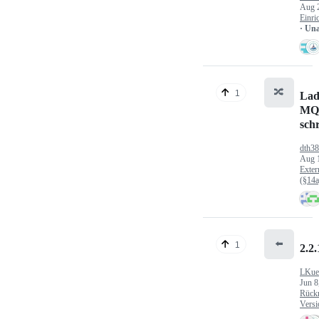
Aug 
Einri
· Un
🔀
1
Lad
MQ
sch
dth3
Aug 
Exter
(§14
⬅️
1
2.2.
LKue
Jun 8
Rück
Versi