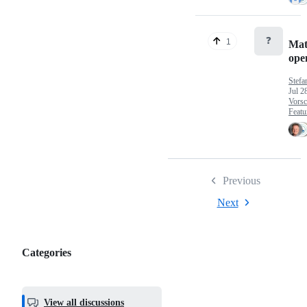
❓
1
Mat
op
Stefa
Jul 2
Vorsc
Featu
Previous
Next
Categories
Categories,
most
helpful,
View all discussions