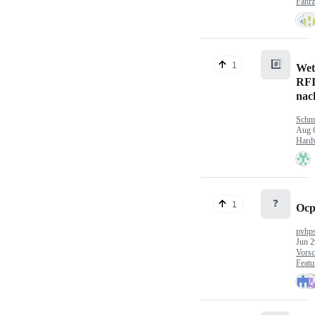
Fahr
#️⃣
1
Wet
RFI
nac
Schm
Aug 
Hard
❓
1
Ocp
pvhp
Jun 2
Vorsc
Featu