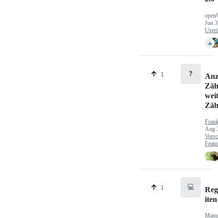
open
Jun 3
Useri
❓
1
Anz
Zäh
wei
Zäh
Fran
Aug 
Vorsc
Featu
💻
1
Reg
iten
Manu