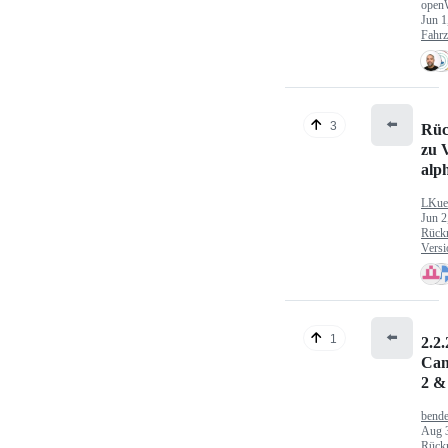
open
Jun 1
Fahr
⬅️
3
Rüc
zu V
alp
LKue
Jun 2
Rück
Versi
⬅️
1
2.2.
Can
2 &
bende
Aug 
Rück