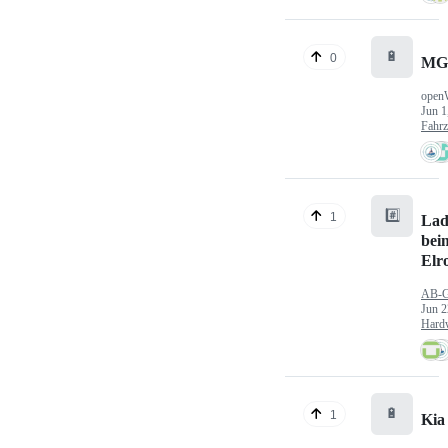
🔋
0
MG
open
Jun 1
Fahr
#️⃣
1
Lad
bei
Elr
AB-
Jun 2
Hard
🔋
1
Kia