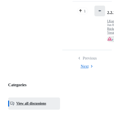
⬅️
1
2.2.
LKue
Jun 8
Rück
Versi
Previous
Next
Categories
Categories,
most
helpful,
View all discussions
and