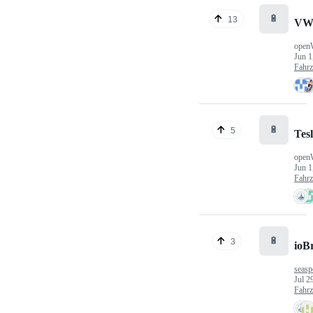
🔋
13
VW
open
Jun 1
Fahr
🔋
5
Tes
open
Jun 1
Fahr
🔋
3
ioB
seasp
Jul 2
Fahr