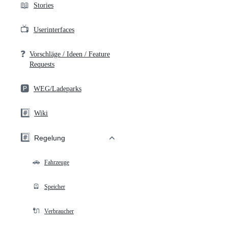
📖
Stories
📺
Userinterfaces
❓
Vorschläge / Ideen / Feature
Requests
🅿️
WEG/Ladeparks
#️⃣
Wiki
#️⃣
Regelung
🚗
Fahrzeuge
🪫
Speicher
🔌
Verbraucher