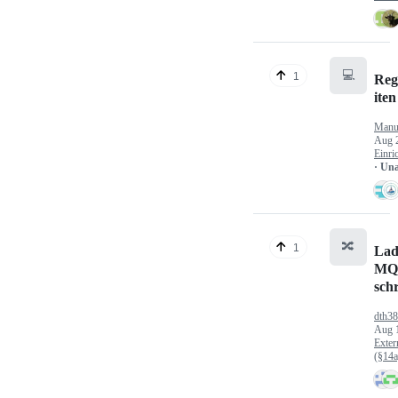
💻
1
Reg
iten
Manu
Aug 
Einri
· Un
🔀
1
Lad
MQ
sch
dth3
Aug 
Exter
(§14