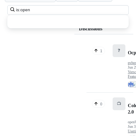
Search
all
discussions
Discussions
❓
1
Ocp
pvhp
Jun 2
Vorsc
Featu
📺
0
Col
2.0
open
Jun 3
Useri