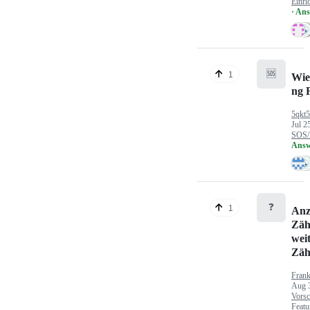
Einri
· An
🆘
1
Wie
ng 
5qkt
Jul 2
SOS/
Answ
❓
1
Anz
Zäh
wei
Zäh
Fran
Aug 
Vorsc
Featu