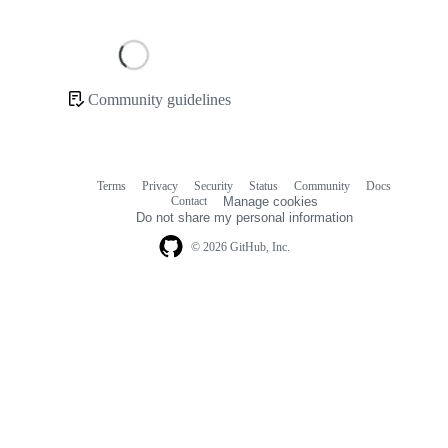
Loading
Community guidelines
Community
links
Terms
Privacy
Security
Status
Community
Docs
Footer
Footer
Contact
Manage cookies
navigation
Do not share my personal information
© 2026 GitHub, Inc.