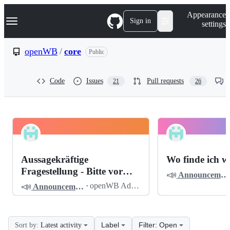
S
Navigation Menu
Appearance
k
Sign in
settings
i
p
t
openWB
/
core
Public
o
c
o
Code
Issues
Pull requests
21
26
n
t
e
n
t
openWB
Pinned
core
Discussions
Aussagekräftige
Wo finde ich w
Discussions
Fragestellung - Bitte vor
📣
Announcements
dem Posten lesen
📣
·
openWB Admin
Announcements
Label
Filter: Open
Sort by:
Latest activity