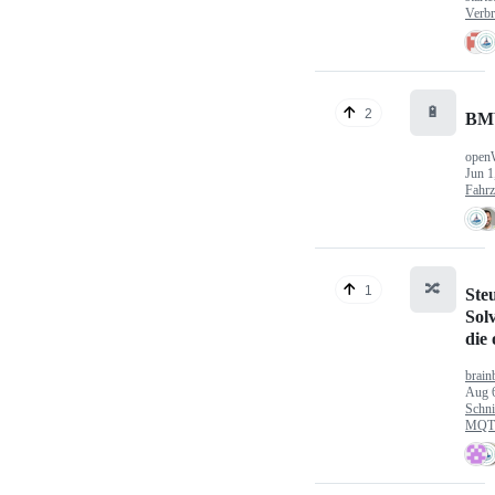
Verbr
🔋
2
BM
open
Jun 1
Fahr
🔀
1
Ste
Sol
die
brain
Aug 
Schni
MQTT