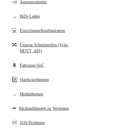
community
📣
Announcements
links
↔️
BiDi-Laden
💻
Einrichtung/Konfiguration
🔀
Externe Schnittstellen (§14a,
MQTT, API)
🔋
Fahrzeug-SoC
#️⃣
Hardwarethemen
↔️
Modulthemen
⬅️
Rückmeldungen zu Versionen
🆘
SOS/Probleme