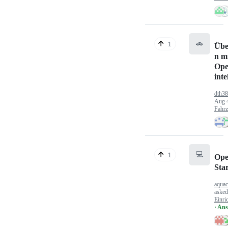
🚗
1
Übe
n mi
Ope
inte
dth3
Aug 
Fahr
💻
1
Ope
Sta
aquac
aske
Einri
· An