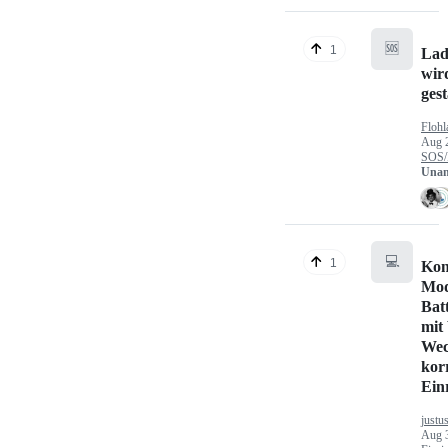
🆘
1
Lad
wir
gest
Flohl
Aug 
SOS/
Unan
💻
1
Kon
Mod
Bat
mit
Wec
kor
Ein
justu
Aug 