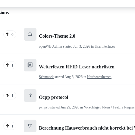
sions
📺
0
Colors-Theme 2.0
openWB Admin
started
Jun 3, 2026
in
Userinterfaces
#️⃣
1
Wetterfesten RFID Leser nachrüsten
Schmattek
started
Aug 6, 2026
in
Hardwarethemen
❓
1
Ocpp protocol
pvhpsb
started
Jun 29, 2026
in
Vorschläge / Ideen / Feature Reques
🔌
1
Berechnung Hausverbrauch nicht korrekt bei