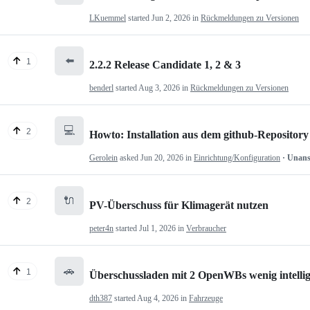
LKuemmel
started
Jun 2, 2026
in
Rückmeldungen zu Versionen
⬅️
1
2.2.2 Release Candidate 1, 2 & 3
benderl
started
Aug 3, 2026
in
Rückmeldungen zu Versionen
💻
2
Howto: Installation aus dem github-Repository
Gerolein
asked
Jun 20, 2026
in
Einrichtung/Konfiguration
· Unan
🔌
2
PV-Überschuss für Klimagerät nutzen
peter4n
started
Jul 1, 2026
in
Verbraucher
🚗
1
Überschussladen mit 2 OpenWBs wenig intelli
dth387
started
Aug 4, 2026
in
Fahrzeuge