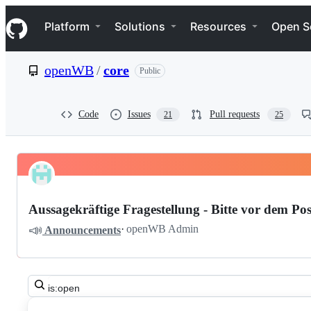
S
Navigation Menu
k
Platform
Solutions
Resources
Open S
i
p
t
openWB
/
core
Public
o
c
o
n
Code
Issues
Pull requests
21
25
t
e
n
t
Pinned
openWB
Discussions
core
Aussagekräftige Fragestellung - Bitte vor dem Pos
Discussions
📣
·
openWB Admin
Announcements
Search
all