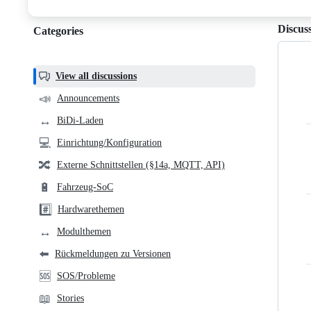
discussions
Discus
Categories
Categories,
most
helpful,
View all discussions
and
📣
Announcements
community
↔️
BiDi-Laden
links
💻
Einrichtung/Konfiguration
🔀
Externe Schnittstellen (§14a, MQTT, API)
🔋
Fahrzeug-SoC
#️⃣
Hardwarethemen
↔️
Modulthemen
⬅️
Rückmeldungen zu Versionen
🆘
SOS/Probleme
📖
Stories