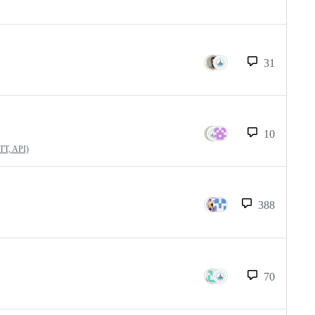
31
10
QTT, API)
388
70