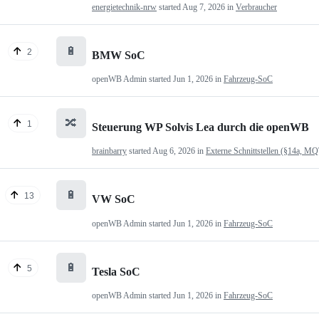
energietechnik-nrw
started
Aug 7, 2026
in
Verbraucher
🔋
2
BMW SoC
openWB Admin
started
Jun 1, 2026
in
Fahrzeug-SoC
🔀
1
Steuerung WP Solvis Lea durch die openWB
brainbarry
started
Aug 6, 2026
in
Externe Schnittstellen (§14a, M
🔋
13
VW SoC
openWB Admin
started
Jun 1, 2026
in
Fahrzeug-SoC
🔋
5
Tesla SoC
openWB Admin
started
Jun 1, 2026
in
Fahrzeug-SoC