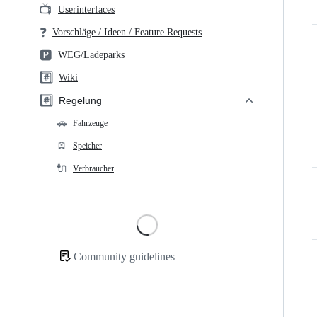
📺
Userinterfaces
❓
Vorschläge / Ideen / Feature Requests
🅿️
WEG/Ladeparks
#️⃣
Wiki
#️⃣
Regelung
🚗
Fahrzeuge
🪫
Speicher
🔌
Verbraucher
Loading
Community guidelines
Community
links