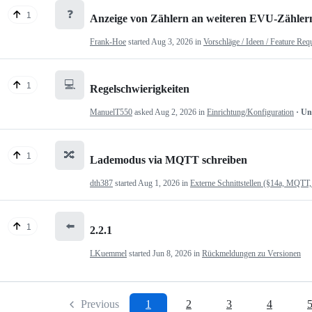
❓
1
Anzeige von Zählern an weiteren EVU-Zähler
Frank-Hoe
started
Aug 3, 2026
in
Vorschläge / Ideen / Feature Req
💻
1
Regelschwierigkeiten
ManuelT550
asked
Aug 2, 2026
in
Einrichtung/Konfiguration
· U
🔀
1
Lademodus via MQTT schreiben
dth387
started
Aug 1, 2026
in
Externe Schnittstellen (§14a, MQTT,
⬅️
1
2.2.1
LKuemmel
started
Jun 8, 2026
in
Rückmeldungen zu Versionen
Previous
1
2
3
4