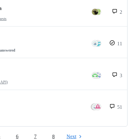
n
2
uests
11
nanswered
3
 API)
51
5
6
7
8
Next