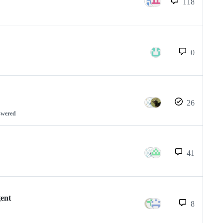
118
0
26
swered
41
gent
8