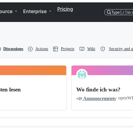
Pricing
ource
Enterprise
Type
/
to 
Discussions
Actions
Projects
Wiki
Security and q
ten lesen
Wo finde ich was?
📣
·
openW
Announcements