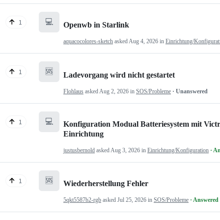
💻
1
Openwb in Starlink
aquacocolores-sketch
asked
Aug 4, 2026
in
Einrichtung/Konfigurat
🆘
1
Ladevorgang wird nicht gestartet
Flohlaus
asked
Aug 2, 2026
in
SOS/Probleme
· Unanswered
💻
1
Konfiguration Modual Batteriesystem mit Victr
Einrichtung
justusbernold
asked
Aug 3, 2026
in
Einrichtung/Konfiguration
· A
🆘
1
Wiederherstellung Fehler
5qkt5587b2-rgb
asked
Jul 25, 2026
in
SOS/Probleme
· Answered