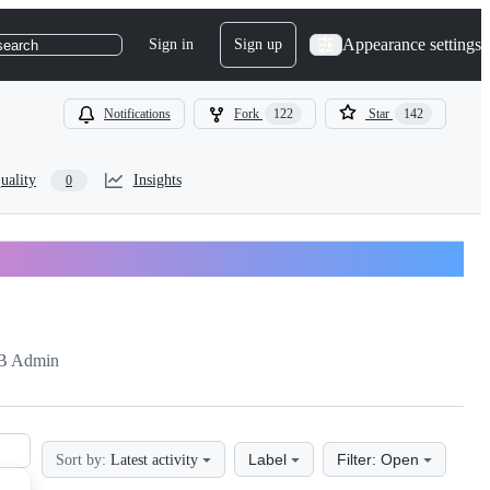
Appearance settings
Sign in
Sign up
search
Notifications
Fork
122
Star
142
uality
Insights
0
B Admin
Label
Filter: Open
Sort by:
Latest activity