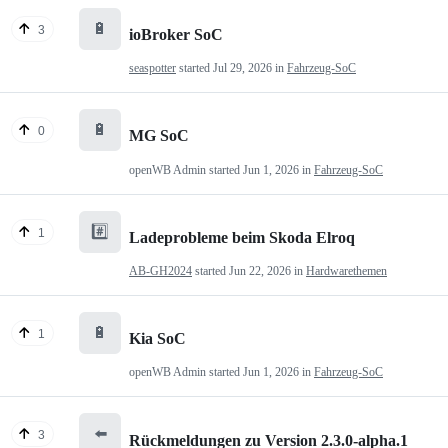
🔋
3
ioBroker SoC
seaspotter
started
Jul 29, 2026
in
Fahrzeug-SoC
🔋
0
MG SoC
openWB Admin
started
Jun 1, 2026
in
Fahrzeug-SoC
#️⃣
1
Ladeprobleme beim Skoda Elroq
AB-GH2024
started
Jun 22, 2026
in
Hardwarethemen
🔋
1
Kia SoC
openWB Admin
started
Jun 1, 2026
in
Fahrzeug-SoC
⬅️
3
Rückmeldungen zu Version 2.3.0-alpha.1