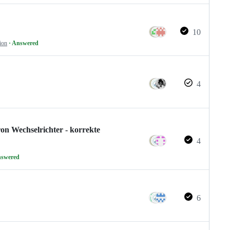
10
ion
· Answered
4
on Wechselrichter - korrekte
4
nswered
6