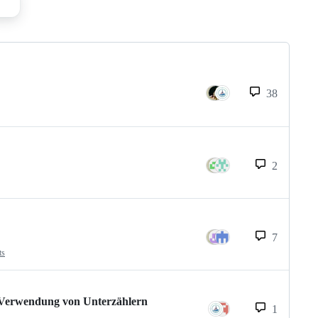
38
2
7
ts
 Verwendung von Unterzählern
1