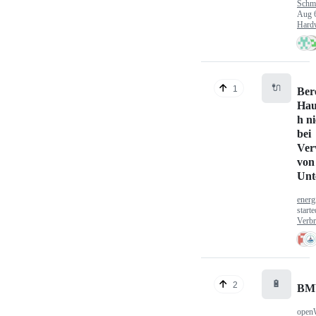
Schm
Aug 
Hard
🔌
1
Ber
Hau
h n
bei
Ver
von
Unt
energ
start
Verbr
🔋
2
BM
open