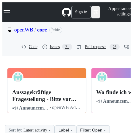
S
Navigation Menu
Appearance
k
Sign in
settings
i
p
t
openWB
/
core
Public
o
c
o
Code
Issues
Pull requests
21
26
n
t
e
n
t
openWB
Pinned
core
Discussions
Aussagekräftige
Wo finde ich w
Discussions
Fragestellung - Bitte vor
📣
Announcements
dem Posten lesen
📣
·
openWB Admin
Announcements
Label
Filter: Open
Sort by:
Latest activity