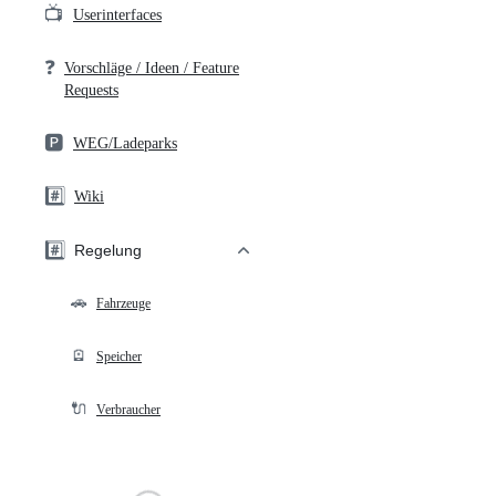
📺
Userinterfaces
❓
Vorschläge / Ideen / Feature
Requests
🅿️
WEG/Ladeparks
#️⃣
Wiki
#️⃣
Regelung
🚗
Fahrzeuge
🪫
Speicher
🔌
Verbraucher