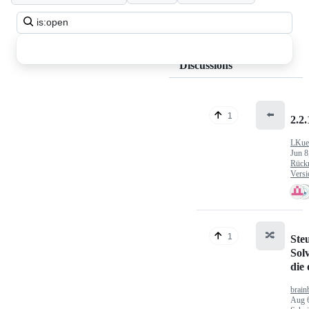
Search
all
discussions
Discussions
⬅️
1
2.2.
LKue
Jun 8
Rück
Versi
🔀
1
Ste
Sol
die
brain
Aug 