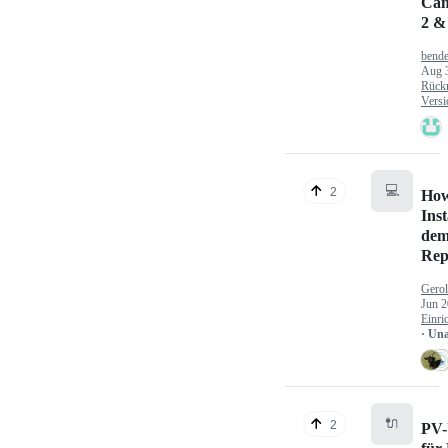
Can
2 &
bende
Aug 
Rück
Versi
💻
2
How
Inst
dem
Rep
Gerol
Jun 2
Einri
· Un
🔌
2
PV-