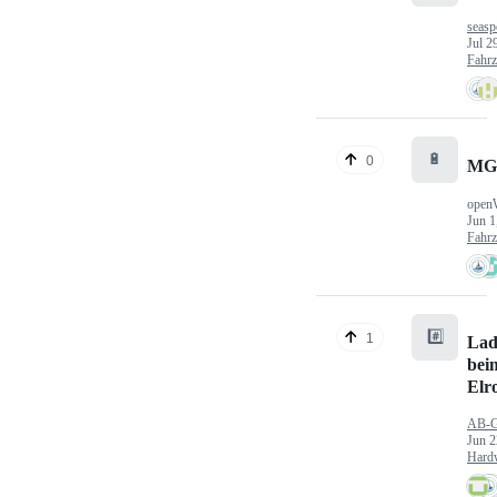
seasp
Jul 2
Fahr
🔋
0
MG
open
Jun 1
Fahr
#️⃣
1
Lad
bei
Elr
AB-
Jun 2
Hard