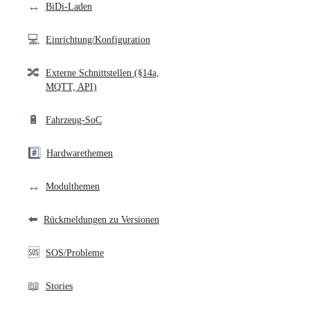
↔️
BiDi-Laden
💻
Einrichtung/Konfiguration
🔀
Externe Schnittstellen (§14a,
MQTT, API)
🔋
Fahrzeug-SoC
#️⃣
Hardwarethemen
↔️
Modulthemen
⬅️
Rückmeldungen zu Versionen
🆘
SOS/Probleme
📖
Stories