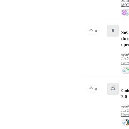
Schni
MQTT
🔋
0
SoC
dur
ope
open
Jun 2
Fahr
📺
0
Col
2.0
open
Jun 3
Useri