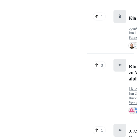
🔋
1
Kia
open
Jun 1
Fahr
⬅️
3
Rüc
zu V
alp
LKue
Jun 2
Rück
Versi
⬅️
1
2.2.