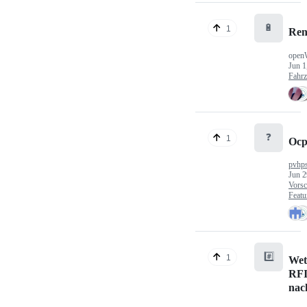
🔋
1
Ren
open
Jun 1
Fahr
❓
1
Ocp
pvhp
Jun 2
Vorsc
Featu
#️⃣
1
Wet
RFI
nac