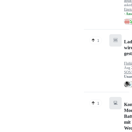
aquac
aske
Einri
· An
🆘
1
Lad
wir
gest
Flohl
Aug 
SOS/
Unan
💻
1
Kon
Mod
Bat
mit
Wec