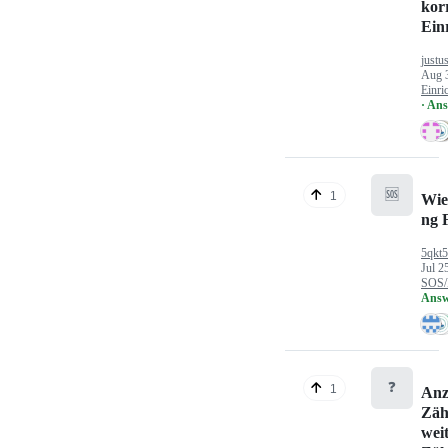
kor
Ein
justu
Aug 
Einri
· An
🆘
1
Wie
ng 
5qkt
Jul 2
SOS/
Answ
❓
1
Anz
Zäh
wei