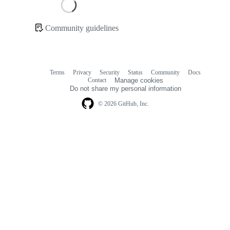
Loading
Community guidelines
Community
links
Terms
Privacy
Security
Status
Community
Docs
Footer
Footer
Contact
Manage cookies
navigation
Do not share my personal information
© 2026 GitHub, Inc.