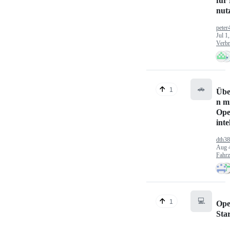
für
nut
peter
Jul 1
Verbr
🚗
1
Übe
n mi
Ope
inte
dth3
Aug 
Fahr
💻
1
Ope
Sta