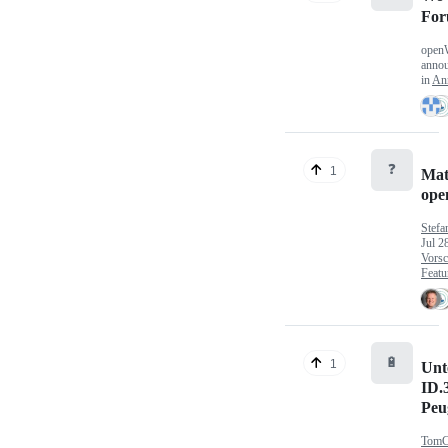
Fo
open
anno
in
An
❓
1
Mat
op
Stefa
Jul 2
Vorsc
Featu
🔋
1
Unt
ID.
Peu
TomC