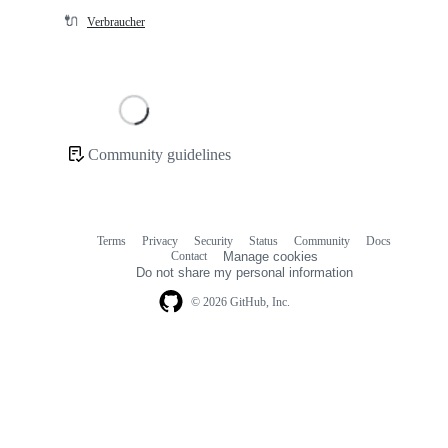
🔌
Verbraucher
Loading
Community guidelines
Community
links
Terms
Privacy
Security
Status
Community
Docs
Footer
Footer
Contact
Manage cookies
navigation
Do not share my personal information
© 2026 GitHub, Inc.