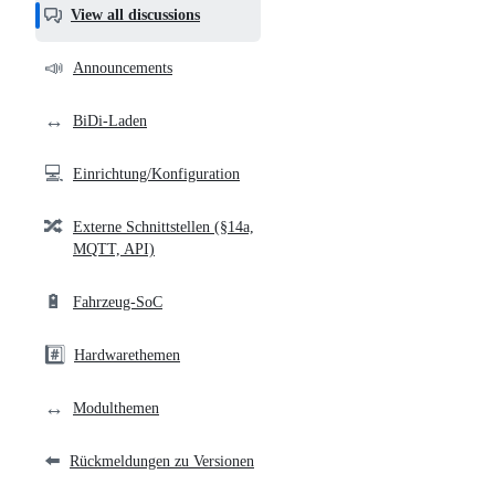
helpful,
View all discussions
and
community
📣
Announcements
links
↔️
BiDi-Laden
💻
Einrichtung/Konfiguration
🔀
Externe Schnittstellen (§14a,
MQTT, API)
🔋
Fahrzeug-SoC
#️⃣
Hardwarethemen
↔️
Modulthemen
⬅️
Rückmeldungen zu Versionen