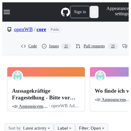
S
Navigation Menu
Appearance
k
Sign in
settings
i
p
t
openWB
/
core
Public
o
c
o
Code
Issues
Pull requests
21
25
n
t
e
n
t
openWB
Pinned
core
Discussions
Aussagekräftige
Wo finde ich w
Discussions
Fragestellung - Bitte vor
📣
Announcements
dem Posten lesen
📣
·
openWB Admin
Announcements
Label
Filter: Open
Sort by:
Latest activity