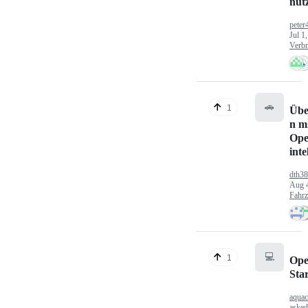
nut
peter
Jul 1
Verbr
🚗
1
Übe
n mi
Ope
inte
dth3
Aug 
Fahr
💻
1
Ope
Sta
aquac
aske