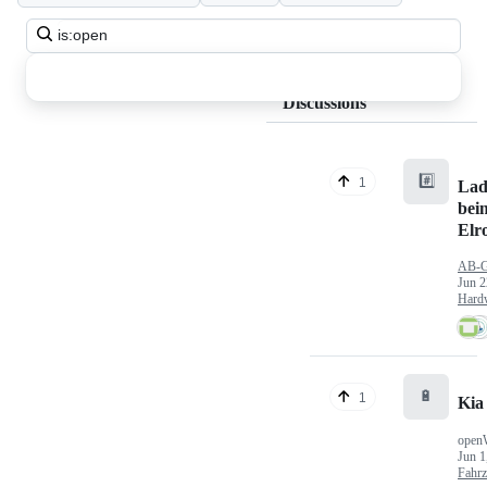
Search
all
discussions
Discussions
#️⃣
1
Lad
bei
Elr
AB-
Jun 2
Hard
🔋
1
Kia
open
Jun 1
Fahr