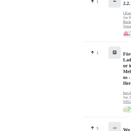
⬅️
1
2.2.
LKue
Jun 8
Rück
Versi
🅿️
1
För
Lad
ur 
Meh
us -
Hers
heri-
Jun 2
WEG/
📣
5
Wo 