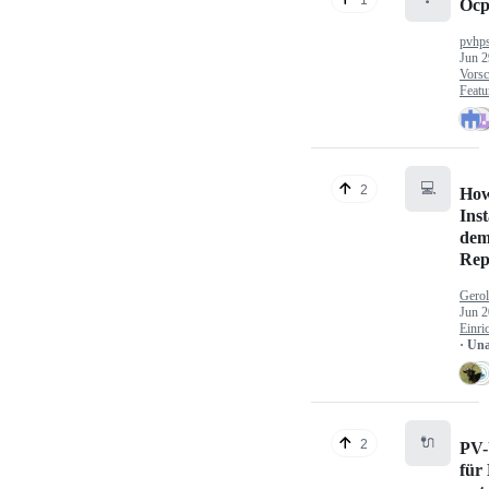
Ocp
pvhp
Jun 2
Vorsc
Featu
💻
2
How
Inst
dem
Rep
Gerol
Jun 2
Einri
· Un
🔌
2
PV-
für