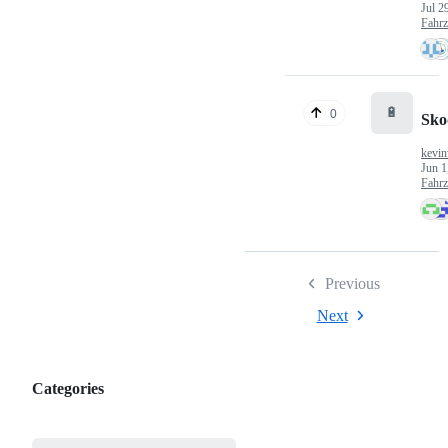
Jul 2
Fahr
🔋
0
Sko
kevin
Jun 1
Fahr
Previous
Next
Categories
Categories,
most