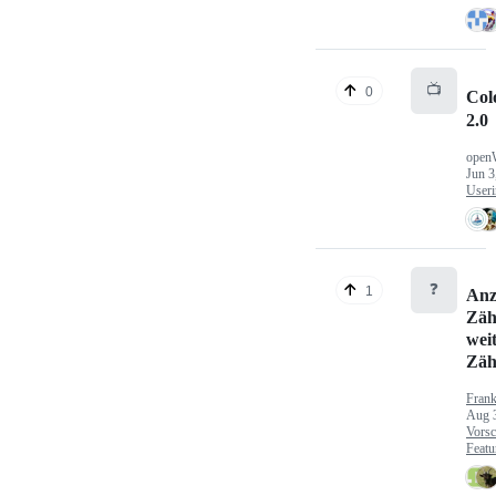
📺
0
Col
2.0
open
Jun 3
Useri
❓
1
Anz
Zäh
wei
Zäh
Fran
Aug 
Vorsc
Featu