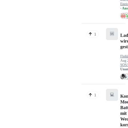
Einri
· An
🆘
1
Lad
wir
gest
Flohl
Aug 
SOS/
Unan
💻
1
Kon
Mod
Bat
mit
Wec
kor