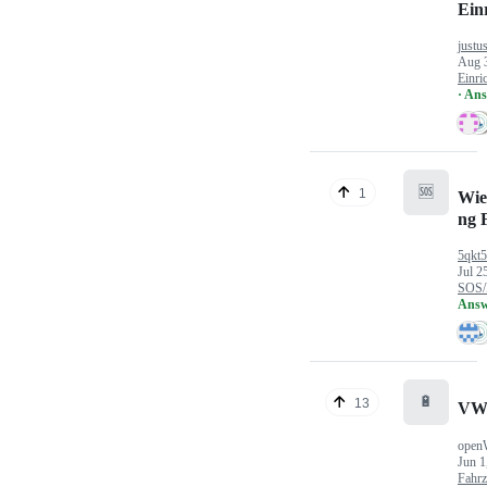
Ein
justu
Aug 
Einri
· An
🆘
1
Wie
ng 
5qkt
Jul 2
SOS/
Answ
🔋
13
VW
open
Jun 1
Fahr