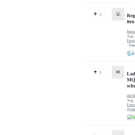
💻
1
Reg
iten
Manu
Aug 
Einri
· Un
🔀
1
Lad
MQ
sch
dth3
Aug 
Exter
(§14