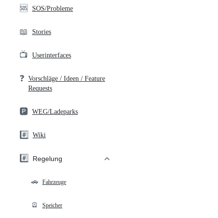
🆘
SOS/Probleme
📖
Stories
📺
Userinterfaces
❓
Vorschläge / Ideen / Feature
Requests
🅿️
WEG/Ladeparks
#️⃣
Wiki
#️⃣
Regelung
🚗
Fahrzeuge
🪫
Speicher