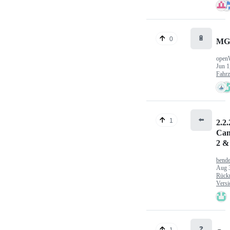
🔋
0
MG
open
Jun 1
Fahr
⬅️
1
2.2.
Can
2 &
bende
Aug 
Rück
Versi
❓
1