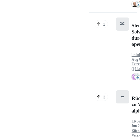
🔀
1
Ste
Sol
dur
op
brain
Aug 
Exter
(§14
⬅️
3
Rüc
zu V
alp
LKue
Jun 2
Rück
Versi