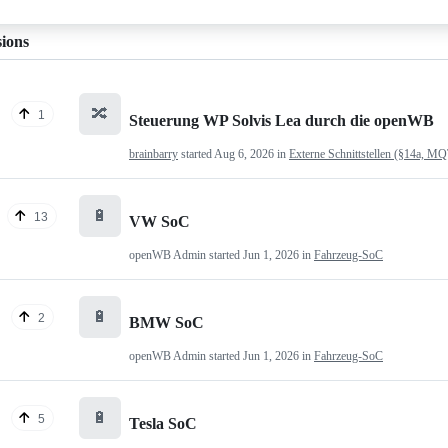
sions
🔀
1
Steuerung WP Solvis Lea durch die openWB
brainbarry
started
Aug 6, 2026
in
Externe Schnittstellen (§14a, M
🔋
13
VW SoC
openWB Admin
started
Jun 1, 2026
in
Fahrzeug-SoC
🔋
2
BMW SoC
openWB Admin
started
Jun 1, 2026
in
Fahrzeug-SoC
🔋
5
Tesla SoC