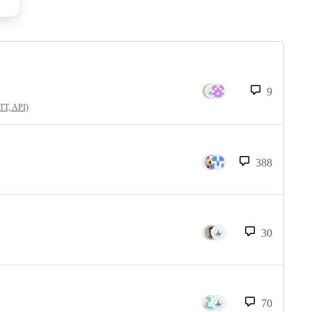
9
QTT, API)
388
30
70