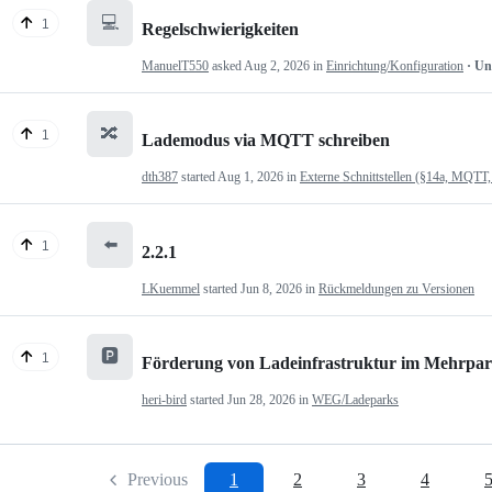
💻
1
Regelschwierigkeiten
ManuelT550
asked
Aug 2, 2026
in
Einrichtung/Konfiguration
· U
🔀
1
Lademodus via MQTT schreiben
dth387
started
Aug 1, 2026
in
Externe Schnittstellen (§14a, MQTT,
⬅️
1
2.2.1
LKuemmel
started
Jun 8, 2026
in
Rückmeldungen zu Versionen
🅿️
1
Förderung von Ladeinfrastruktur im Mehrpartei
heri-bird
started
Jun 28, 2026
in
WEG/Ladeparks
Previous
1
2
3
4