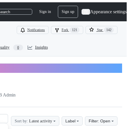
Appearance settings
Sign in
Sign up
search
Notifications
Fork
121
Star
142
uality
Insights
0
B Admin
Label
Filter: Open
Sort by:
Latest activity