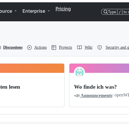
Pricing
ource
Enterprise
Type
/
to 
Discussions
Actions
Projects
Wiki
Security and q
ten lesen
Wo finde ich was?
📣
·
openW
Announcements