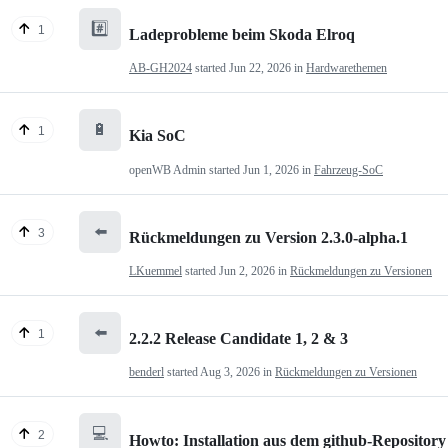
#️⃣
1
Ladeprobleme beim Skoda Elroq
AB-GH2024
started
Jun 22, 2026
in
Hardwarethemen
🔋
1
Kia SoC
openWB Admin
started
Jun 1, 2026
in
Fahrzeug-SoC
⬅️
3
Rückmeldungen zu Version 2.3.0-alpha.1
LKuemmel
started
Jun 2, 2026
in
Rückmeldungen zu Versionen
⬅️
1
2.2.2 Release Candidate 1, 2 & 3
benderl
started
Aug 3, 2026
in
Rückmeldungen zu Versionen
💻
2
Howto: Installation aus dem github-Repository