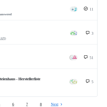
11
nanswered
3
 API)
51
enhaus - Herstellerliste
5
5
6
7
8
Next