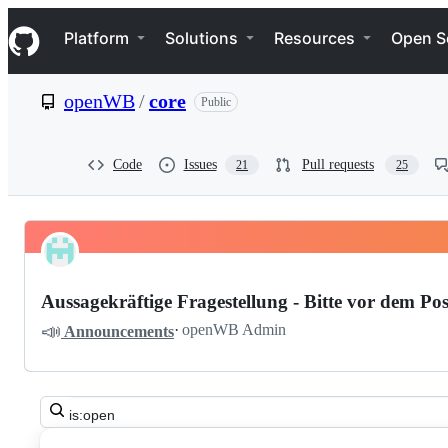
S
Navigation Menu
k
Platform
Solutions
Resources
Open S
i
p
t
openWB
/
core
Public
o
c
o
n
Code
Issues
Pull requests
21
25
t
e
n
t
Pinned
openWB
Discussions
core
Aussagekräftige Fragestellung - Bitte vor dem Pos
Discussions
📣
·
openWB Admin
Announcements
Search
all