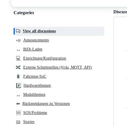
discussions
Discus
Categories
Categories,
most
helpful,
View all discussions
and
📣
Announcements
community
↔️
BiDi-Laden
links
💻
Einrichtung/Konfiguration
🔀
Externe Schnittstellen (§14a, MQTT, API)
🔋
Fahrzeug-SoC
#️⃣
Hardwarethemen
↔️
Modulthemen
⬅️
Rückmeldungen zu Versionen
🆘
SOS/Probleme
📖
Stories