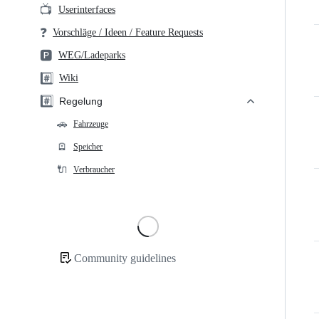
📺
Userinterfaces
❓
Vorschläge / Ideen / Feature Requests
🅿️
WEG/Ladeparks
#️⃣
Wiki
#️⃣
Regelung
🚗
Fahrzeuge
🪫
Speicher
🔌
Verbraucher
Loading
Community guidelines
Community
links