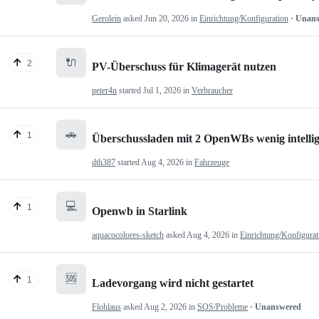
Gerolein
asked
Jun 20, 2026
in
Einrichtung/Konfiguration
· Unan
🔌
2
PV-Überschuss für Klimagerät nutzen
peter4n
started
Jul 1, 2026
in
Verbraucher
🚗
1
Überschussladen mit 2 OpenWBs wenig intelli
dth387
started
Aug 4, 2026
in
Fahrzeuge
💻
1
Openwb in Starlink
aquacocolores-sketch
asked
Aug 4, 2026
in
Einrichtung/Konfigurat
🆘
1
Ladevorgang wird nicht gestartet
Flohlaus
asked
Aug 2, 2026
in
SOS/Probleme
· Unanswered