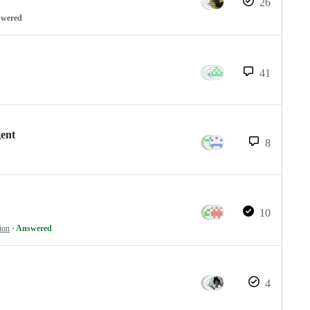
26
swered
41
gent
8
10
ion
· Answered
4