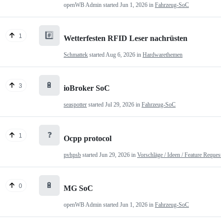
openWB Admin
started
Jun 1, 2026
in
Fahrzeug-SoC
#️⃣
1
Wetterfesten RFID Leser nachrüsten
Schmattek
started
Aug 6, 2026
in
Hardwarethemen
🔋
3
ioBroker SoC
seaspotter
started
Jul 29, 2026
in
Fahrzeug-SoC
❓
1
Ocpp protocol
pvhpsb
started
Jun 29, 2026
in
Vorschläge / Ideen / Feature Reques
🔋
0
MG SoC
openWB Admin
started
Jun 1, 2026
in
Fahrzeug-SoC