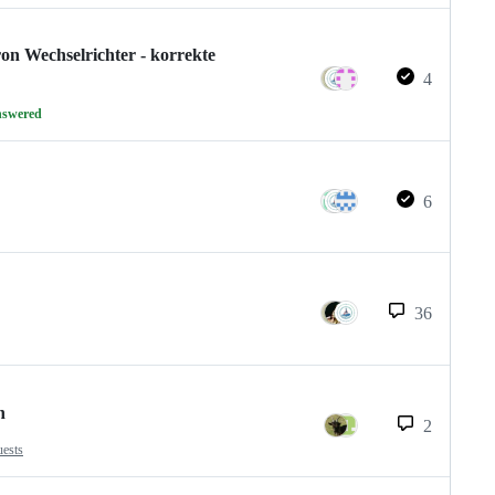
on Wechselrichter - korrekte
4
nswered
6
36
n
2
uests