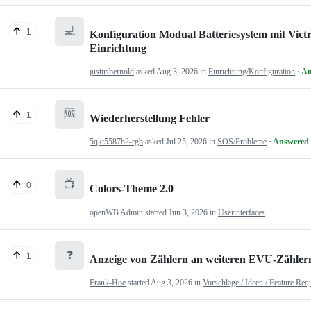
💻
1
Konfiguration Modual Batteriesystem mit Victr
Einrichtung
justusbernold
asked
Aug 3, 2026
in
Einrichtung/Konfiguration
· A
🆘
1
Wiederherstellung Fehler
5qkt5587b2-rgb
asked
Jul 25, 2026
in
SOS/Probleme
· Answered
📺
0
Colors-Theme 2.0
openWB Admin
started
Jun 3, 2026
in
Userinterfaces
❓
1
Anzeige von Zählern an weiteren EVU-Zähler
Frank-Hoe
started
Aug 3, 2026
in
Vorschläge / Ideen / Feature Req