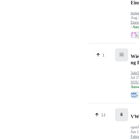
Ein
justu
Aug 
Einri
· An
🆘
1
Wie
ng 
5qkt
Jul 2
SOS/
Answ
🔋
13
VW
open
Jun 1
Fahr