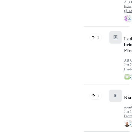
Aug 
Exter
(§14
#️⃣
1
Lad
bei
Elr
AB-
Jun 2
Hard
🔋
1
Kia
open
Jun 1
Fahr