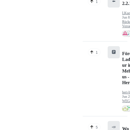
⬅️
1
2.2.
LKue
Jun 8
Rück
Versi
🅿️
1
För
Lad
ur 
Meh
us -
Hers
heri-
Jun 2
WEG/
📣
5
Wo 