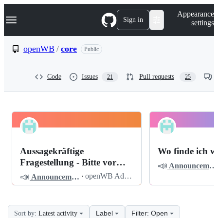
S
Navigation Menu
Appearance
k
Sign in
settings
i
p
t
openWB
/
core
Public
o
c
o
Code
Issues
Pull requests
21
25
n
t
e
n
t
openWB
Pinned
core
Discussions
Aussagekräftige
Wo finde ich w
Discussions
Fragestellung - Bitte vor
📣
Announcements
dem Posten lesen
📣
·
openWB Admin
Announcements
Label
Filter: Open
Sort by:
Latest activity