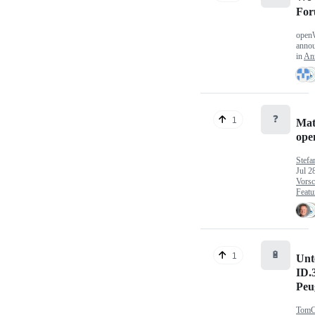
Fo
open
anno
in
An
❓
1
Mat
op
Stefa
Jul 2
Vorsc
Featu
🔋
1
Unt
ID.
Peu
TomC