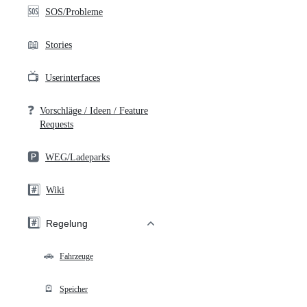
🆘
SOS/Probleme
📖
Stories
📺
Userinterfaces
❓
Vorschläge / Ideen / Feature
Requests
🅿️
WEG/Ladeparks
#️⃣
Wiki
#️⃣
Regelung
🚗
Fahrzeuge
🪫
Speicher