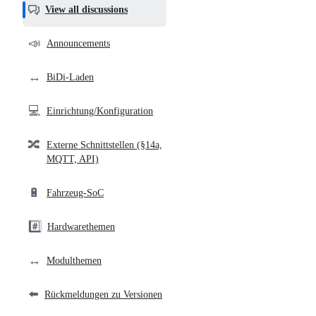
helpful,
View all discussions
and
community
📣
Announcements
links
↔️
BiDi-Laden
💻
Einrichtung/Konfiguration
🔀
Externe Schnittstellen (§14a,
MQTT, API)
🔋
Fahrzeug-SoC
#️⃣
Hardwarethemen
↔️
Modulthemen
⬅️
Rückmeldungen zu Versionen