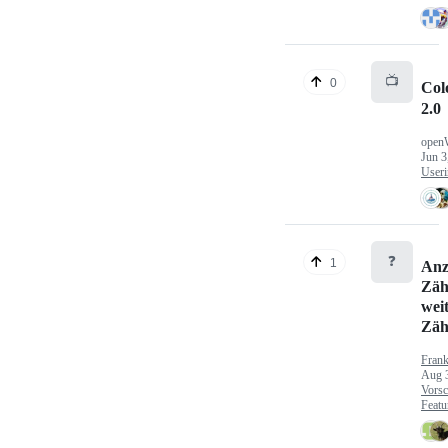
📺
0
Col
2.0
open
Jun 3
Useri
❓
1
Anz
Zäh
wei
Zäh
Fran
Aug 
Vorsc
Featu