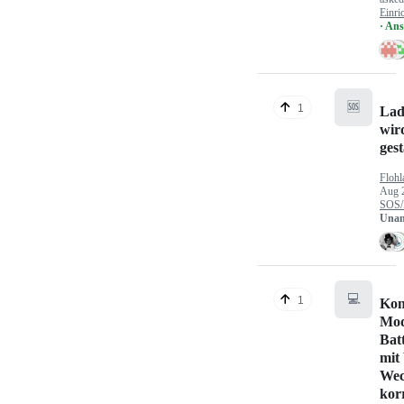
Einri
· An
🆘
1
Lad
wir
gest
Flohl
Aug 
SOS/
Unan
💻
1
Kon
Mod
Bat
mit
Wec
kor