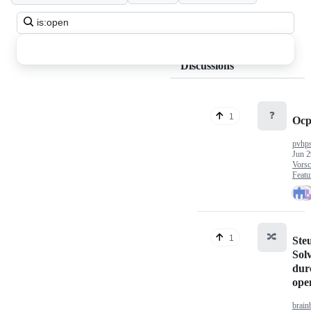
Search
all
discussions
Discussions
❓
1
Ocp
pvhp
Jun 2
Vorsc
Featu
🔀
1
Ste
Sol
dur
op
brain