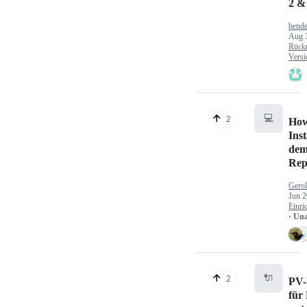
2 &
bende
Aug 
Rück
Versi
💻
2
How
Inst
dem
Rep
Gerol
Jun 2
Einri
· Un
🔌
2
PV-
für