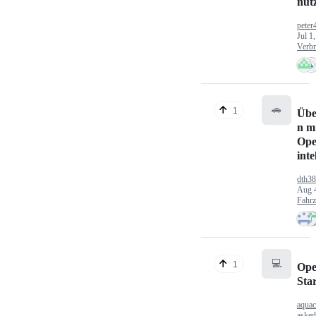
nut
peter
Jul 1
Verbr
🚗
1
Übe
n mi
Ope
inte
dth3
Aug 
Fahr
💻
1
Ope
Sta
aquac
aske