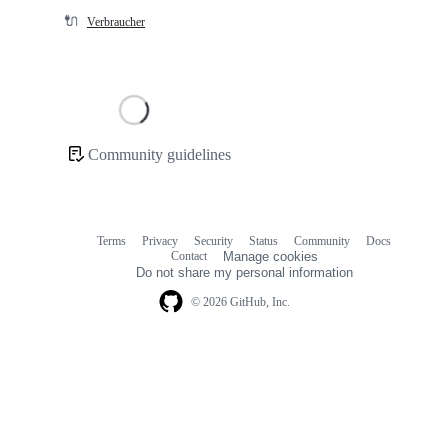
🔌
Verbraucher
Loading
Community guidelines
Community
links
Terms
Privacy
Security
Status
Community
Docs
Footer
Footer
Contact
Manage cookies
navigation
Do not share my personal information
© 2026 GitHub, Inc.