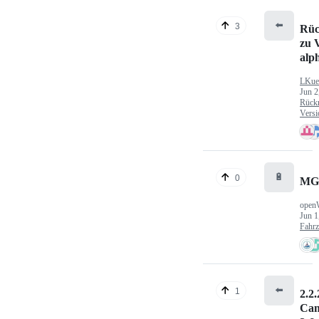
⬅️
3
Rüc
zu V
alp
LKue
Jun 2
Rück
Versi
🔋
0
MG
open
Jun 1
Fahr
⬅️
1
2.2.
Can