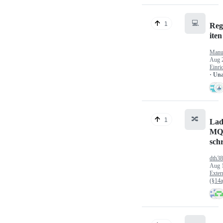
💻
1
Reg
iten
Manu
Aug 
Einri
· Un
🔀
1
Lad
MQ
sch
dth3
Aug 
Exter
(§14