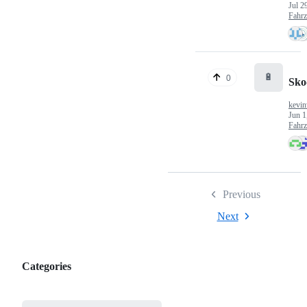
Jul 2
Fahr
🔋
0
Sko
kevin
Jun 1
Fahr
Previous
Next
Categories
Categories,
most