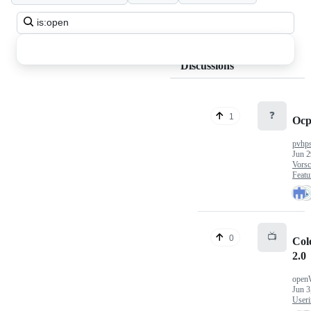
Search
all
discussions
Discussions
❓
1
Ocp
pvhp
Jun 2
Vorsc
Featu
📺
0
Col
2.0
open
Jun 3
Useri