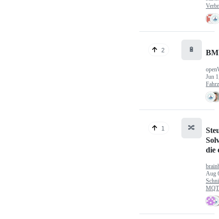
Verbr
🔋
2
BM
open
Jun 1
Fahr
🔀
1
Ste
Sol
die
brain
Aug 
Schni
MQTT