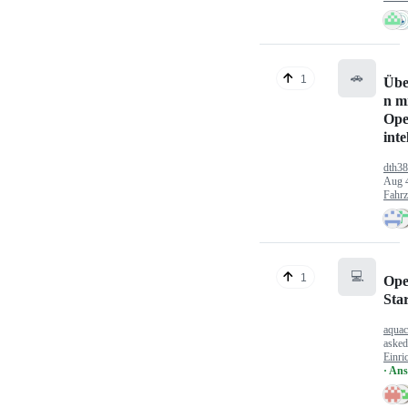
🚗
1
Übe
n mi
Ope
inte
dth3
Aug 
Fahr
💻
1
Ope
Sta
aquac
aske
Einri
· An