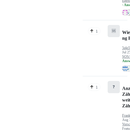
Einri
· An
🆘
1
Wie
ng 
5qkt
Jul 2
SOS/
Answ
❓
1
Anz
Zäh
wei
Zäh
Fran
Aug 
Vorsc
Featu