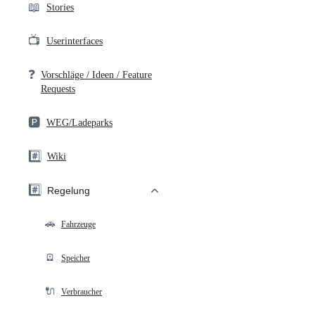
📖
Stories
📺
Userinterfaces
❓
Vorschläge / Ideen / Feature
Requests
🅿️
WEG/Ladeparks
#️⃣
Wiki
#️⃣
Regelung
🚗
Fahrzeuge
🪫
Speicher
🔌
Verbraucher