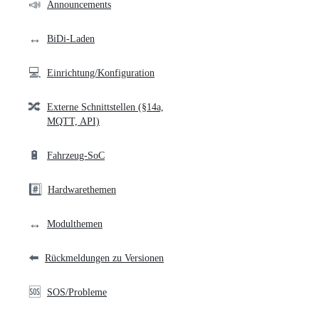
community
📣
Announcements
links
↔️
BiDi-Laden
💻
Einrichtung/Konfiguration
🔀
Externe Schnittstellen (§14a,
MQTT, API)
🔋
Fahrzeug-SoC
#️⃣
Hardwarethemen
↔️
Modulthemen
⬅️
Rückmeldungen zu Versionen
🆘
SOS/Probleme