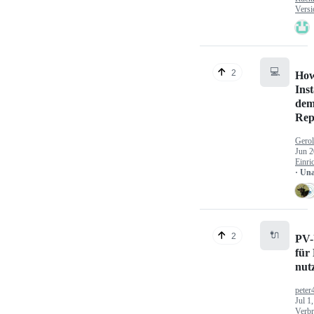
Versi
💻
2
How
Inst
dem
Rep
Gerol
Jun 2
Einri
· Un
🔌
2
PV-
für
nut
peter
Jul 1
Verbr