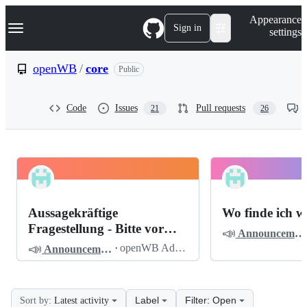
S
Navigation Menu
Appearance
k
Sign in
settings
i
p
t
openWB
/
core
Public
o
c
o
Code
Issues
Pull requests
21
26
n
t
e
n
t
openWB
Pinned
core
Discussions
Aussagekräftige
Wo finde ich w
Discussions
Fragestellung - Bitte vor
📣
Announcements
dem Posten lesen
📣
·
openWB Admin
Announcements
Label
Filter: Open
Sort by:
Latest activity