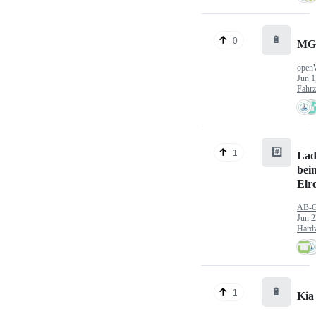
🔋
0
MG
open
Jun 1
Fahr
#️⃣
1
Lad
bei
Elr
AB-
Jun 2
Hard
🔋
1
Kia