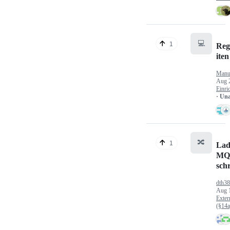
💻
1
Reg
iten
Manu
Aug 
Einri
· Un
🔀
1
Lad
MQ
sch
dth3
Aug 
Exter
(§14