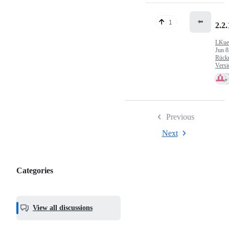
⬅️
1
2.2.
LKue
Jun 8
Rück
Versi
Previous
Next
Categories
Categories,
most
helpful,
View all discussions
and