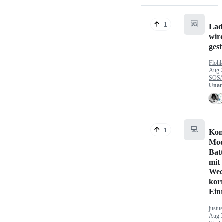
🆘
1
Lad
wir
gest
Flohl
Aug 
SOS/
Unan
💻
1
Kon
Mod
Bat
mit
Wec
kor
Ein
justu
Aug 