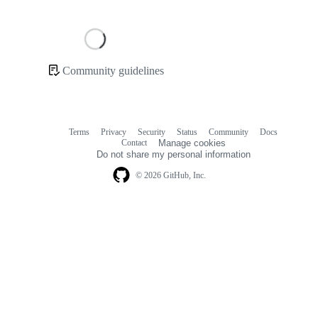
Loading
Community guidelines
Community
links
Terms
Privacy
Security
Status
Community
Docs
Footer
Footer
Contact
Manage cookies
navigation
Do not share my personal information
© 2026 GitHub, Inc.