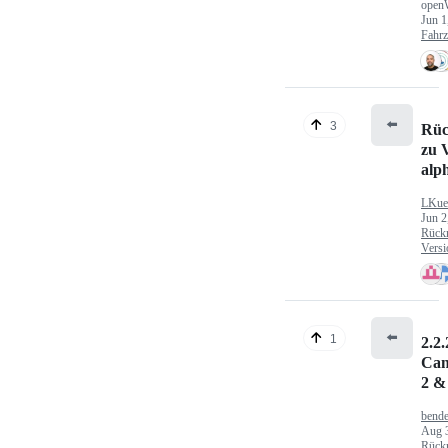
open
Jun 1
Fahr
⬅️
3
Rüc
zu V
alp
LKue
Jun 2
Rück
Versi
⬅️
1
2.2.
Can
2 &
bende
Aug 
Rück