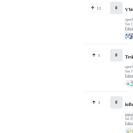
🔋
13
VW
open
Jun 1
Fahr
🔋
5
Tes
open
Jun 1
Fahr
🔋
3
ioB
seasp
Jul 2
Fahr