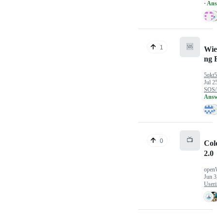
· An
🆘
1
Wie
ng 
5qkt
Jul 2
SOS/
Answ
📺
0
Col
2.0
open
Jun 3
Useri