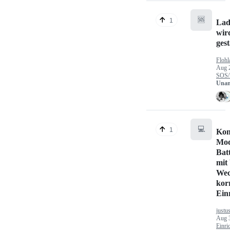
🆘
1
Lad
wir
gest
Flohl
Aug 
SOS/
Unan
💻
1
Kon
Mod
Bat
mit
Wec
kor
Ein
justu
Aug 
Einri