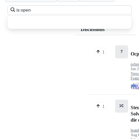
Search
all
discussions
Discussions
❓
1
Ocp
pvhp
Jun 2
Vorsc
Featu
🔀
1
Ste
Sol
die
brain
Aug 