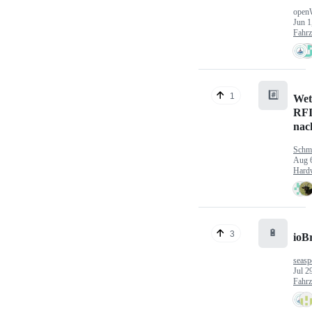
open
Jun 1
Fahr
#️⃣
1
Wet
RFI
nac
Schm
Aug 
Hard
🔋
3
ioB
seasp
Jul 2
Fahr