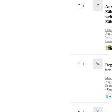
❓
1
Anz
Zäh
wei
Zäh
Fran
Aug 
Vorsc
Featu
💻
1
Reg
iten
Manu
Aug 
Einri
· Un
🔀