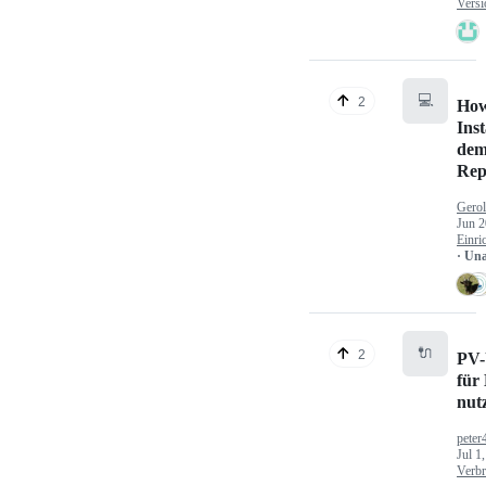
Versi
💻
2
How
Inst
dem
Rep
Gerol
Jun 2
Einri
· Un
🔌
2
PV-
für
nut
peter
Jul 1
Verbr