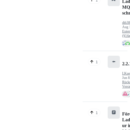
1
Lad
MQ
sch
dth3
Aug 
Exter
(§14
⬅️
1
2.2.
LKue
Jun 8
Rück
Versi
🅿️
1
För
Lad
ur 