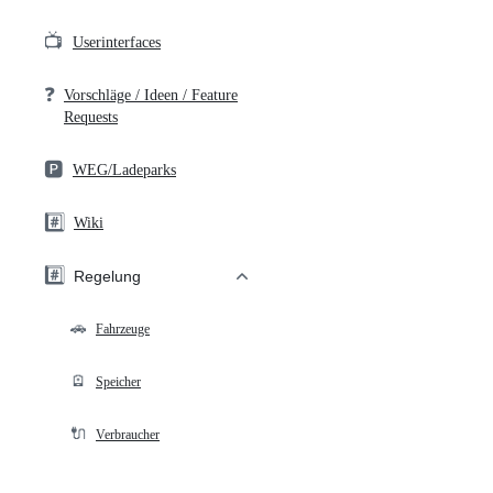
📺
Userinterfaces
❓
Vorschläge / Ideen / Feature
Requests
🅿️
WEG/Ladeparks
#️⃣
Wiki
#️⃣
Regelung
🚗
Fahrzeuge
🪫
Speicher
🔌
Verbraucher