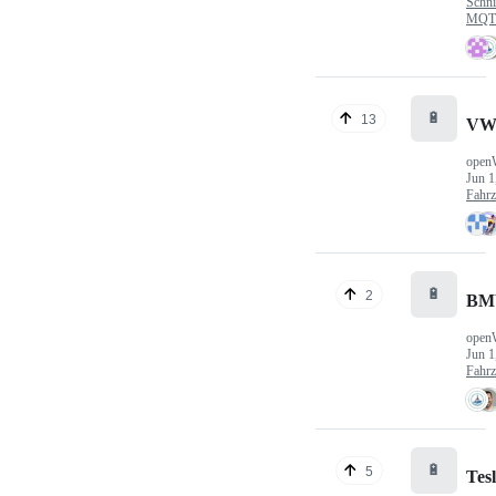
Schni
MQTT
🔋
13
VW
open
Jun 1
Fahr
🔋
2
BM
open
Jun 1
Fahr
🔋
5
Tes