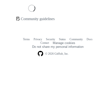
Loading
Community guidelines
Community
links
Terms
Privacy
Security
Status
Community
Docs
Footer
Footer
Contact
Manage cookies
navigation
Do not share my personal information
© 2026 GitHub, Inc.