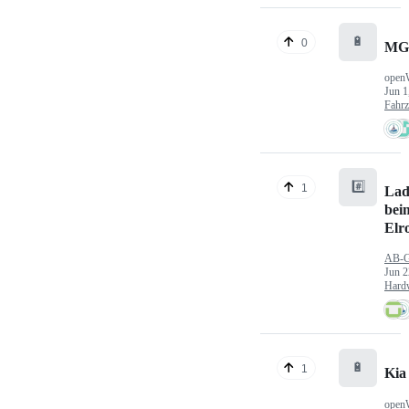
🔋
0
MG
open
Jun 1
Fahr
#️⃣
1
Lad
bei
Elr
AB-
Jun 2
Hard
🔋
1
Kia
open