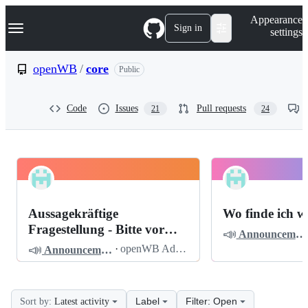
S
Navigation Menu
Appearance
k
Sign in
settings
i
p
t
openWB
/
core
Public
o
c
o
Code
Issues
Pull requests
21
24
n
t
e
n
t
openWB
Pinned
core
Discussions
Aussagekräftige
Wo finde ich w
Discussions
Fragestellung - Bitte vor
📣
Announcements
dem Posten lesen
📣
·
openWB Admin
Announcements
Label
Filter: Open
Sort by:
Latest activity