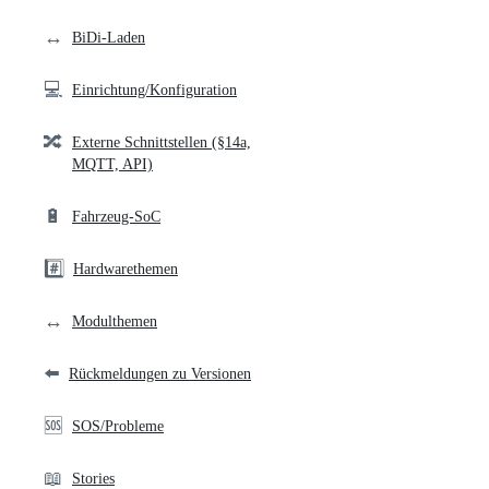
links
↔️
BiDi-Laden
💻
Einrichtung/Konfiguration
🔀
Externe Schnittstellen (§14a,
MQTT, API)
🔋
Fahrzeug-SoC
#️⃣
Hardwarethemen
↔️
Modulthemen
⬅️
Rückmeldungen zu Versionen
🆘
SOS/Probleme
📖
Stories