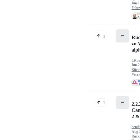
Jun 1
Fahr
⬅️
3
Rüc
zu V
alp
LKue
Jun 2
Rück
Versi
⬅️
1
2.2.
Can
2 &
bende
Aug 
Rück