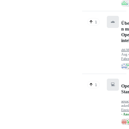
🚗
1
Übe
n mi
Ope
inte
dth3
Aug 
Fahr
💻
1
Ope
Sta
aquac
aske
Einri
· An