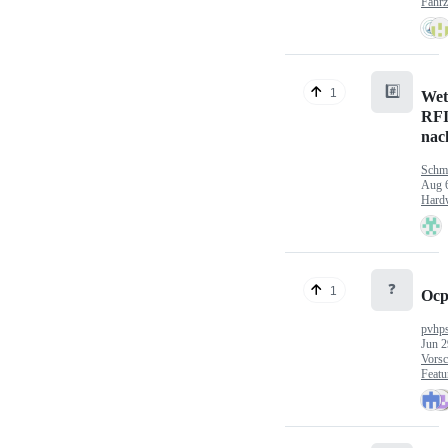
Fahr
#️⃣
1
Wet
RFI
nac
Schm
Aug 
Hard
❓
1
Ocp
pvhp
Jun 2
Vorsc
Featu