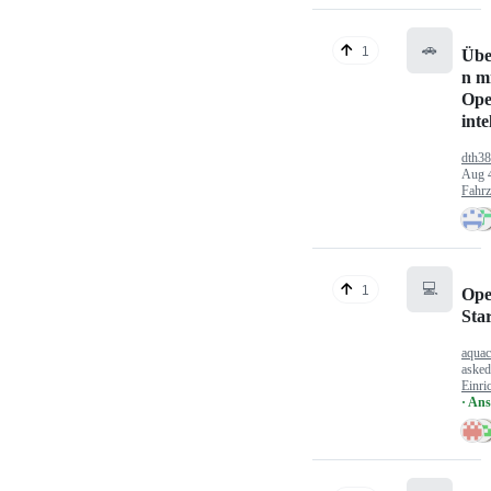
🚗
1
Übe
n mi
Ope
inte
dth3
Aug 
Fahr
💻
1
Ope
Sta
aquac
aske
Einri
· An