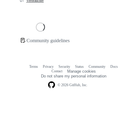
🔌
Verbraucher
Loading
Community guidelines
Community
links
Terms
Privacy
Security
Status
Community
Docs
Footer
Footer
Contact
Manage cookies
navigation
Do not share my personal information
© 2026 GitHub, Inc.