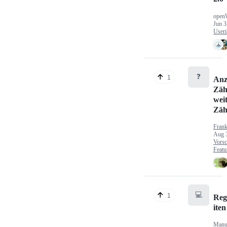
open
Jun 3
Useri
❓
1
Anz
Zäh
wei
Zäh
Fran
Aug 
Vorsc
Featu
💻
1
Reg
iten
Manu