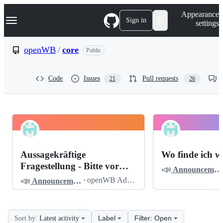
S
Navigation Menu
Appearance
k
Sign in
settings
i
p
t
openWB
/
core
Public
o
c
o
Code
Issues
Pull requests
21
26
n
t
e
n
t
openWB
Pinned
core
Discussions
Aussagekräftige
Wo finde ich w
Discussions
Fragestellung - Bitte vor
📣
Announcements
dem Posten lesen
📣
·
openWB Admin
Announcements
Label
Filter: Open
Sort by:
Latest activity