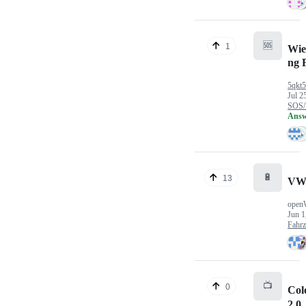
🆘
1
Wie
ng 
5qkt
Jul 2
SOS/
Answ
🔋
13
VW
open
Jun 1
Fahr
📺
0
Col
2.0