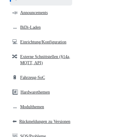
and
community
📣
Announcements
links
↔️
BiDi-Laden
💻
Einrichtung/Konfiguration
🔀
Externe Schnittstellen (§14a,
MQTT, API)
🔋
Fahrzeug-SoC
#️⃣
Hardwarethemen
↔️
Modulthemen
⬅️
Rückmeldungen zu Versionen
🆘
SOS/Probleme