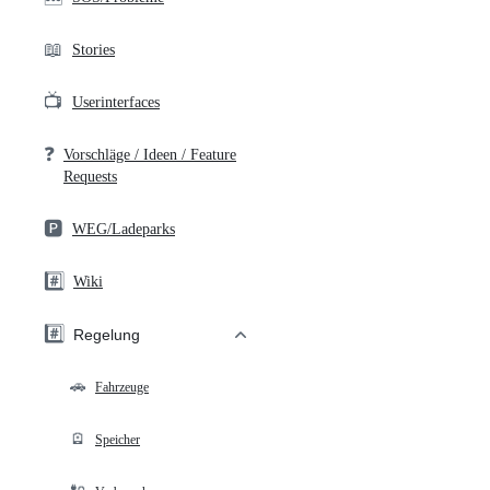
📖
Stories
📺
Userinterfaces
❓
Vorschläge / Ideen / Feature
Requests
🅿️
WEG/Ladeparks
#️⃣
Wiki
#️⃣
Regelung
🚗
Fahrzeuge
🪫
Speicher