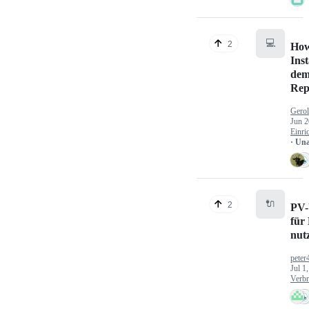
💻
2
How
Inst
dem
Rep
Gerol
Jun 2
Einri
· Un
🔌
2
PV-
für
nut
peter
Jul 1
Verbr