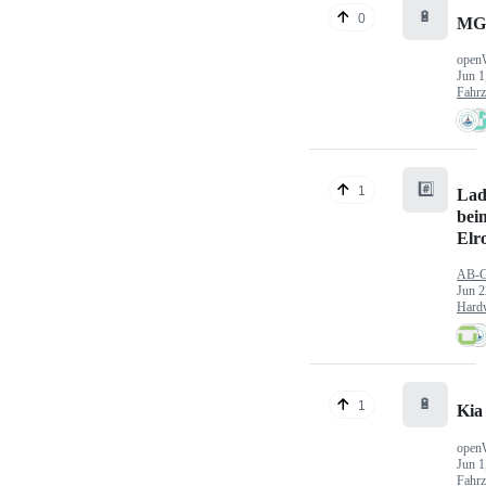
🔋
0
MG
open
Jun 1
Fahr
#️⃣
1
Lad
bei
Elr
AB-
Jun 2
Hard
🔋
1
Kia
open
Jun 1
Fahr