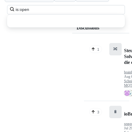
Search
all
discussions
Discussions
🔀
1
Ste
Sol
die
brain
Aug 
Schni
MQTT
🔋
3
ioB
seasp
Jul 2