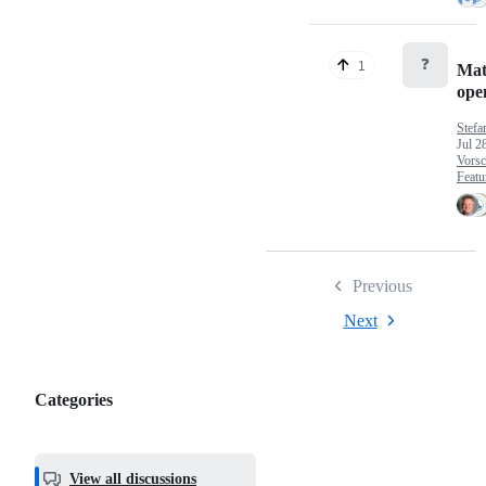
❓
1
Mat
op
Stefa
Jul 2
Vorsc
Featu
Previous
Next
Categories
Categories,
most
helpful,
View all discussions