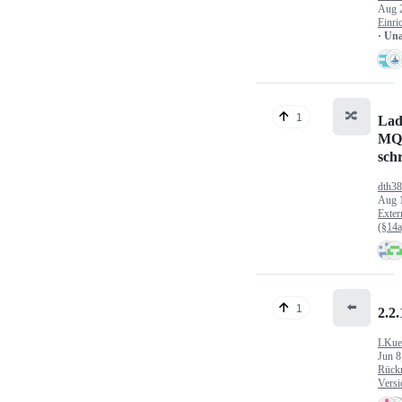
Aug 
Einri
· Un
🔀
1
Lad
MQ
sch
dth3
Aug 
Exter
(§14
⬅️
1
2.2.
LKue
Jun 8
Rück
Versi