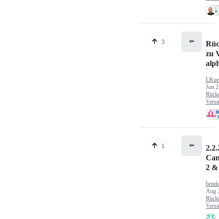
⬅️
3
Rüc
zu V
alp
LKue
Jun 2
Rück
Versi
⬅️
1
2.2.
Can
2 &
bende
Aug 
Rück
Versi