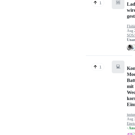
🆘
1
Lad
wir
gest
Flohl
Aug 
SOS/
Unan
💻
1
Kon
Mod
Bat
mit
Wec
kor
Ein
justu
Aug 
Einri
· An