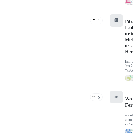
🅿️
1
För
Lad
ur 
Meh
us -
Hers
heri-
Jun 2
WEG/
📣
5
Wo 
Fo
open
anno
in
An