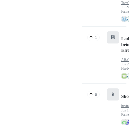
TomC
Jul 2
Fahr
#️⃣
1
Lad
bei
Elr
AB-
Jun 2
Hard
🔋
0
Sko
kevin
Jun 1
Fahr