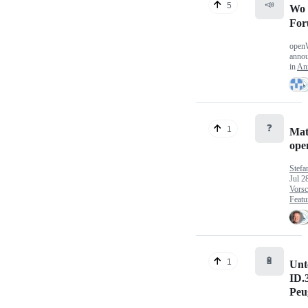
📣
5
Wo 
Fo
open
anno
in
An
❓
1
Mat
op
Stefa
Jul 2
Vorsc
Featu
🔋
1
Unt
ID.
Peu