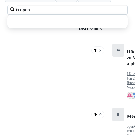
Search
all
discussions
Discussions
⬅️
3
Rüc
zu V
alp
LKue
Jun 2
Rück
Versi
🔋
0
MG
open
Jun 1