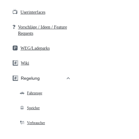
📺
Userinterfaces
❓
Vorschläge / Ideen / Feature
Requests
🅿️
WEG/Ladeparks
#️⃣
Wiki
#️⃣
Regelung
🚗
Fahrzeuge
🪫
Speicher
🔌
Verbraucher