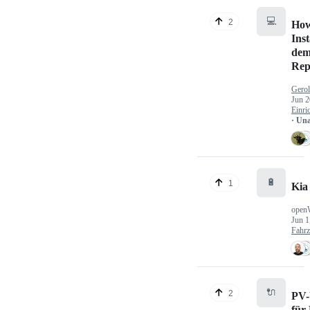
💻
2
How
Inst
dem
Rep
Gerol
Jun 2
Einri
· Un
🔋
1
Kia
open
Jun 1
Fahr
🔌
2
PV-
für