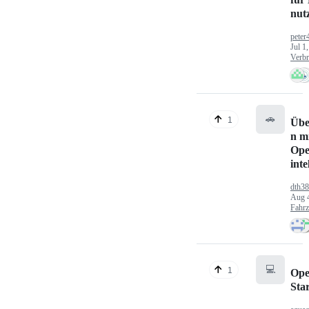
nut
peter
Jul 1
Verbr
🚗
1
Übe
n mi
Ope
inte
dth3
Aug 
Fahr
💻
1
Ope
Sta