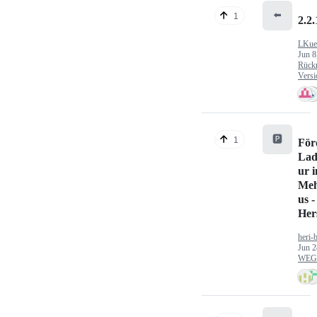
⬅️
1
2.2.
LKue
Jun 8
Rück
Versi
🅿️
1
För
Lad
ur 
Meh
us -
Hers
heri-
Jun 2
WEG/