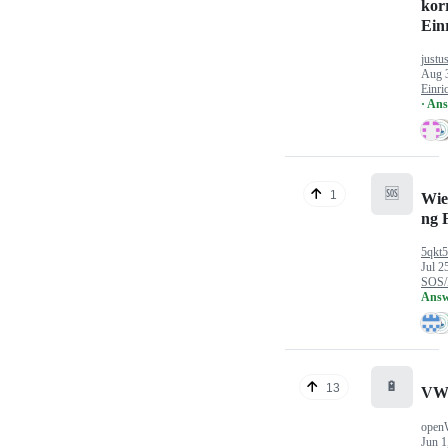
kor
Ein
justu
Aug 
Einri
· An
🆘
1
Wie
ng 
5qkt
Jul 2
SOS/
Answ
🔋
13
VW
open
Jun 1