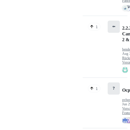
Fahr
⬅️
1
2.2.
Can
2 &
bende
Aug 
Rück
Versi
❓
1
Ocp
pvhp
Jun 2
Vorsc
Featu