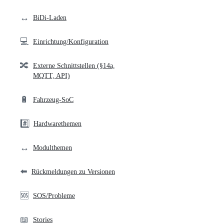
links
↔️
BiDi-Laden
💻
Einrichtung/Konfiguration
🔀
Externe Schnittstellen (§14a,
MQTT, API)
🔋
Fahrzeug-SoC
#️⃣
Hardwarethemen
↔️
Modulthemen
⬅️
Rückmeldungen zu Versionen
🆘
SOS/Probleme
📖
Stories