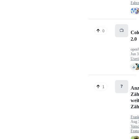
Fahr
📺
0
Col
2.0
open
Jun 3
Useri
❓
1
Anz
Zäh
wei
Zäh
Fran
Aug 
Vorsc
Featu