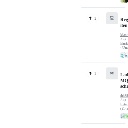
💻
1
Reg
iten
Manu
Aug 
Einri
· Un
🔀
1
Lad
MQ
sch
dth3
Aug 
Exter
(§14