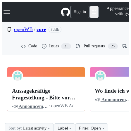
S
Navigation Menu
Appearance
k
Sign in
settings
i
p
t
openWB
/
core
Public
o
c
o
Code
Issues
Pull requests
21
25
n
t
e
n
t
openWB
Pinned
core
Discussions
Aussagekräftige
Wo finde ich w
Discussions
Fragestellung - Bitte vor
📣
Announcements
dem Posten lesen
📣
·
openWB Admin
Announcements
Label
Filter: Open
Sort by:
Latest activity