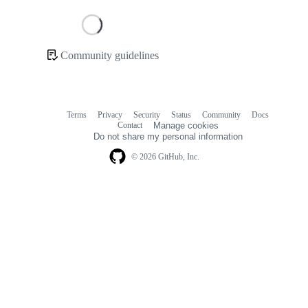
Loading
Community guidelines
Community
links
Terms
Privacy
Security
Status
Community
Docs
Footer
Footer
Contact
Manage cookies
navigation
Do not share my personal information
© 2026 GitHub, Inc.