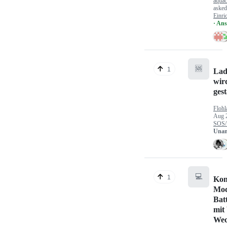
aquac
aske
Einri
· An
🆘
1
Lad
wir
gest
Flohl
Aug 
SOS/
Unan
💻
1
Kon
Mod
Bat
mit
Wec