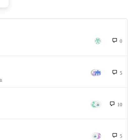
0
5
ts
10
5