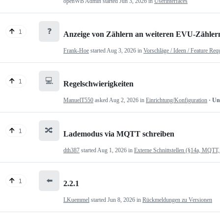
openWB Admin
started
Jun 3, 2026
in
Userinterfaces
❓
1
Anzeige von Zählern an weiteren EVU-Zähler
Frank-Hoe
started
Aug 3, 2026
in
Vorschläge / Ideen / Feature Req
💻
1
Regelschwierigkeiten
ManuelT550
asked
Aug 2, 2026
in
Einrichtung/Konfiguration
· U
🔀
1
Lademodus via MQTT schreiben
dth387
started
Aug 1, 2026
in
Externe Schnittstellen (§14a, MQTT,
⬅️
1
2.2.1
LKuemmel
started
Jun 8, 2026
in
Rückmeldungen zu Versionen