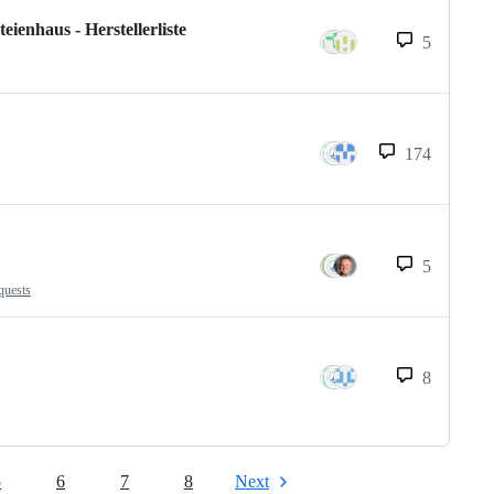
enhaus - Herstellerliste
5
174
5
quests
8
5
6
7
8
Next