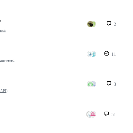
n
2
uests
11
nanswered
3
 API)
51