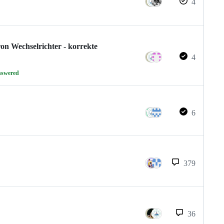
4
on Wechselrichter - korrekte
4
nswered
6
379
36