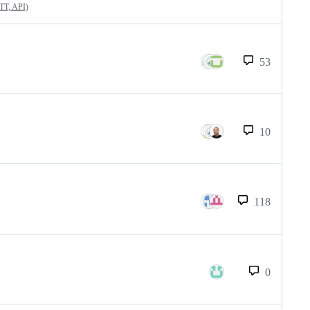
QTT, API)
53
10
118
0