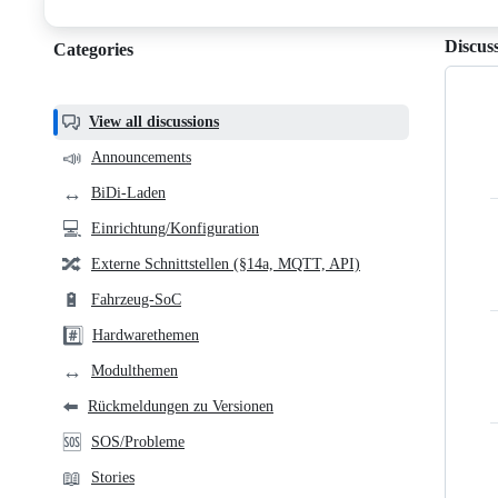
discussions
Discus
Categories
Categories,
most
helpful,
View all discussions
and
📣
Announcements
community
↔️
BiDi-Laden
links
💻
Einrichtung/Konfiguration
🔀
Externe Schnittstellen (§14a, MQTT, API)
🔋
Fahrzeug-SoC
#️⃣
Hardwarethemen
↔️
Modulthemen
⬅️
Rückmeldungen zu Versionen
🆘
SOS/Probleme
📖
Stories