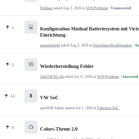
Flohlaus
asked
Aug 2, 2026
in
SOS/Probleme
· Unanswered
💻
1
Konfiguration Modual Batteriesystem mit Victr
Einrichtung
justusbernold
asked
Aug 3, 2026
in
Einrichtung/Konfiguration
· A
🆘
1
Wiederherstellung Fehler
5qkt5587b2-rgb
asked
Jul 25, 2026
in
SOS/Probleme
· Answered
🔋
13
VW SoC
openWB Admin
started
Jun 1, 2026
in
Fahrzeug-SoC
📺
0
Colors-Theme 2.0