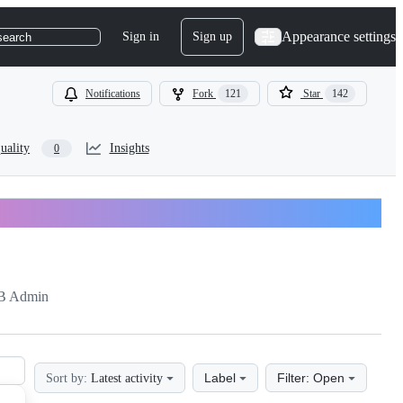
Appearance settings
Sign in
Sign up
search
Notifications
Fork
121
Star
142
uality
Insights
0
B Admin
Label
Filter: Open
Sort by:
Latest activity