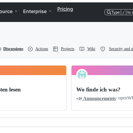
Pricing
ource
Enterprise
Type
/
to 
Discussions
Actions
Projects
Wiki
Security and q
ten lesen
Wo finde ich was?
📣
·
openW
Announcements