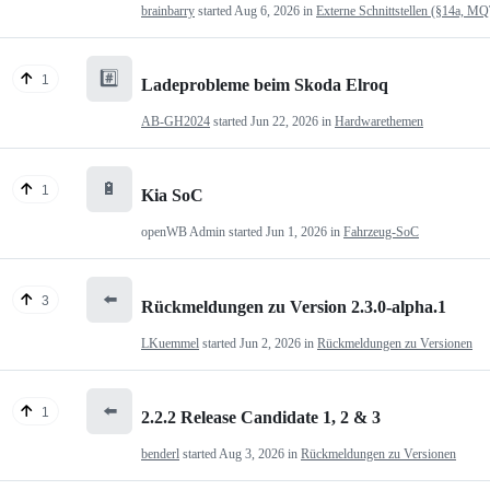
brainbarry
started
Aug 6, 2026
in
Externe Schnittstellen (§14a, M
#️⃣
1
Ladeprobleme beim Skoda Elroq
AB-GH2024
started
Jun 22, 2026
in
Hardwarethemen
🔋
1
Kia SoC
openWB Admin
started
Jun 1, 2026
in
Fahrzeug-SoC
⬅️
3
Rückmeldungen zu Version 2.3.0-alpha.1
LKuemmel
started
Jun 2, 2026
in
Rückmeldungen zu Versionen
⬅️
1
2.2.2 Release Candidate 1, 2 & 3
benderl
started
Aug 3, 2026
in
Rückmeldungen zu Versionen