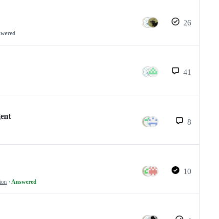
26
swered
41
gent
8
10
ion
· Answered