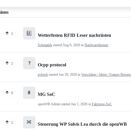
sions
#️⃣
1
Wetterfesten RFID Leser nachrüsten
Schmattek
started
Aug 6, 2026
in
Hardwarethemen
❓
1
Ocpp protocol
pvhpsb
started
Jun 29, 2026
in
Vorschläge / Ideen / Feature Reques
🔋
0
MG SoC
openWB Admin
started
Jun 1, 2026
in
Fahrzeug-SoC
🔀
1
Steuerung WP Solvis Lea durch die openWB