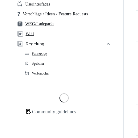
📺
Userinterfaces
❓
Vorschläge / Ideen / Feature Requests
🅿️
WEG/Ladeparks
#️⃣
Wiki
#️⃣
Regelung
🚗
Fahrzeuge
🪫
Speicher
🔌
Verbraucher
Loading
Community guidelines
Community
links