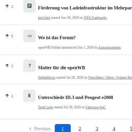
🅿️
1
Förderung von Ladeinfrastruktur im Mehrpartei
heri-bird
started
Jun 28, 2026
in
WEG/Ladeparks
📣
5
Wo ist das Forum?
openWB Admin
announced
Jun 1, 2026
in
Announcements
❓
1
Matter für die openWB
StefanHesse
started
Jul 28, 2026
in
Vorschläge / Ideen / Feature Re
🔋
1
Unterschiede ID.3 und Peugeot e2008
TomCorde
started
Jul 29, 2026
in
Fahrzeug-SoC
Previous
1
2
3
4