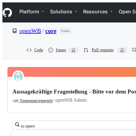
S
Navigation Menu
k
Platform
Solutions
Resources
Open S
i
p
t
openWB
/
core
Public
o
c
o
n
Code
Issues
Pull requests
21
25
t
e
n
t
Pinned
openWB
Discussions
core
Aussagekräftige Fragestellung - Bitte vor dem Pos
Discussions
📣
·
openWB Admin
Announcements
Search
all