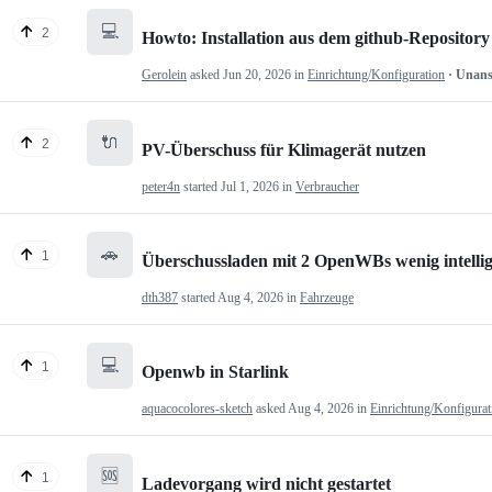
💻
2
Howto: Installation aus dem github-Repository
Gerolein
asked
Jun 20, 2026
in
Einrichtung/Konfiguration
· Unan
🔌
2
PV-Überschuss für Klimagerät nutzen
peter4n
started
Jul 1, 2026
in
Verbraucher
🚗
1
Überschussladen mit 2 OpenWBs wenig intelli
dth387
started
Aug 4, 2026
in
Fahrzeuge
💻
1
Openwb in Starlink
aquacocolores-sketch
asked
Aug 4, 2026
in
Einrichtung/Konfigurat
🆘
1
Ladevorgang wird nicht gestartet