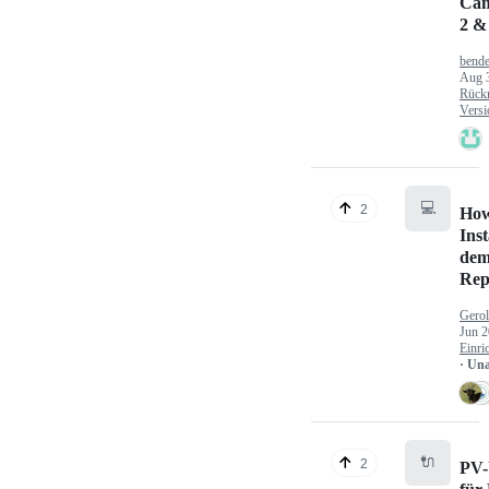
Can
2 &
bende
Aug 
Rück
Versi
💻
2
How
Inst
dem
Rep
Gerol
Jun 2
Einri
· Un
🔌
2
PV-