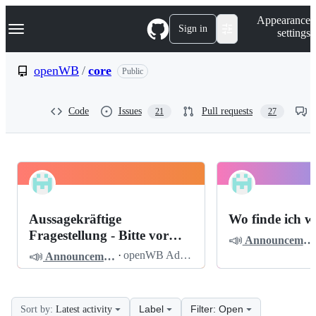
S
Navigation Menu
Appearance
k
Sign in
settings
i
p
t
openWB
/
core
Public
o
c
o
Code
Issues
Pull requests
21
27
n
t
e
n
t
openWB
Pinned
core
Discussions
Aussagekräftige
Wo finde ich w
Discussions
Fragestellung - Bitte vor
📣
Announcements
dem Posten lesen
📣
·
openWB Admin
Announcements
Label
Filter: Open
Sort by:
Latest activity