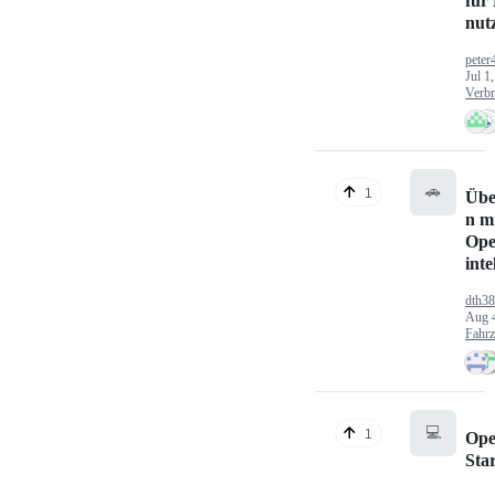
für
nut
peter
Jul 1
Verbr
🚗
1
Übe
n mi
Ope
inte
dth3
Aug 
Fahr
💻
1
Ope
Sta