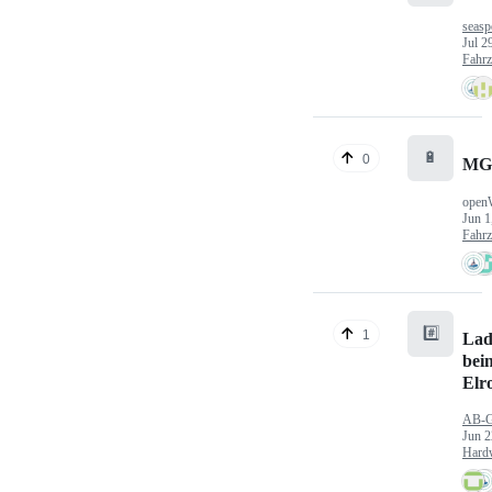
seasp
Jul 2
Fahr
🔋
0
MG
open
Jun 1
Fahr
#️⃣
1
Lad
bei
Elr
AB-
Jun 2
Hard