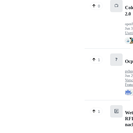
📺
0
Col
2.0
open
Jun 3
Useri
❓
1
Ocp
pvhp
Jun 2
Vorsc
Featu
#️⃣
1
Wet
RFI
nac