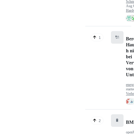
Schm
Aug 
Hard
🔌
1
Ber
Hau
h n
bei
Ver
von
Unt
energ
start
Verbr
🔋
2
BM
open