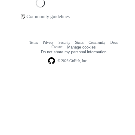
Loading
Community guidelines
Community
links
Terms
Privacy
Security
Status
Community
Docs
Footer
Footer
Contact
Manage cookies
navigation
Do not share my personal information
© 2026 GitHub, Inc.