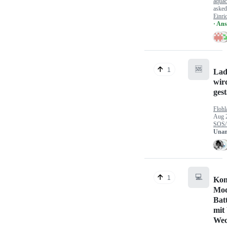
aquac
aske
Einri
· An
🆘
1
Lad
wir
gest
Flohl
Aug 
SOS/
Unan
💻
1
Kon
Mod
Bat
mit
Wec