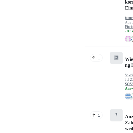
kor
Ein
justu
Aug 
Einri
· An
🆘
1
Wie
ng 
5qkt
Jul 2
SOS/
Answ
❓
1
Anz
Zäh
wei