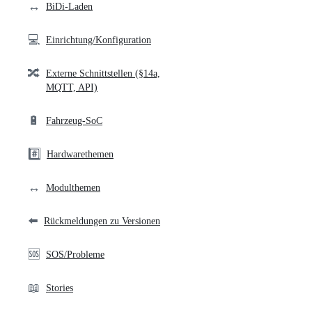
↔️
BiDi-Laden
💻
Einrichtung/Konfiguration
🔀
Externe Schnittstellen (§14a,
MQTT, API)
🔋
Fahrzeug-SoC
#️⃣
Hardwarethemen
↔️
Modulthemen
⬅️
Rückmeldungen zu Versionen
🆘
SOS/Probleme
📖
Stories