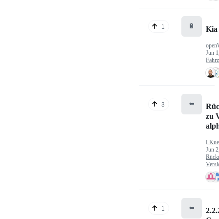
🔋
1
Kia
open
Jun 1
Fahr
⬅️
3
Rüc
zu V
alp
LKue
Jun 2
Rück
Versi
⬅️
1
2.2.