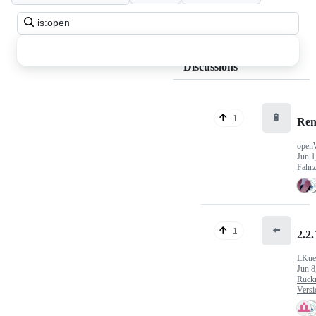
Search
all
discussions
Discussions
🔋
1
Ren
open
Jun 1
Fahr
⬅️
1
2.2.
LKue
Jun 8
Rück
Versi