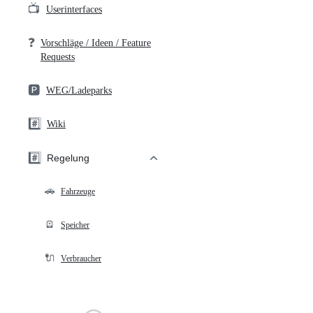
📺
Userinterfaces
❓
Vorschläge / Ideen / Feature
Requests
🅿️
WEG/Ladeparks
#️⃣
Wiki
#️⃣
Regelung
🚗
Fahrzeuge
🪫
Speicher
🔌
Verbraucher