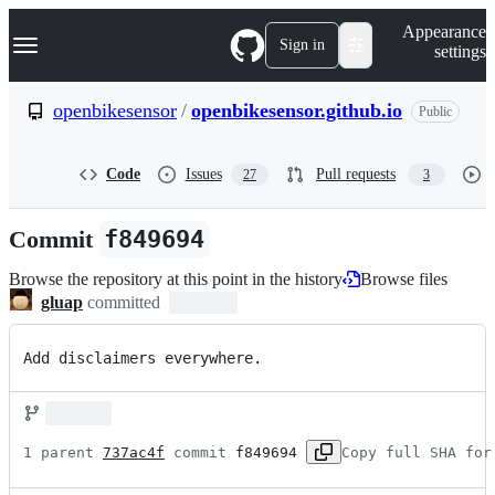
S
Navigation Menu
Appearance
k
Sign in
settings
i
p
t
openbikesensor
/
openbikesensor.github.io
Public
o
c
o
Code
Issues
Pull requests
27
3
n
t
e
Commit
f849694
n
t
Browse the repository at this point in the history
Browse files
gluap
committed
Add disclaimers everywhere.
1 parent 
737ac4f
 commit 
f849694
Copy full SHA for