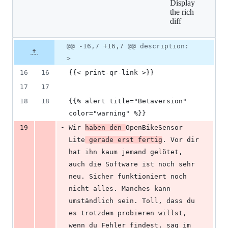
Display
1
the rich
addition
diff
&
1
deletion
Original
Diff
@@ -16,7 +16,7 @@ description:
Diff line
file line
line
number
>
number
change
16
16
{{< print-qr-link >}}
17
17
18
18
{{% alert title="Betaversion" 
color="warning" %}}
-
19
Wir 
haben den 
OpenBikeSensor 
Lite
 gerade erst fertig
. Vor dir 
hat ihn kaum jemand gelötet, 
auch die Software ist noch sehr 
neu. Sicher funktioniert noch 
nicht alles. Manches kann 
umständlich sein. Toll, dass du 
es trotzdem probieren willst, 
wenn du Fehler findest, sag im 