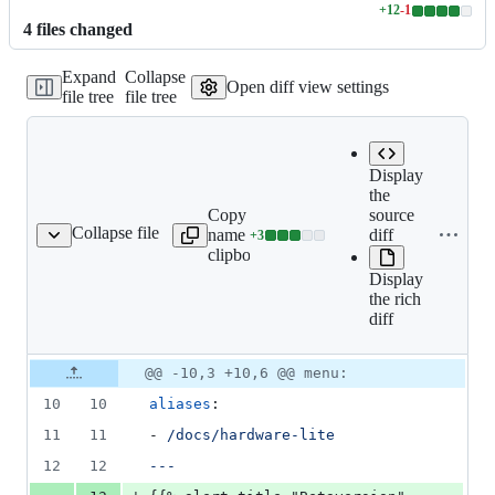
+
12
-
1
Lines
4
file
s
changed
changed:
12
Expand
Collapse
additions
Open diff view settings
file tree
file tree
&
1
deletion
Display
the
Copy file
source
Expand all lines:
Collapse file
name to
diff
+
3
docs/lite/_index.de.md
Lines
content/docs/lite/_index.d
clipboard
changed:
Display
3
the rich
additions
diff
&
0
deletions
Original
Diff
@@ -10,3 +10,6 @@ menu:
Diff line
file line
line
number
10
10
aliases
:
number
change
11
11
- 
/docs/hardware-lite
12
12
---