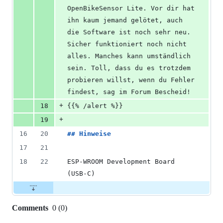
OpenBikeSensor Lite. Vor dir hat 
ihn kaum jemand gelötet, auch 
die Software ist noch sehr neu. 
Sicher funktioniert noch nicht 
alles. Manches kann umständlich 
sein. Toll, dass du es trotzdem 
probieren willst, wenn du Fehler 
findest, sag im Forum Bescheid!
+
18
{{% /alert %}}
+
19
16
20
## 
Hinweise
17
21
18
22
ESP-WROOM Development Board 
(USB-C)
Comments
0
(
0
)