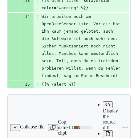
+
13
{{% alert title="Betaversion" 
color="warning" %}}
+
14
Wir arbeiten noch am 
OpenBikeSensor Lite. Vor dir hat 
ihn kaum jemand gelötet, auch 
die Software ist noch sehr neu. 
Sicher funktioniert noch nicht 
alles. Manches kann umständlich 
sein. Toll, dass du es trotzdem 
probieren willst, wenn du Fehler 
findest, sag im Forum Bescheid!
+
15
{{% /alert %}}
Display
the
Copy file
Expand all lines:
source
Collapse file
name to
content/docs/lite/build-
diff
+
1
-
1
tructions/_index.de.md
Lines
clipboard
instructions/_index.de.md
changed: