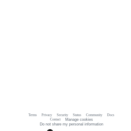
0
commit
comments
Terms
Privacy
Security
Status
Community
Docs
Footer
Footer
Contact
Manage cookies
navigation
Do not share my personal information