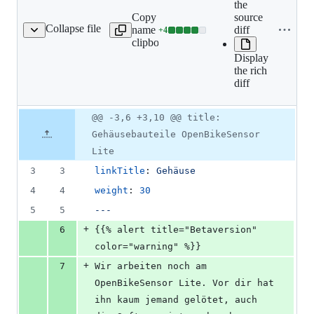
the
Copy file
source
Expand all lines:
Collapse file
name to
diff
+
4
lite_case/_index.de.md
Lines
content/docs/lite/lite_case
clipboard
changed:
Display
4
the rich
additions
diff
&
0
deletions
Original
Diff
@@ -3,6 +3,10 @@ title:
Diff line
file line
line
number
Gehäusebauteile OpenBikeSensor
number
change
Lite
3
3
linkTitle
: 
Gehäuse
4
4
weight
: 
30
5
5
---
+
6
{{% alert title="Betaversion" 
color="warning" %}}
+
7
Wir arbeiten noch am 
OpenBikeSensor Lite. Vor dir hat 
ihn kaum jemand gelötet, auch 