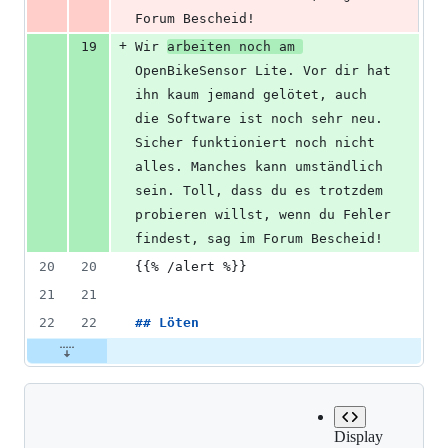
Forum Bescheid!
+
19
Wir 
arbeiten noch am 
OpenBikeSensor Lite. Vor dir hat 
ihn kaum jemand gelötet, auch 
die Software ist noch sehr neu. 
Sicher funktioniert noch nicht 
alles. Manches kann umständlich 
sein. Toll, dass du es trotzdem 
probieren willst, wenn du Fehler 
findest, sag im Forum Bescheid!
20
20
{{% /alert %}}
21
21
22
22
## 
Löten
Display