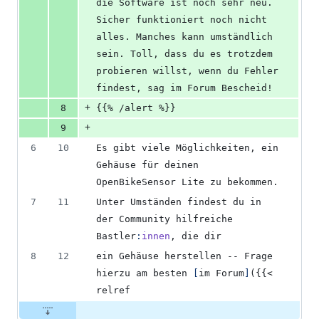
die Software ist noch sehr neu. 
Sicher funktioniert noch nicht 
alles. Manches kann umständlich 
sein. Toll, dass du es trotzdem 
probieren willst, wenn du Fehler 
findest, sag im Forum Bescheid!
+
8
{{% /alert %}}
+
9
6
10
Es gibt viele Möglichkeiten, ein 
Gehäuse für deinen 
OpenBikeSensor Lite zu bekommen.
7
11
Unter Umständen findest du in 
der Community hilfreiche 
Bastler
:
innen
, die dir
8
12
ein Gehäuse herstellen -- Frage 
hierzu am besten 
[
im Forum
]
({{< 
relref