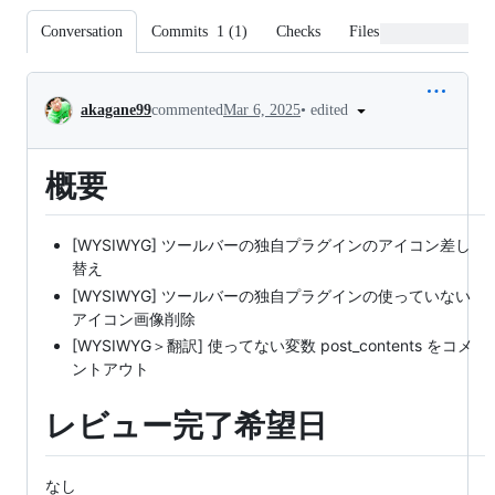
Conversation
Commits
1
(
1
)
Checks
Files changed
Conversation
•
edited
akagane99
commented
Mar 6, 2025
概要
[WYSIWYG] ツールバーの独自プラグインのアイコン差し
替え
[WYSIWYG] ツールバーの独自プラグインの使っていない
アイコン画像削除
[WYSIWYG＞翻訳] 使ってない変数 post_contents をコメ
ントアウト
レビュー完了希望日
なし