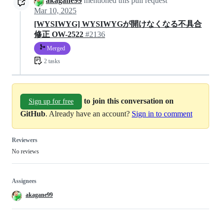
akagane99
mentioned this pull request
Mar 10, 2025
[WYSIWYG] WYSIWYGが開けなくなる不具合
修正 OW-2522
#2136
Merged
2 tasks
to join this conversation on
Sign up for free
GitHub
. Already have an account?
Sign in to comment
Reviewers
No reviews
Assignees
akagane99