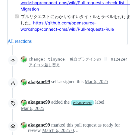
workshop/connect-cms/wiki/Pull-requests-check-list---
Migration
プルリクエストにわかりやすいタイトルとラベルを付けま
した。
https://github.com/opensource-
workshop/connect-cms/wiki/Pull-requests-Rule
All reactions
change: tinymce, 独自プラグインの
912e2e4
アイコン差し替え
akagane99
self-assigned this
Mar 6, 2025
akagane99
added the
label
enhancement
Mar 6, 2025
akagane99
marked this pull request as ready for
review
March 6, 2025 09:35