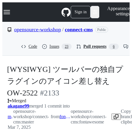
S
Navigation Menu
Appearance
k
Sign in
settings
i
p
t
opensource-workshop
/
connect-cms
Public
o
c
o
Code
Issues
Pull requests
23
6
n
t
e
n
[WYSIWYG] ツールバーの独自プ
t
ラグインのアイコン差し替え
-
OW-2522
#
2133
Merged
#
2133
akagane99
merged 1 commit into
opensource-
opensource-
Copy
master
workshop/connect-
from
fontawesome
workshop/connect-
branc
cms:master
cms:fontawesome
clipb
Mar 7, 2025