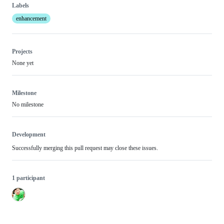
Labels
enhancement
Projects
None yet
Milestone
No milestone
Development
Successfully merging this pull request may close these issues.
1 participant