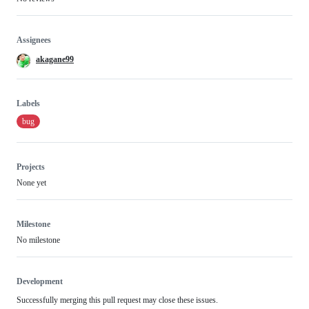
Assignees
akagane99
Labels
bug
Projects
None yet
Milestone
No milestone
Development
Successfully merging this pull request may close these issues.