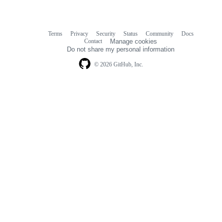
Terms
Privacy
Security
Status
Community
Docs
Footer
Footer
Contact
Manage cookies
navigation
Do not share my personal information
© 2026 GitHub, Inc.