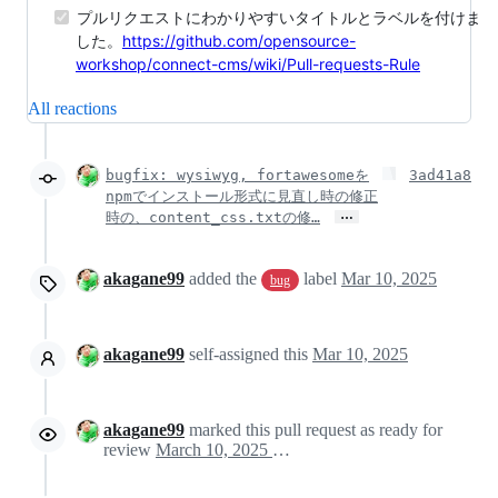
プルリクエストにわかりやすいタイトルとラベルを付けま
した。
https://github.com/opensource-
workshop/connect-cms/wiki/Pull-requests-Rule
All reactions
bugfix: wysiwyg, fortawesomeを
3ad41a8
npmでインストール形式に見直し時の修正
…
時の、content_css.txtの修…
akagane99
added the
label
Mar 10, 2025
bug
akagane99
self-assigned this
Mar 10, 2025
akagane99
marked this pull request as ready for
review
March 10, 2025 05:39