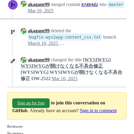
akagane99
merged commit
into
master
87d84d2
Mar 10, 2025
akagane99
deleted the
branch
bugfix-wysiwyg-content_css.txt
March 10, 2025 05:40
akagane99
changed the title
[WYSIWYG]
WYSIWYGが開けなくなる不具合修正
[WYSIWYG] WYSIWYGが開けなくなる不具合
修正 OW-2522
Mar 10, 2025
to join this conversation on
Sign up for free
GitHub
. Already have an account?
Sign in to comment
Reviewers
No reviews