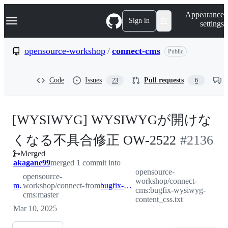
S
Navigation Menu
Appearance
k
Sign in
settings
i
p
t
opensource-workshop
/
connect-cms
Public
o
c
o
Code
Issues
Pull requests
23
6
n
t
e
n
[WYSIWYG] WYSIWYGが開けな
t
-
くなる不具合修正 OW-2522
#
2136
Merged
#
2136
akagane99
merged 1 commit into
opensource-
opensource-
workshop/connect-
master
workshop/connect-
from
bugfix-wysiwyg-content_css.txt
cms:bugfix-wysiwyg-
cms:master
content_css.txt
Mar 10, 2025