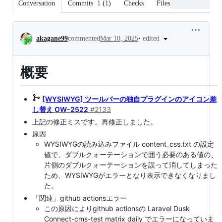
Conversation
Commits
1
(
1
)
Checks
Files changed
Conversation
•
edited
akagane99
commented
Mar 10, 2025
概要
[WYSIWYG] ツールバーの独自プラグインのアイコン差
し替え OW-2522
#2133
上記の修正ミスです。再修正しました。
原因
WYSIWYGの読み込みファイル content_css.txt の設定
値で、ダブルクォーテーションで囲う必要のある値の、
片側のダブルクォーテーションを誤って消してしまった
ため、WYSIWYGがエラーとなり表示できなくなりまし
た。
「関連」github actionsエラー
この原因によりgithub actionsの Laravel Dusk
Connect-cms-test matrix daily でエラーになっていま