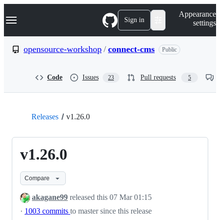
S
Navigation Menu
Appearance
k
Sign in
settings
i
p
t
opensource-workshop
/
connect-cms
Public
o
c
o
Code
Issues
Pull requests
23
5
n
t
e
n
t
Releases
v1.26.0
v1.26.0
Compare
akagane99
released this
07 Mar 01:15
·
1003 commits
to master since this release