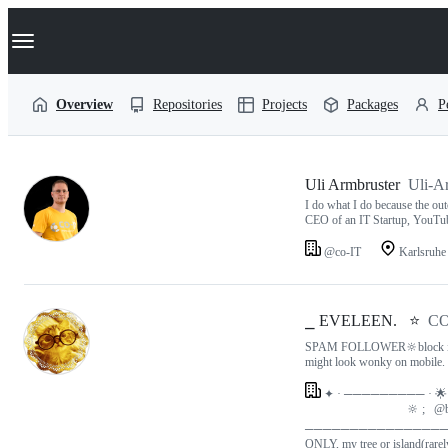
S
Navigation Menu
k
i
p
t
Overview
Repositories
Projects
Packages
P
o
c
o
n
t
Users
Uli Armbruster
Uli-A
e
I do what I do because the ou
n
following
CEO of an IT Startup, YouTu
t
@co-IT
Karlsruhe
co-
IT
⎯ EVELEEN.⠀⭐
C
SPAM FOLLOWER🔆block if un
might look wonky on mobile. s
✦ · ───────── · 🌟 ·
⠀⠀⠀⠀⠀⠀⠀⠀⠀⠀⠀ 🔆 ;⠀@b
───────────────
ONLY, my tree or island(rarely)