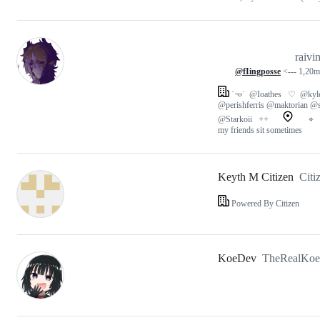
‎ ‎ ‎ ‎ ‎ ‎ ‎ ‎ ‎ ‎ ‎ ‎ ‎ ‎ ‎ ‎ ‎ ‎ ‎ ‎ ‎ ‎ ‎ ‎ ‎ ‎ ‎ ‎ ‎ ‎ ‎ ‎ ‎ ‎ ‎ ‎ 
‎ ‎ ‎ ‎ ‎ ‎ ‎ ‎ ‎ ‎ ‎ ‎ ‎ ‎ ‎ ‎ ‎ ‎ ‎ ‎ ‎ ‎ ‎ ‎ ‎ ‎
raivi
‎‎ ‎ ‎ ‎ ‎‎ ‎ ‎ ‎
@fIingposse
<--- 1,20m 999kg ‎ 
˙𐃷˙ ‎ ‎@Ioathes‎ ‎ ‎‎ ‎♡‎ ‎ ‎‎@ky
‎@perishferris @maktorian ‎@spira
‎@Starkoii ‎ ‎ ‎++
‎ ‎ ‎ ‎ ‎ ‎ 
my friends sit sometimes
Keyth M Citizen
Citi
Powered By Citizen
KoeDev
TheRealKo