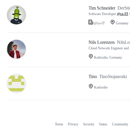
Tim Schneider
DerSt
Software Developer
@co-IT
w
@co-IT
Germany
Nils Lorenzen
NilsLo
Cloud Network Engineer and 
Karlsruhe, Germany
Tino
TinoStojanoski
Karlsruhe
Terms
Privacy
Security
Status
Community
Footer
Footer