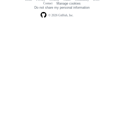
Footer
Footer
Contact
Manage cookies
navigation
Do not share my personal information
© 2026 GitHub, Inc.