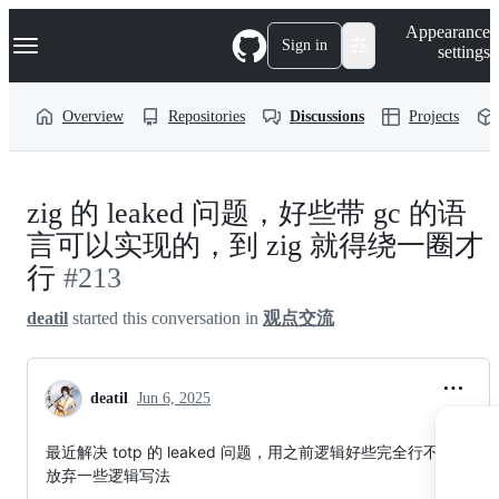
S
Navigation Menu
Appearance
k
Sign in
settings
i
p
t
Overview
Repositories
Discussions
Projects
o
c
o
n
t
zig 的 leaked 问题，好些带 gc 的语
e
n
言可以实现的，到 zig 就得绕一圈才
t
行
#213
deatil
started this conversation in
观点交流
deatil
Jun 6, 2025
最近解决 totp 的 leaked 问题，用之前逻辑好些完全行不通，只
放弃一些逻辑写法