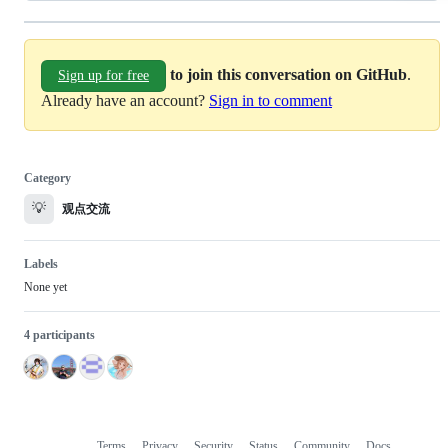
to join this conversation on GitHub
.
Sign up for free
Already have an account?
Sign in to comment
Category
💡
观点交流
Labels
None yet
4 participants
Terms
Privacy
Security
Status
Community
Docs