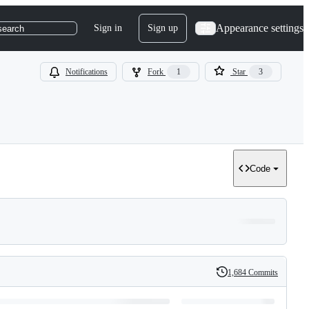
Appearance settings
Sign in
Sign up
search
Notifications
Fork
1
Star
3
Code
1,684 Commits
History