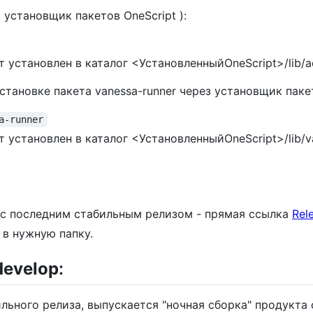
 установщик пакетов OneScript ):
 установлен в каталог <УстановленныйOneScript>/lib/
тановке пакета vanessa-runner через установщик пакет
a-runner
 установлен в каталог <УстановленныйOneScript>/lib/v
с последним стабильным релизом - прямая ссылка
Rel
 в нужную папку.
develop
:
ьного релиза, выпускается "ночная сборка" продукта 