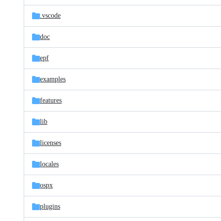
files
.vscode
doc
epf
examples
features
lib
licenses
locales
ospx
plugins