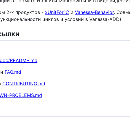
ции в формате Html или Markdown или в виде видео-и
ом 2-х продуктов -
xUnitFor1C
и
Vanessa-Behavior
. Совм
функциональности циклов и условий в Vanessa-ADD)
сылки
doc/README.md
ми
FAQ.md
а
CONTRIBUTING.md
WN-PROBLEMS.md