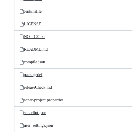
Jenkinsfile
LICENSE
NOTICE.txt
README.md
compile.json
packagedef
releaseCheck.md
sonar-project.properties
sonarlint.json
user_settings.json