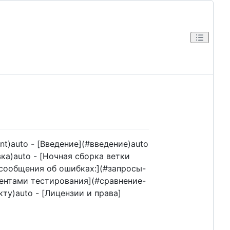
nt)auto - [Введение](#введение)auto
ка)auto - [Ночная сборка ветки
, сообщения об ошибках:](#запросы-
ентами тестирования](#сравнение-
ту)auto - [Лицензии и права]