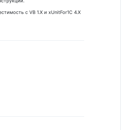
нструкций.
естимость с VB 1.Х и xUnitFor1C 4.Х