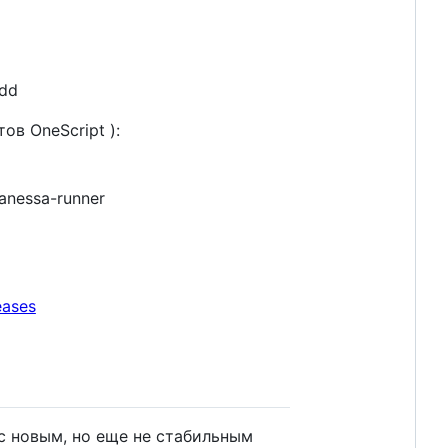
add
ов OneScript ):
anessa-runner
eases
с новым, но еще не стабильным