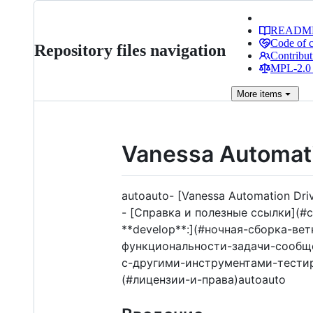
READM
Code of 
Repository files navigation
Contribut
MPL-2.0 
More
items
Vanessa Automat
autoauto- [Vanessa Automation Dr
- [Справка и полезные ссылки](#с
**develop**:](#ночная-сборка-ве
функциональности-задачи-сообще
с-другими-инструментами-тестиро
(#лицензии-и-права)autoauto