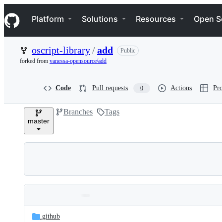
S
Navigation Menu
k
Platform
Solutions
Resources
Open S
i
p
t
oscript-library
/
add
Public
o
c
forked from
vanessa-opensource/add
o
n
t
Code
Pull requests
Actions
Pro
0
e
n
Branches
Tags
t
master
Folders
Latest
and
.github
commit