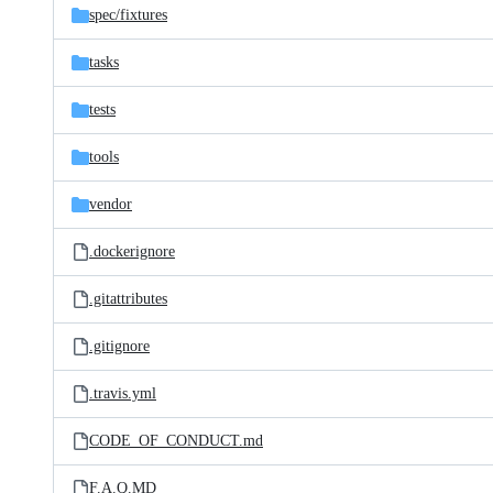
spec/
fixtures
tasks
tests
tools
vendor
.dockerignore
.gitattributes
.gitignore
.travis.yml
CODE_OF_CONDUCT.md
F.A.Q.MD