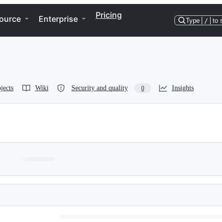
Pricing
ource
Enterprise
Type
/
to 
jects
Wiki
Security and quality
Insights
0