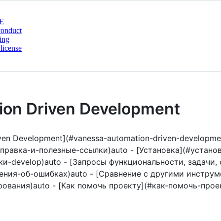
E
conduct
ing
license
ion Driven Development
iven Development](#vanessa-automation-driven-developme
правка-и-полезные-ссылки)auto - [Установка](#установ
тки-develop)auto - [Запросы функциональности, задачи
ния-об-ошибках)auto - [Сравнение с другими инструм
вания)auto - [Как помочь проекту](#как-помочь-проек