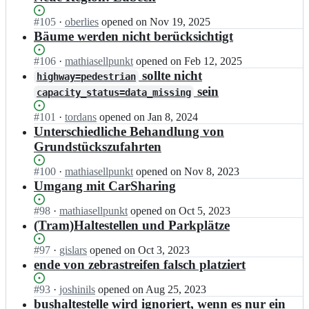
Status:
#
105
I
·
oberlies
opened
on Nov 19, 2025
Open.
n
Bäume werden nicht berücksichtigt
o
s
Status:
#
106
I
·
mathiasellpunkt
opened
on Feb 12, 2025
m
Open.
n
sollte nicht
highway=pedestrian
b
o
sein
capacity_status=data_missing
e
s
r
m
Status:
#
101
I
·
tordans
opened
on Jan 8, 2024
l
b
Open.
n
Unterschiedliche Behandlung von
i
e
o
Grundstückszufahrten
n/
r
s
o
l
m
s
Status:
#
100
I
·
mathiasellpunkt
opened
on Nov 8, 2023
i
b
m
Open.
n
Umgang mit CarSharing
n/
e
-
o
o
r
p
s
s
Status:
#
98
I
·
mathiasellpunkt
opened
on Oct 5, 2023
l
a
m
m
Open.
n
(Tram)Haltestellen und Parkplätze
i
r
b
-
o
n/
k
e
p
s
Status:
#
97
I
·
gislars
opened
on Oct 3, 2023
o
i
r
a
m
Open.
n
ende von zebrastreifen falsch platziert
s
n
l
r
b
o
m
g
i
k
e
s
Status:
#
93
I
·
joshinils
opened
on Aug 25, 2023
-
-
n/
i
r
m
Open.
n
bushaltestelle wird ignoriert, wenn es nur ein
p
p
o