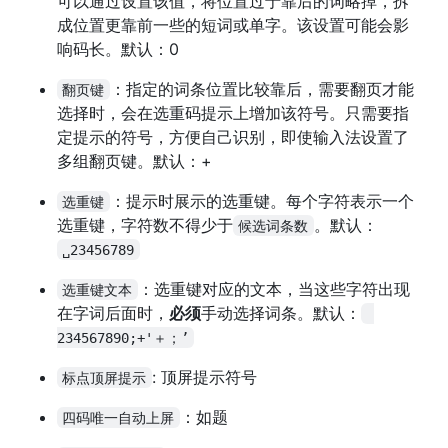
可以通过设置该值，将位置过于靠后的词略掉，拆
成位置更靠前一些的短词或单字。该设置可能会影
响码长。默认：0
：指定的词条位置比较靠后，需要翻页才能
翻页键
选择时，会在选重码提示上增加该符号。只需要指
定提示的符号，方便自己识别，即使输入法设置了
多组翻页键。默认：+
：提示时展示的选重键。每个字符表示一个
选重键
选重键，字符数不得少于
。默认：
候选词条数
␣23456789
：选重键对应的文本，当这些字符出现
选重键文本
在字词后面时，
必须
手动选择词条。默认：
234567890;+'＋；’
: 顶屏提示符号
标点顶屏提示
：如题
四码唯一自动上屏