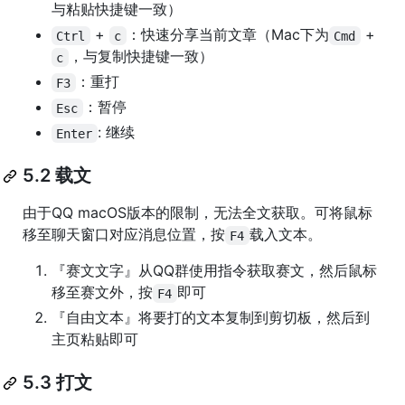
与粘贴快捷键一致）
+
：快速分享当前文章（Mac下为
+
Ctrl
c
Cmd
，与复制快捷键一致）
c
：重打
F3
：暂停
Esc
: 继续
Enter
5.2 载文
由于QQ macOS版本的限制，无法全文获取。可将鼠标
移至聊天窗口对应消息位置，按
载入文本。
F4
『赛文文字』从QQ群使用指令获取赛文，然后鼠标
移至赛文外，按
即可
F4
『自由文本』将要打的文本复制到剪切板，然后到
主页粘贴即可
5.3 打文