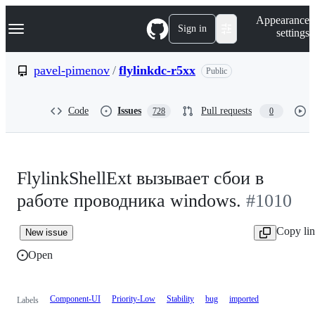
S
Navigation Menu
Appearance
k
Sign in
settings
i
p
t
pavel-pimenov
/
flylinkdc-r5xx
Public
o
c
o
Code
Issues
Pull requests
728
0
n
t
e
n
t
FlylinkShellExt вызывает сбои в
работе проводника windows.
#1010
Copy li
New issue
Open
Component-UI
Priority-Low
Stability
bug
imported
Labels