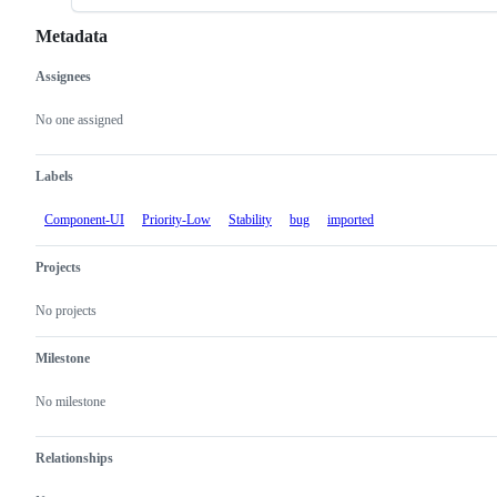
Metadata
Assignees
Metadata
Issue
actions
No one assigned
Labels
Component-UI
Priority-Low
Stability
bug
imported
Projects
No projects
Milestone
No milestone
Relationships