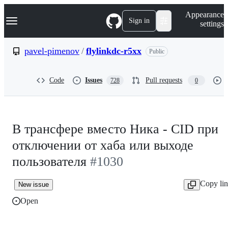
S
Navigation Menu
Appearance
k
Sign in
settings
i
p
t
pavel-pimenov
/
flylinkdc-r5xx
Public
o
c
o
Code
Issues
Pull requests
728
0
n
t
e
n
t
В трансфере вместо Ника - CID при
отключении от хаба или выходе
пользователя
#1030
Copy li
New issue
Open