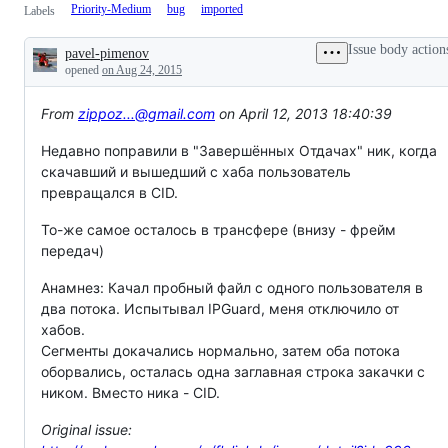
Priority-Medium
bug
imported
Labels
Issue body action
pavel-pimenov
Description
opened
on Aug 24, 2015
From
zippoz...@gmail.com
on April 12, 2013 18:40:39
Недавно поправили в "Завершённых Отдачах" ник, когда
скачавший и вышедший с хаба пользователь
превращался в CID.
То-же самое осталось в трансфере (внизу - фрейм
передач)
Анамнез: Качал пробный файл с одного пользователя в
два потока. Испытывал IPGuard, меня отключило от
хабов.
Сегменты докачались нормально, затем оба потока
оборвались, осталась одна заглавная строка закачки с
ником. Вместо ника - CID.
Original issue: