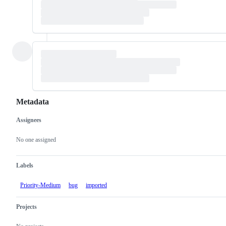
Metadata
Assignees
Metadata
Issue
actions
No one assigned
Labels
Priority-Medium
bug
imported
Projects