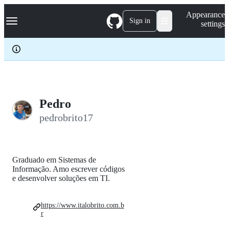
S
Navigation Menu
Appearance
k
Sign in
settings
i
p
t
o
c
o
n
t
e
Pedro
n
pedrobrito17
t
Graduado em Sistemas de
Informação. Amo escrever códigos
e desenvolver soluções em TI.
https://www.italobrito.com.b
r