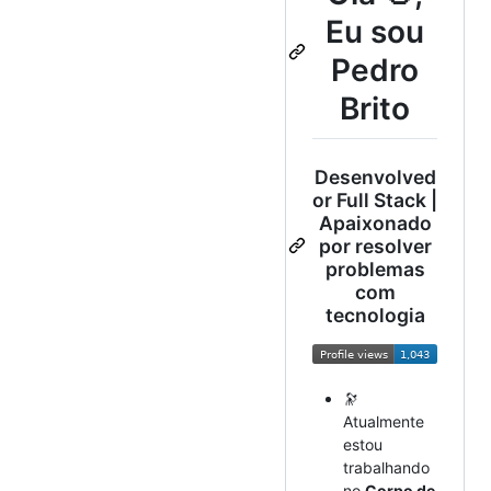
Eu sou
Pedro
Brito
Desenvolved
or Full Stack |
Apaixonado
por resolver
problemas
com
tecnologia
🔭
Atualmente
estou
trabalhando
no
Corpo de