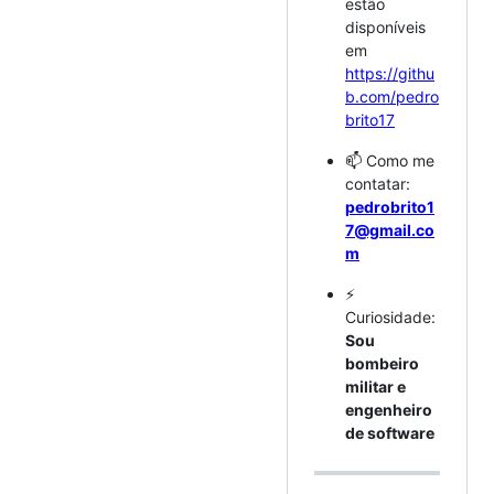
estão
disponíveis
em
https://githu
b.com/pedro
brito17
📫 Como me
contatar:
pedrobrito1
7@gmail.co
m
⚡
Curiosidade:
Sou
bombeiro
militar e
engenheiro
de software