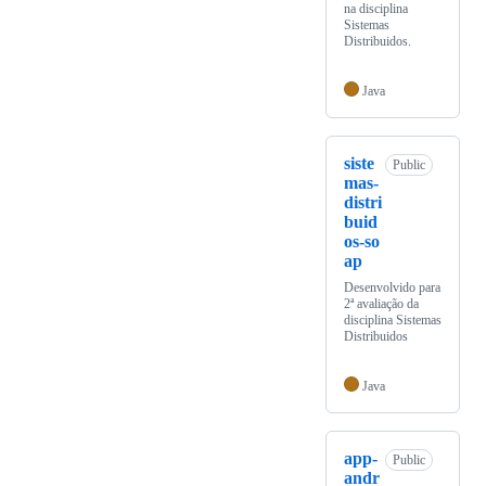
na disciplina
Sistemas
Distribuidos.
Java
siste
Public
mas-
distri
buid
os-so
ap
Desenvolvido para
2ª avaliação da
disciplina Sistemas
Distribuidos
Java
app-
Public
andr