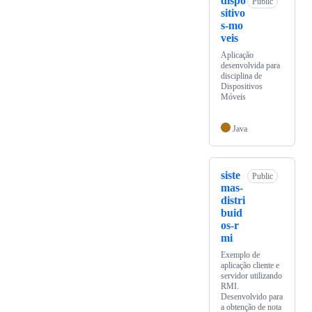
dispo
Public
sitivo
s-mo
veis
Aplicação
desenvolvida para
disciplina de
Dispositivos
Móveis
Java
siste
Public
mas-
distri
buid
os-r
mi
Exemplo de
aplicação cliente e
servidor utilizando
RMI.
Desenvolvido para
a obtenção de nota