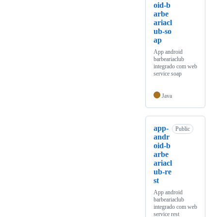
oid-b
arbe
ariacl
ub-so
ap
App android
barbeariaclub
integrado com web
service soap
Java
app-
Public
andr
oid-b
arbe
ariacl
ub-re
st
App android
barbeariaclub
integrado com web
service rest