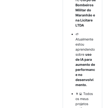
Bombeiros
Militar do
Maranhão e
na Licitare
LTDA
🌱
Atualmente
estou
aprendendo
sobre
uso
de IA para
aumento de
performanc
e no
desenvolvi
mento.
👨‍💻 Todos
os meus
projetos