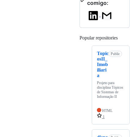
comigo:
Popular repositories
Loading
Topic
Public
osII_
Imob
iliari
a
Projeto para
disciplina Tópicos
de Sistemas de
Informação II
HTML
1