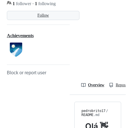
1
follower
·
1
following
Follow
Achievements
Block or report user
Overview
Reposit
pedrobrito17
/
README
.md
Olá 👋,