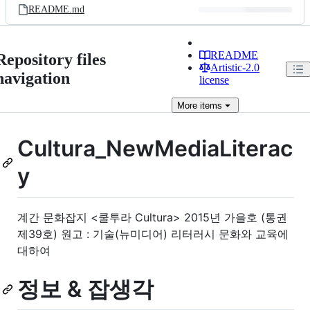
README.md
README
Repository files
Artistic-2.0
navigation
license
More
items
Cultura_NewMediaLiterac
y
계간 문화잡지 <쿨투라 Cultura> 2015년 가을호 (통권
제39호) 원고 : 기술(뉴미디어) 리터러시 문화와 교육에
대하여
정보 & 잡생각