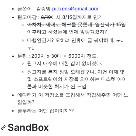
글쓴이 : 김승범
picxenk@gmail.com
원고마감 :
8/10
에서 8/15일까지로 연기
아차차.. 제대로 체크를 못했네. 영진씨가 15일
이후라고 하셨는데 언제 앞당겨졌지?
다행인건가? 오히려 연휴에 글 써야하네. ㅜ..
ㅜ;;
분량 : 200자 x 30매 = 6000자 정도.
원고지 매수에 대한 감이 없어졌다.
원고지를 본지 정말 오래됐구나. 이건 이제 몇
몇 소프트웨어의 저장을 의미하는 디스켓 아이
콘과 비슷한 처지가 된 느낌
에디터가 이 저장소를 포킹해서 작업해주면 어떤 느
낌일까?
쿨투라는 어떤 잡지이지??
SandBox