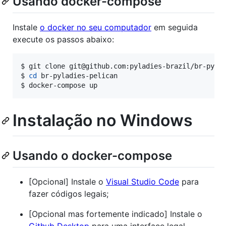
Usando docker-compose
Instale
o docker no seu computador
em seguida
execute os passos abaixo:
$ 
git clone git@github.com:pyladies-brazil/br-pyla
$ 
cd
 br-pyladies-pelican
$ 
docker-compose up
Instalação no Windows
Usando o docker-compose
[Opcional] Instale o
Visual Studio Code
para
fazer códigos legais;
[Opcional mas fortemente indicado] Instale o
Github Desktop
para uma interface legal