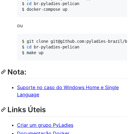
$ 
cd
 br-pyladies-pelican
$ 
docker-compose up
ou
$ 
git clone git@github.com:pyladies-brazil/br-
$ 
cd
 br-pyladies-pelican
$ 
make up
Nota:
Suporte no caso do Windows Home e Single
Language
Links Úteis
Criar um grupo PyLadies
Documentação Docker