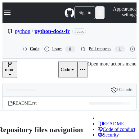
S
Navigation Menu
Appearance
k
Sign in
settings
i
p
t
python
/
python-docs-fr
Public
o
c
o
Code
Issues
Pull requests
0
1
n
t
e
Open more actions menu
n
main
Code
t
3 Commits
Folders
History
Latest
and
README.rst
commit
files
README
Repository files navigation
Code of conduct
Security