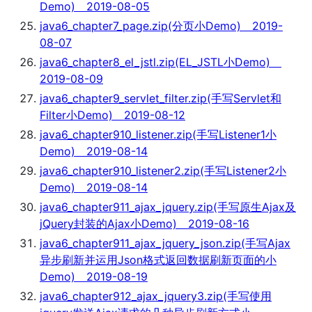
Demo) 2019-08-05
java6_chapter7_page.zip(分页小Demo) 2019-
08-07
java6_chapter8_el_jstl.zip(EL_JSTL小Demo)
2019-08-09
java6_chapter9_servlet_filter.zip(手写Servlet和
Filter小Demo) 2019-08-12
java6_chapter910_listener.zip(手写Listener1小
Demo) 2019-08-14
java6_chapter910_listener2.zip(手写Listener2小
Demo) 2019-08-14
java6_chapter911_ajax_jquery.zip(手写原生Ajax及
jQuery封装的Ajax小Demo) 2019-08-16
java6_chapter911_ajax_jquery_json.zip(手写Ajax
异步刷新并运用Json格式返回数据刷新页面的小
Demo) 2019-08-19
java6_chapter912_ajax_jquery3.zip(手写使用