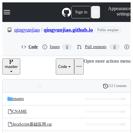
S
Navigation Menu
Appearance
k
Sign in
settings
i
p
t
qingyunjiao
/
qingyunjiao.github.io
Public template
o
c
o
Code
Issues
Pull requests
0
0
n
t
e
Open more actions menu
n
master
Code
t
212 Commits
Folders
History
Latest
and
images
commit
files
CNAME
JavaScript基础应用.rar