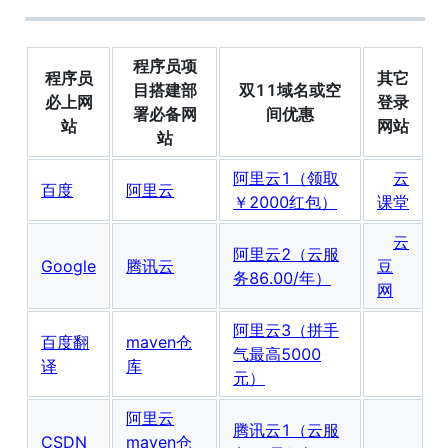
程序员项
程序员
其它
目搭建部
双11域名或空
必上网
登录
署必备网
间优惠
站
网站
站
阿里云1（领取
云
百度
阿里云
￥2000红包）
课堂
云
阿里云2（云服
Google
腾讯云
豆
务86.00/年）
网
阿里云3（拼手
百度翻
maven仓
气最高5000
译
库
元）
阿里云
腾讯云1（云服
CSDN
maven仓