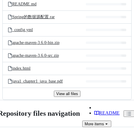
README.md
Spring的数据源配置.rar
_config.yml
apache-maven-3.6.0-bin.zip
apache-maven-3.6.0-src.zip
index.html
java1_chapter1_java_base.pdf
View all files
Repository files navigation
README
More
items