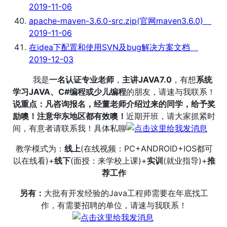
2019-11-06
apache-maven-3.6.0-src.zip(官网maven3.6.0)
2019-11-06
在idea下配置和使用SVN及bug解决方案文档
2019-12-03
我是
一名认证专业老师
，
主讲JAVA7.0
，有想
系统
学习JAVA、C#编程或少儿编程
的朋友，请速与我联系！
说重点：凡咨询报名，经董老师介绍过来的同学，给予奖
励噢！注意华东地区都有效噢！
近期开班，请大家抓紧时
间，有意者请联系我！具体私聊
教学模式为
：
线上
(在线视频：PC+ANDROID+IOS都可
以在线看)+
线下
(面授：来学校上课)+
实训
(就业指导)+
推
荐工作
另有：
大批有开发经验的Java工程师需要在年底找工
作，有需要招聘的单位，请速与我联系！