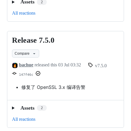
Assets
2
All reactions
Release 7.5.0
Release
7.5.0
Compare
bachue
released this
03 Jul 03:32
v7.5.0
147f46c
修复了 OpenSSL 3.x 编译告警
Assets
2
All reactions