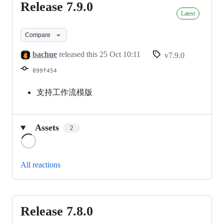
Release 7.9.0
Release
Latest
7.9.0
Compare
bachue
released this
25 Oct 10:11
v7.9.0
899f454
支持工作流模版
Assets
2
Loading
All reactions
Release 7.8.0
Release