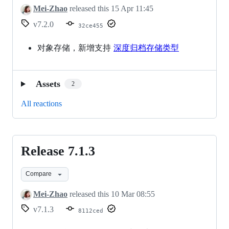
Mei-Zhao
released this
15 Apr 11:45
v7.2.0
32ce455
对象存储，新增支持
深度归档存储类型
Assets
2
All reactions
Release 7.1.3
Release
7.1.3
Compare
Mei-Zhao
released this
10 Mar 08:55
v7.1.3
8112ced