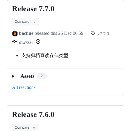
Release 7.7.0
Release
7.7.0
Compare
bachue
released this
26 Dec 06:59
v7.7.0
61a722c
支持归档直读存储类型
Assets
2
All reactions
Release 7.6.0
Release
7.6.0
Compare