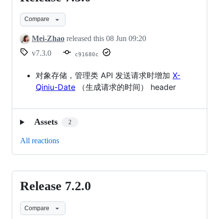
7.3.0
Compare
Mei-Zhao
released this
08 Jun 09:20
v7.3.0
c91680c
对象存储，管理类 API 发送请求时增加
X-
Qiniu-Date
（生成请求的时间） header
Assets
2
All reactions
Release 7.2.0
Release
7.2.0
Compare