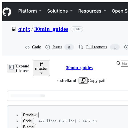
S
Navigation Menu
k
Platform
Solutions
Resources
Open S
i
p
t
qinjx
/
30min_guides
Public
o
c
o
n
Code
Issues
Pull requests
8
1
t
e
n
Expand
t
30min_guides
master
Breadcrumbs
file tree
/
shell.md
Copy path
Latest
commit
Preview
Code
472 lines (323 loc) · 14.7 KB
Blame