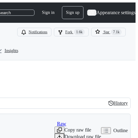
Appearance settings
Sign in
Sign up
search
Notifications
Fork
1.6k
Star
7.1k
Insights
History
History
Raw
Copy raw file
Outline
Download raw file