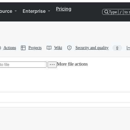
Pricing
ource
Enterprise
Type
/
to 
Actions
Projects
Wiki
Security and quality
0
More file actions