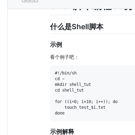
File
Shell脚本编程30
metadata
and
什么是Shell脚本
controls
示例
看个例子吧：
#!/bin/sh

cd ~

mkdir shell_tut

cd shell_tut

for ((i=0; i<10; i++)); do

	touch test_$i.txt

示例解释