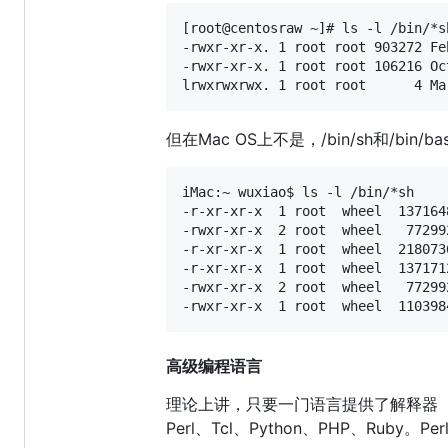
[root@centosraw ~]# ls -l /bin/*sh
-rwxr-xr-x. 1 root root 903272 Fe
-rwxr-xr-x. 1 root root 106216 Oc
但在Mac OS上不是，/bin/sh和/b
iMac:~ wuxiao$ ls -l /bin/*sh

-r-xr-xr-x  1 root  wheel  137164
-rwxr-xr-x  2 root  wheel   77299
-r-xr-xr-x  1 root  wheel  218073
-r-xr-xr-x  1 root  wheel  137171
-rwxr-xr-x  2 root  wheel   77299
高级编程语言
理论上讲，只要一门语言提供了解释器
Perl、Tcl、Python、PHP、Rub