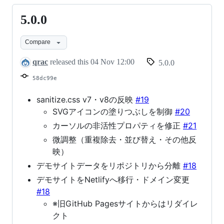
5.0.0
5.0.0
Compare
qrac
released this
04 Nov 12:00
5.0.0
58dc99e
sanitize.css v7・v8の反映
#19
SVGアイコンの塗りつぶしを制御
#20
カーソルの非活性プロパティを修正
#21
微調整（重複除去・並び替え・その他反
映）
デモサイトデータをリポジトリから分離
#18
デモサイトをNetlifyへ移行・ドメイン変更
#18
※旧GitHub Pagesサイトからはリダイレ
クト