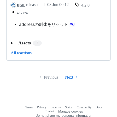
qrac
released this
03 Jun 00:12
4.2.0
48772a1
addressの斜体をリセット
#6
Assets
2
All reactions
Previous
Next
Terms
Privacy
Security
Status
Community
Docs
Footer
Footer
Contact
Manage cookies
navigation
Do not share my personal information