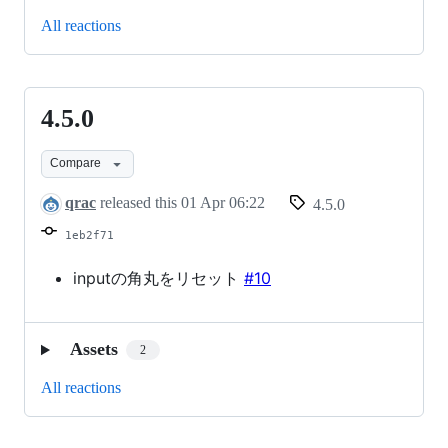
All reactions
4.5.0
4.5.0
Compare
qrac
released this
01 Apr 06:22
4.5.0
1eb2f71
inputの角丸をリセット
#10
Assets
2
All reactions