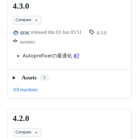
4.3.0
4.3.0
Compare
qrac
released this
03 Jun 05:51
4.3.0
8eb9002
Autoprefixerの最適化
#7
Assets
2
All reactions
4.2.0
4.2.0
Compare