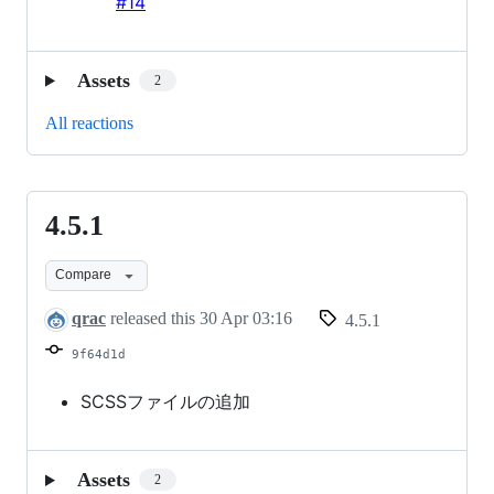
#14
Assets
2
All reactions
4.5.1
4.5.1
Compare
qrac
released this
30 Apr 03:16
4.5.1
9f64d1d
SCSSファイルの追加
Assets
2