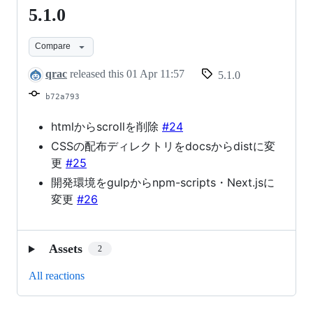
5.1.0
5.1.0
Compare
qrac
released this
01 Apr 11:57
5.1.0
b72a793
htmlからscrollを削除
#24
CSSの配布ディレクトリをdocsからdistに変
更
#25
開発環境をgulpからnpm-scripts・Next.jsに
変更
#26
Assets
2
All reactions