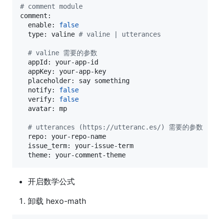
#
 comment module
comment:

  enable: 
false
  type: valine 
#
 valine | utterances
#
 valine 需要的参数
  appId: your-app-id

  appKey: your-app-key

  placeholder: say something

  notify: 
false
  verify: 
false
  avatar: mp

#
 utterances (https://utteranc.es/) 需要的参数
  repo: your-repo-name

  issue_term: your-issue-term

  theme: your-comment-theme
开启数学公式
卸载 hexo-math