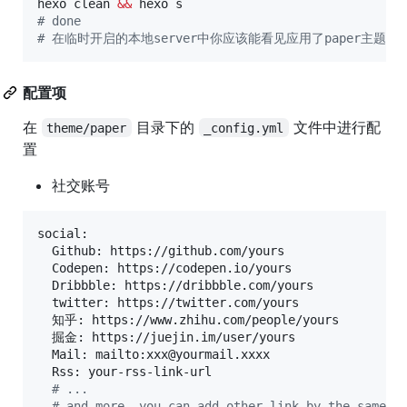
hexo clean 
&&
#
 done
#
 在临时开启的本地server中你应该能看见应用了paper主题的b
配置项
在
目录下的
文件中进行配
theme/paper
_config.yml
置
社交账号
social:

  Github: https://github.com/yours

  Codepen: https://codepen.io/yours

  Dribbble: https://dribbble.com/yours

  twitter: https://twitter.com/yours

  知乎: https://www.zhihu.com/people/yours

  掘金: https://juejin.im/user/yours

  Mail: mailto:xxx@yourmail.xxxx

  Rss: your-rss-link-url

#
 ...
#
 and more, you can add other link by the same w