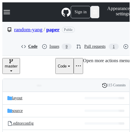
S
Navigation Menu
Appearance
k
Sign in
settings
i
p
t
random-yang
/
paper
Public
o
c
o
Code
Issues
Pull requests
9
1
n
t
e
Open more actions menu
n
master
Code
t
115 Commits
Folders
History
Latest
and
layout
commit
files
source
.editorconfig