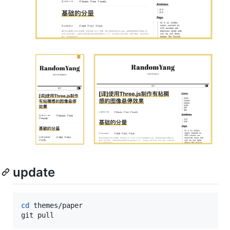
update
cd
 themes/paper

git pull