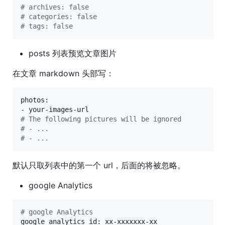
#
 archives: false
#
 categories: false
#
 tags: false
posts 列表预览文章图片
在文章 markdown 头部写：
photos:

#
 The following pictures will be ignored
#
 - ...
#
 - ...
默认只取列表中的第一个 url，后面的将被忽略。
google Analytics
#
 google Analytics
google_analytics_id: xx-xxxxxxx-xx