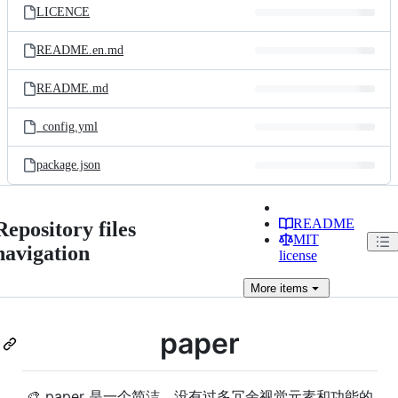
LICENCE
README.en.md
README.md
_config.yml
package.json
README
Repository files
MIT
navigation
license
More
items
paper
🎨 paper 是一个简洁，没有过多冗余视觉元素和功能的