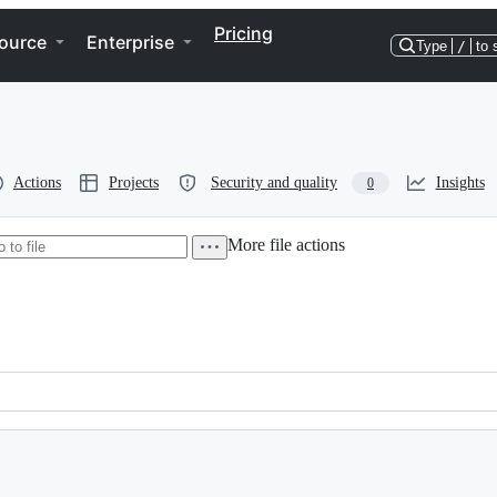
Pricing
ource
Enterprise
Type
/
to 
Actions
Projects
Security and quality
Insights
0
More file actions