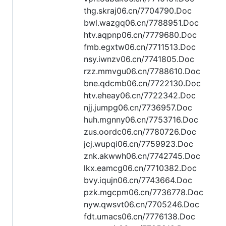
thg.skraj06.cn/7704790.Doc
bwl.wazgq06.cn/7788951.Doc
htv.aqpnp06.cn/7779680.Doc
fmb.egxtw06.cn/7711513.Doc
nsy.iwnzv06.cn/7741805.Doc
rzz.mmvgu06.cn/7788610.Doc
bne.qdcmb06.cn/7722130.Doc
htv.eheay06.cn/7722342.Doc
njj.jumpg06.cn/7736957.Doc
huh.mgnny06.cn/7753716.Doc
zus.oordc06.cn/7780726.Doc
jcj.wupqi06.cn/7759923.Doc
znk.akwwh06.cn/7742745.Doc
lkx.eamcg06.cn/7710382.Doc
bvy.iqujn06.cn/7743664.Doc
pzk.mgcpm06.cn/7736778.Doc
nyw.qwsvt06.cn/7705246.Doc
fdt.umacs06.cn/7776138.Doc