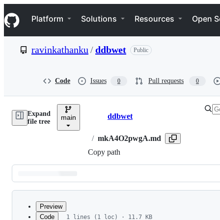
S
Navigation Menu
k
Platform
Solutions
Resources
Open S
i
p
t
ravinkathanku
/
ddbwet
Public
o
c
o
n
Code
Issues
Pull requests
0
0
t
e
n
Expand
t
ddbwet
main
Breadcrumbs
file tree
/
mkA4O2pwgA.md
Copy path
Latest
commit
Preview
Code
1 lines (1 loc) · 11.7 KB