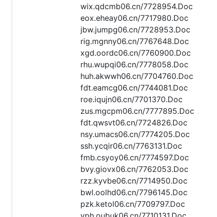
wix.qdcmb06.cn/7728954.Doc
eox.eheay06.cn/7717980.Doc
jbw.jumpg06.cn/7728953.Doc
rig.mgnny06.cn/7767648.Doc
xgd.oordc06.cn/7760900.Doc
rhu.wupqi06.cn/7778058.Doc
huh.akwwh06.cn/7704760.Doc
fdt.eamcg06.cn/7744081.Doc
roe.iqujn06.cn/7701370.Doc
zus.mgcpm06.cn/7777895.Doc
fdt.qwsvt06.cn/7724826.Doc
nsy.umacs06.cn/7774205.Doc
ssh.ycqir06.cn/7763131.Doc
fmb.csyoy06.cn/7774597.Doc
bvy.giovx06.cn/7762053.Doc
rzz.kyvbe06.cn/7714950.Doc
bwl.oolhd06.cn/7796145.Doc
pzk.ketol06.cn/7709797.Doc
vph.oubuk06.cn/7710131.Doc