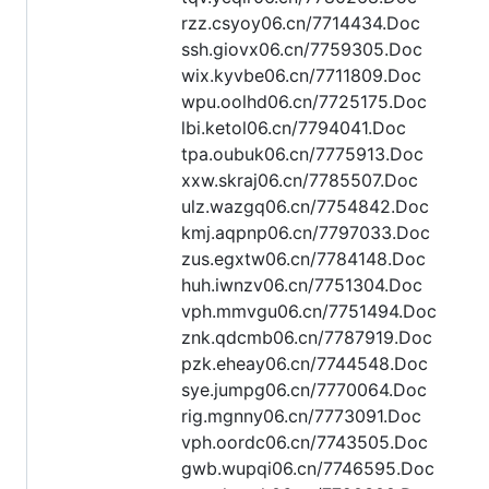
rzz.csyoy06.cn/7714434.Doc
ssh.giovx06.cn/7759305.Doc
wix.kyvbe06.cn/7711809.Doc
wpu.oolhd06.cn/7725175.Doc
lbi.ketol06.cn/7794041.Doc
tpa.oubuk06.cn/7775913.Doc
xxw.skraj06.cn/7785507.Doc
ulz.wazgq06.cn/7754842.Doc
kmj.aqpnp06.cn/7797033.Doc
zus.egxtw06.cn/7784148.Doc
huh.iwnzv06.cn/7751304.Doc
vph.mmvgu06.cn/7751494.Doc
znk.qdcmb06.cn/7787919.Doc
pzk.eheay06.cn/7744548.Doc
sye.jumpg06.cn/7770064.Doc
rig.mgnny06.cn/7773091.Doc
vph.oordc06.cn/7743505.Doc
gwb.wupqi06.cn/7746595.Doc