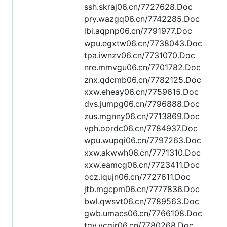
ssh.skraj06.cn/7727628.Doc
pry.wazgq06.cn/7742285.Doc
lbi.aqpnp06.cn/7791977.Doc
wpu.egxtw06.cn/7738043.Doc
tpa.iwnzv06.cn/7731070.Doc
nre.mmvgu06.cn/7701782.Doc
znx.qdcmb06.cn/7782125.Doc
xxw.eheay06.cn/7759615.Doc
dvs.jumpg06.cn/7796888.Doc
zus.mgnny06.cn/7713869.Doc
vph.oordc06.cn/7784937.Doc
wpu.wupqi06.cn/7797263.Doc
xxw.akwwh06.cn/7771310.Doc
xxw.eamcg06.cn/7723411.Doc
ocz.iqujn06.cn/7727611.Doc
jtb.mgcpm06.cn/7777836.Doc
bwl.qwsvt06.cn/7789563.Doc
gwb.umacs06.cn/7766108.Doc
tqv.ycqir06.cn/7780268.Doc