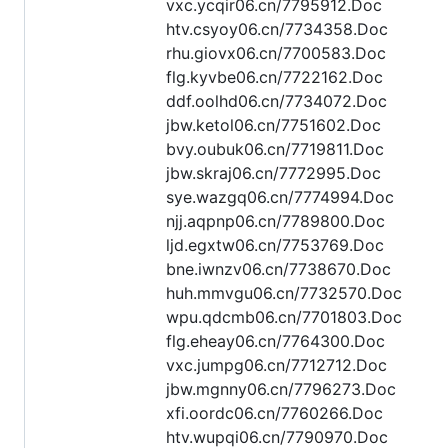
vxc.ycqir06.cn/7795912.Doc
htv.csyoy06.cn/7734358.Doc
rhu.giovx06.cn/7700583.Doc
flg.kyvbe06.cn/7722162.Doc
ddf.oolhd06.cn/7734072.Doc
jbw.ketol06.cn/7751602.Doc
bvy.oubuk06.cn/7719811.Doc
jbw.skraj06.cn/7772995.Doc
sye.wazgq06.cn/7774994.Doc
njj.aqpnp06.cn/7789800.Doc
ljd.egxtw06.cn/7753769.Doc
bne.iwnzv06.cn/7738670.Doc
huh.mmvgu06.cn/7732570.Doc
wpu.qdcmb06.cn/7701803.Doc
flg.eheay06.cn/7764300.Doc
vxc.jumpg06.cn/7712712.Doc
jbw.mgnny06.cn/7796273.Doc
xfi.oordc06.cn/7760266.Doc
htv.wupqi06.cn/7790970.Doc