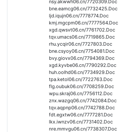
nsy.akwwh06.cn/7720309.Doc
bne.eamcg06.cn/7732425.Doc
ljd.iqujn06.cn/7778774.Doc
kmj.mgcpm06.cn/7777564.Doc
xgd.qwsvt06.cn/7761702.Doc
tqv.umacs06.cn/7719865.Doc
rhu.ycqir06.cn/7727803.Doc
bne.csyoy06.cn/7754081.Doc
bvy.giovx06.cn/7794369.Doc
xgd.kyvbe06.cn/7790292.Doc
huh.oolhd06.cn/7734929.Doc
tpa.ketol06.cn/7722763.Doc
flg.oubuk06.cn/7708259.Doc
wpu.skraj06.cn/7756112.Doc
znx.wazgq06.cn/7742084.Doc
tqv.aqpnp06.cn/7742788.Doc
fdt.egxtw06.cn/7777281.Doc
lkx.iwnzv06.cn/7731402.Doc
nre.mmvgu06.cn/7738307.Doc