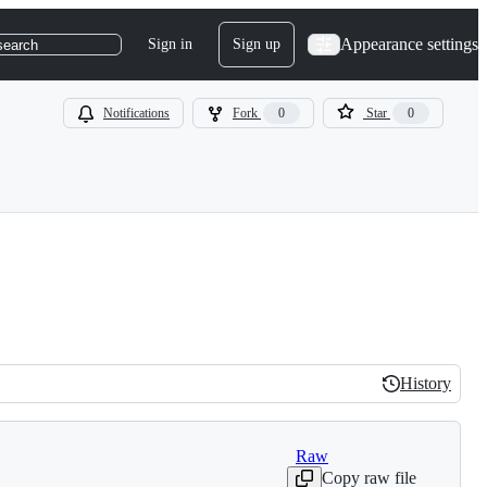
Appearance settings
Sign in
Sign up
search
Notifications
Fork
0
Star
0
History
History
Raw
Copy raw file