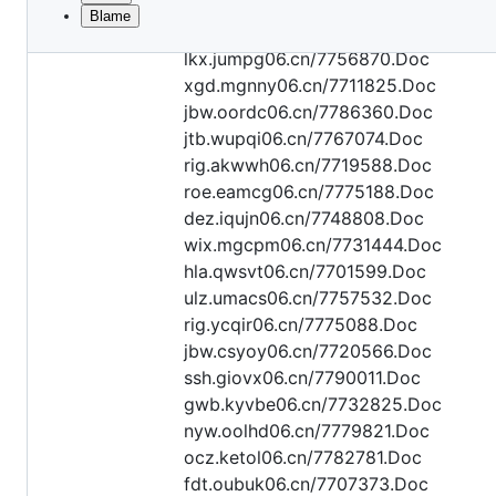
Blame
File
rzz.eheay06.cn/7714069.Doc
metadata
lkx.jumpg06.cn/7756870.Doc
and
xgd.mgnny06.cn/7711825.Doc
jbw.oordc06.cn/7786360.Doc
controls
jtb.wupqi06.cn/7767074.Doc
rig.akwwh06.cn/7719588.Doc
roe.eamcg06.cn/7775188.Doc
dez.iqujn06.cn/7748808.Doc
wix.mgcpm06.cn/7731444.Doc
hla.qwsvt06.cn/7701599.Doc
ulz.umacs06.cn/7757532.Doc
rig.ycqir06.cn/7775088.Doc
jbw.csyoy06.cn/7720566.Doc
ssh.giovx06.cn/7790011.Doc
gwb.kyvbe06.cn/7732825.Doc
nyw.oolhd06.cn/7779821.Doc
ocz.ketol06.cn/7782781.Doc
fdt.oubuk06.cn/7707373.Doc