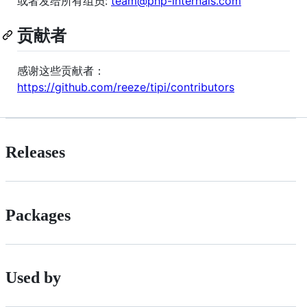
或者发给所有组员:
team@php-internals.com
贡献者
感谢这些贡献者：
https://github.com/reeze/tipi/contributors
Releases
Packages
Used by