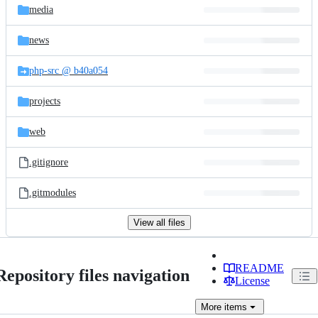
media
news
php-src @ b40a054
projects
web
.gitignore
.gitmodules
View all files
README
Repository files navigation
License
More
items