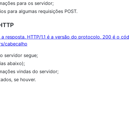
mações para os servidor;
ios para algumas requisições POST.
 HTTP
o servidor segue;
ias abaixo);
mações vindas do servidor;
tados, se houver.