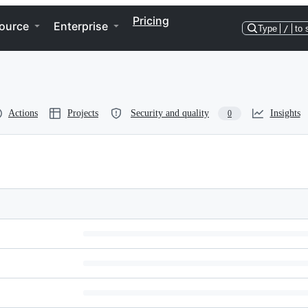
Pricing
ource
Enterprise
Type
/
to 
Actions
Projects
Security and quality
Insights
0