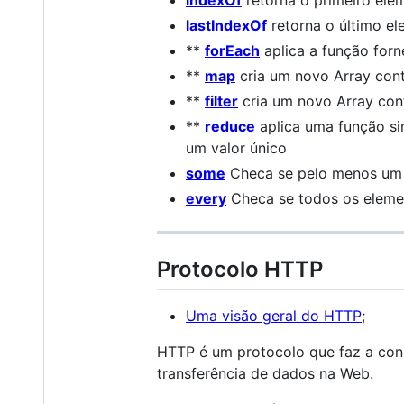
lastIndexOf
retorna o último el
**
forEach
aplica a função forn
**
map
cria um novo Array cont
**
filter
cria um novo Array cont
**
reduce
aplica uma função sim
um valor único
some
Checa se pelo menos um 
every
Checa se todos os eleme
Protocolo HTTP
Uma visão geral do HTTP
;
HTTP é um protocolo que faz a con
transferência de dados na Web.