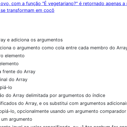
ray e adiciona os argumentos
diciona o argumento como cola entre cada membro do Array
ro elemento
 elemento
 frente do Array
nal do Array
piá-lo
ão do Array delimitada por argumentos do índice
icados do Array, e os substitui com argumentos adicionai
 copiá-lo, opcionalmente usando um argumento comparador
r um argumento
ento igual ao valor especificado, ou -1 *se nenhum for en