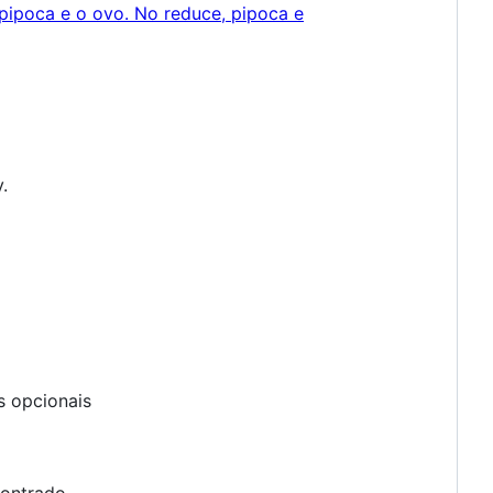
.
s opcionais
contrado