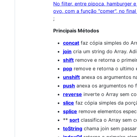
;
Principais Métodos
concat
faz cópia simples do Ar
join
cria um string do Array. A
shift
remove e retorna o primei
pop
remove e retorna o ultimo
unshift
anexa os argumentos na
push
anexa os argumentos no fi
reverse
inverte o Array sem co
slice
faz cópia simples da porç
splice
remove elementos especif
**
sort
classifica o Array sem
toString
chama join sem passa
indexOf
retorna o primeiro elem