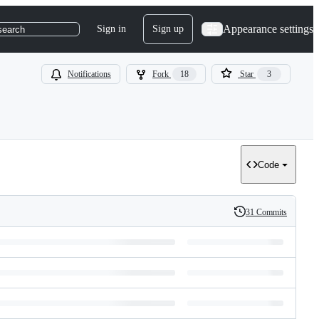
Appearance settings
Sign in
Sign up
search
Notifications
Fork
18
Star
3
Code
31 Commits
History