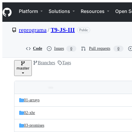
S
Navigation Menu
k
Platform
Solutions
Resources
Open S
i
p
t
reprograma
/
T9-JS-III
Public
o
c
o
n
Code
Issues
Pull requests
0
0
t
e
Branches
Tags
n
master
t
Folders
Latest
and
01-arrays
commit
files
02-xhr
03-promises