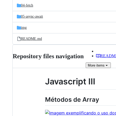
04-fetch
05-async-await
img
README.md
Repository files navigation
READM
More
items
Javascript III
Métodos de Array