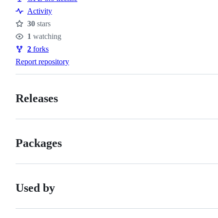
Activity
30
stars
Stars
1
watching
Watchers
2
forks
Forks
Report repository
Releases
Packages
Used by