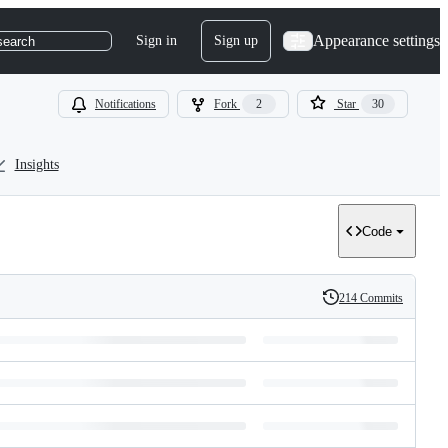
Appearance settings
Sign in
Sign up
search
Notifications
Fork
2
Star
30
Insights
Code
214 Commits
History