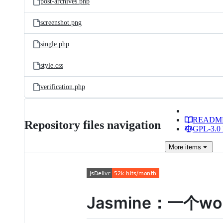
post-archives.php
screenshot.png
single.php
style.css
verification.php
READM
Repository files navigation
GPL-3.0 
More
items
Jasmine：一个wor