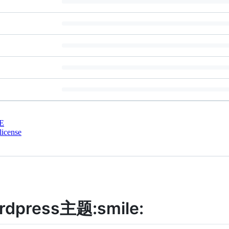
E
license
dpress主题:smile: