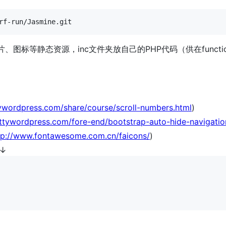
图片、图标等静态资源，inc文件夹放自己的PHP代码（供在functi
ywordpress.com/share/course/scroll-numbers.html
)
ttywordpress.com/fore-end/bootstrap-auto-hide-navigatio
tp://www.fontawesome.com.cn/faicons/
)
↓