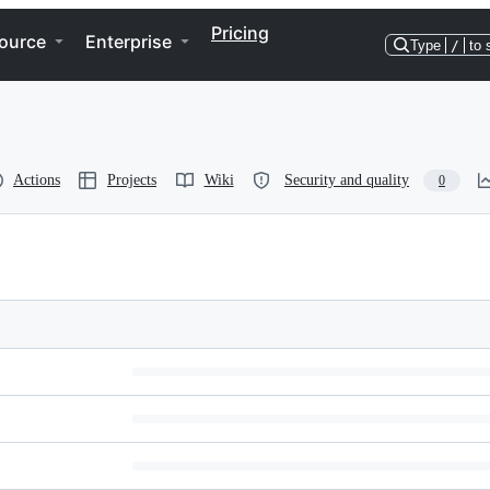
Pricing
ource
Enterprise
Type
/
to 
Actions
Projects
Wiki
Security and quality
0