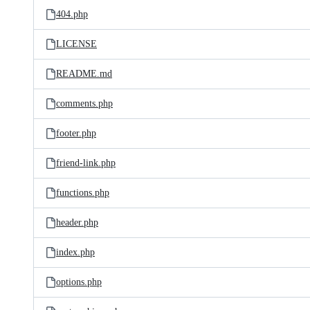
404.php
LICENSE
README.md
comments.php
footer.php
friend-link.php
functions.php
header.php
index.php
options.php