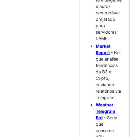
e auto-
recuperável
projetado
para
servidores
LAMP.
Market
Report
- Bot
que analisa
tendências
da B3 e
Cripto,
enviando
relatórios via
Telegram.
Weather
Telegram
Bot
- Script
que
consome
APIs