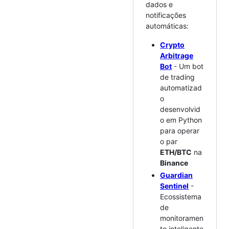
dados e
notificações
automáticas:
Crypto
Arbitrage
Bot
- Um bot
de trading
automatizad
o
desenvolvid
o em Python
para operar
o par
ETH/BTC
na
Binance
Guardian
Sentinel
-
Ecossistema
de
monitoramen
to inteligente