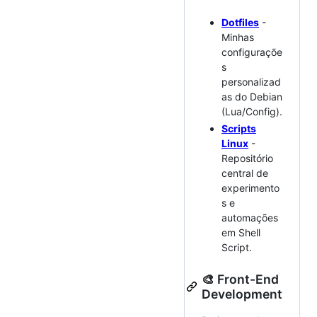
Dotfiles
-
Minhas
configuraçõe
s
personalizad
as do Debian
(Lua/Config).
Scripts
Linux
-
Repositório
central de
experimento
s e
automações
em Shell
Script.
🎨 Front-End
Development