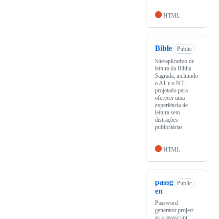
HTML
Bible
Public
Site/aplicativo de
leitura da Bíblia
Sagrada, incluindo
o AT e o NT ,
projetado para
oferecer uma
experiência de
leitura sem
distrações
publicitárias
HTML
passg
Public
en
Password
generator project
as a javascript