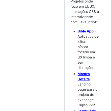
Projetos onde
foco em UI/UX,
animações CSS e
interatividade
com JavaScript:
Bible App
-
Aplicativo de
leitura
bíblica
focado em
UX limpa e
sem
distrações.
Mostro
Hotsite
-
Landing
page para o
projeto de
exchange
Cripto P2P.
Formulário