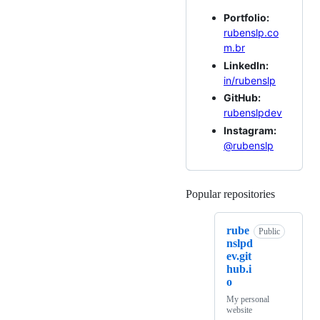
Portfolio:
rubenslp.co
m.br
LinkedIn:
in/rubenslp
GitHub:
rubenslpdev
Instagram:
@rubenslp
Popular repositories
Loading
rube
Public
nslpd
ev.git
hub.i
o
My personal
website