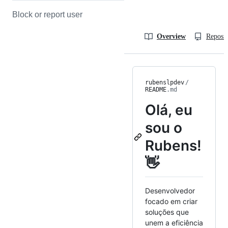
Block or report user
Overview
Reposit
rubenslpdev
/
README
.md
Olá, eu
sou o
Rubens!
👋
Desenvolvedor
focado em criar
soluções que
unem a eficiência