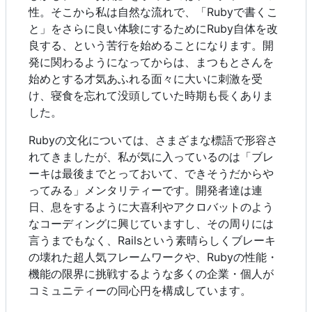
性。そこから私は自然な流れで、「Rubyで書くこ
と」をさらに良い体験にするためにRuby自体を改
良する、という苦行を始めることになります。開
発に関わるようになってからは、まつもとさんを
始めとする才気あふれる面々に大いに刺激を受
け、寝食を忘れて没頭していた時期も長くありま
した。
Rubyの文化については、さまざまな標語で形容さ
れてきましたが、私が気に入っているのは「ブレ
ーキは最後までとっておいて、できそうだからや
ってみる」メンタリティーです。開発者達は連
日、息をするように大喜利やアクロバットのよう
なコーディングに興じていますし、その周りには
言うまでもなく、Railsという素晴らしくブレーキ
の壊れた超人気フレームワークや、Rubyの性能・
機能の限界に挑戦するような多くの企業・個人が
コミュニティーの同心円を構成しています。