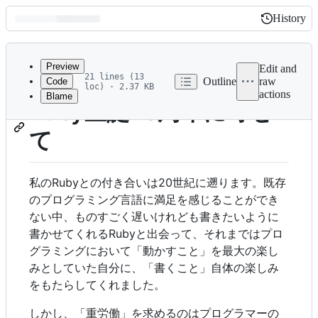
History
History
Latest
commit
Preview
Edit and
21 lines (13
Outline
raw
Code
loc) · 2.37 KB
actions
Blame
File
Ruby生誕25周年に寄せ
metadata
て
and
controls
私のRubyとの付き合いは20世紀に遡ります。既存
のプログラミング言語に満足を感じることができ
ない中、ものすごく遅いけれども️️書きたいように
書かせてくれるRubyと出会って、それまではプロ
グラミングにおいて「動かすこと」を最大の楽し
みとしていた自分に、「書くこと」自体の楽しみ
をもたらしてくれました。
しかし、「重労働」を求めるのはプログラマーの