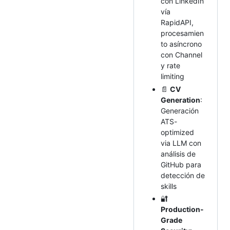
con LinkedIn
vía
RapidAPI,
procesamien
to asíncrono
con Channel
y rate
limiting
📄
CV
Generation
:
Generación
ATS-
optimized
via LLM con
análisis de
GitHub para
detección de
skills
🔐
Production-
Grade