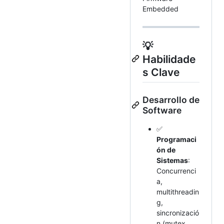
Embedded
💡
Habilidade
s Clave
Desarrollo de
Software
✅
Programaci
ón de
Sistemas
:
Concurrenci
a,
multithreadin
g,
sincronizació
n (mutex,