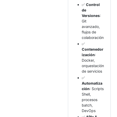
✅
Control
de
Versiones
:
Git
avanzado,
flujos de
colaboración
✅
Contenedor
ización
:
Docker,
orquestación
de servicios
✅
Automatiza
ción
: Scripts
Shell,
procesos
batch,
DevOps
✅
APIs &