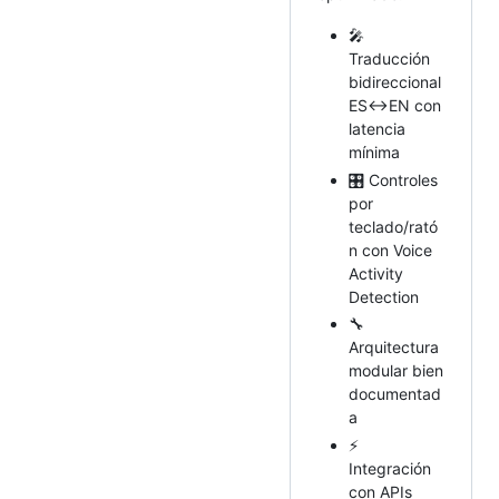
🎤
Traducción
bidireccional
ES↔EN con
latencia
mínima
🎛️ Controles
por
teclado/rató
n con Voice
Activity
Detection
🔧
Arquitectura
modular bien
documentad
a
⚡
Integración
con APIs