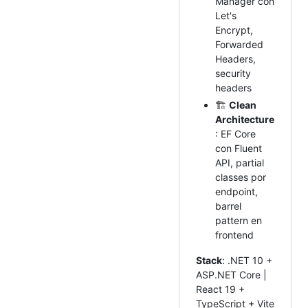
Manager con
Let's
Encrypt,
Forwarded
Headers,
security
headers
🏗️
Clean
Architecture
: EF Core
con Fluent
API, partial
classes por
endpoint,
barrel
pattern en
frontend
Stack
: .NET 10 +
ASP.NET Core |
React 19 +
TypeScript + Vite