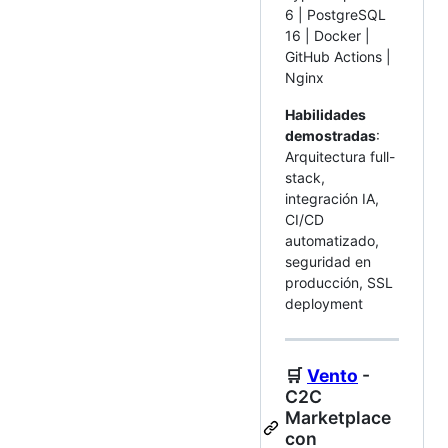
6 | PostgreSQL
16 | Docker |
GitHub Actions |
Nginx
Habilidades
demostradas
:
Arquitectura full-
stack,
integración IA,
CI/CD
automatizado,
seguridad en
producción, SSL
deployment
🛒
Vento
-
C2C
Marketplace
con