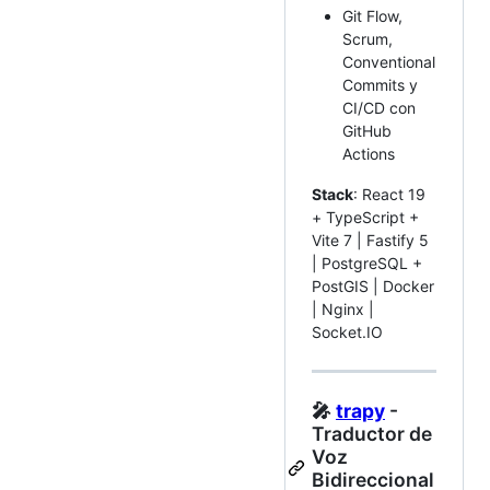
Git Flow,
Scrum,
Conventional
Commits y
CI/CD con
GitHub
Actions
Stack
: React 19
+ TypeScript +
Vite 7 | Fastify 5
| PostgreSQL +
PostGIS | Docker
| Nginx |
Socket.IO
🎤
trapy
-
Traductor de
Voz
Bidireccional