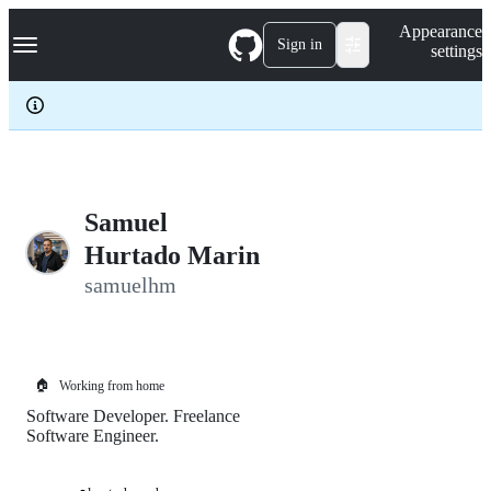
S
Navigation Menu
Appearance
k
Sign in
settings
i
p
t
o
c
o
n
t
e
Samuel
n
Hurtado Marin
t
samuelhm
🏠
Working from home
Software Developer. Freelance
Software Engineer.