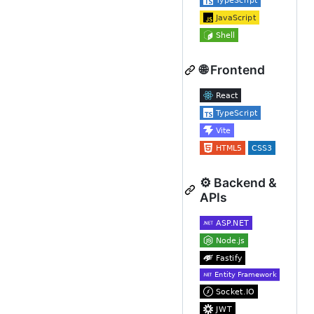
🌐 Frontend
⚙️ Backend &
APIs