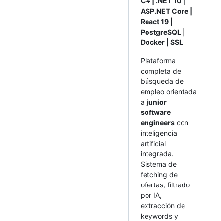
C# | .NET 10 |
ASP.NET Core |
React 19 |
PostgreSQL |
Docker | SSL
Plataforma
completa de
búsqueda de
empleo orientada
a
junior
software
engineers
con
inteligencia
artificial
integrada.
Sistema de
fetching de
ofertas, filtrado
por IA,
extracción de
keywords y