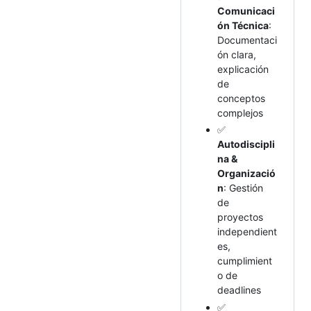
Comunicaci
ón Técnica
:
Documentaci
ón clara,
explicación
de
conceptos
complejos
✅
Autodiscipli
na &
Organizació
n
: Gestión
de
proyectos
independient
es,
cumplimient
o de
deadlines
✅