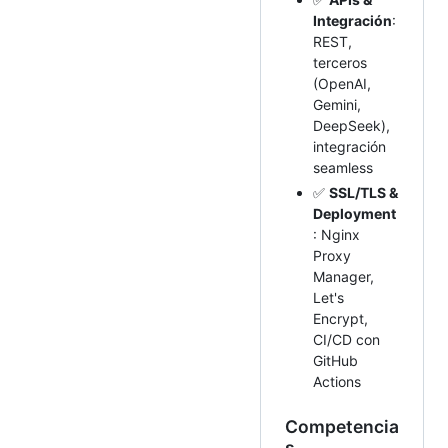
Integración
:
REST,
terceros
(OpenAI,
Gemini,
DeepSeek),
integración
seamless
✅
SSL/TLS &
Deployment
: Nginx
Proxy
Manager,
Let's
Encrypt,
CI/CD con
GitHub
Actions
Competencia
s