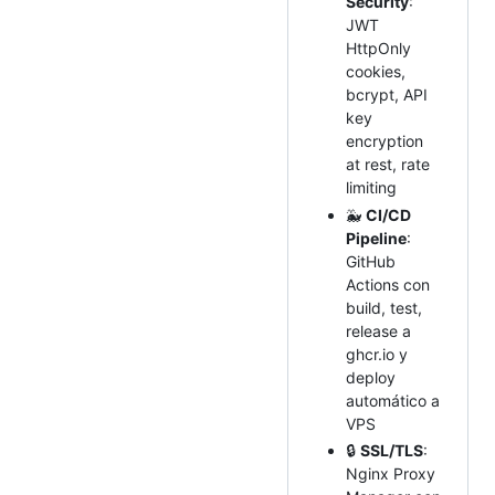
Security
:
JWT
HttpOnly
cookies,
bcrypt, API
key
encryption
at rest, rate
limiting
🐳
CI/CD
Pipeline
:
GitHub
Actions con
build, test,
release a
ghcr.io y
deploy
automático a
VPS
🔒
SSL/TLS
:
Nginx Proxy