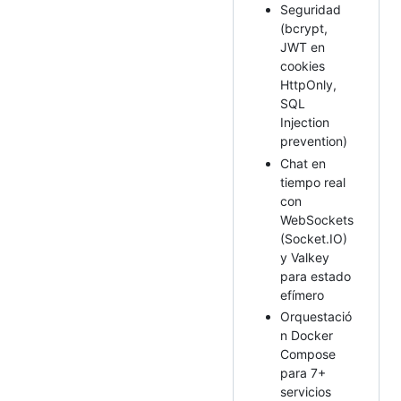
Seguridad
(bcrypt,
JWT en
cookies
HttpOnly,
SQL
Injection
prevention)
Chat en
tiempo real
con
WebSockets
(Socket.IO)
y Valkey
para estado
efímero
Orquestació
n Docker
Compose
para 7+
servicios