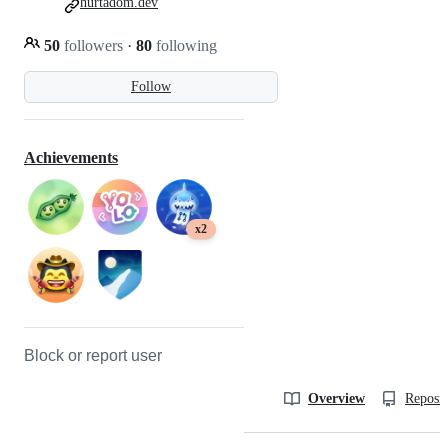
hurtadom.dev
50
followers
·
80
following
Follow
Achievements
x2
Block or report user
Overview
Reposit