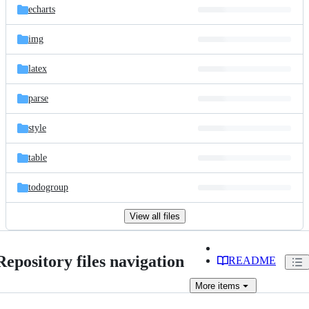
echarts
img
latex
parse
style
table
todogroup
View all files
Repository files navigation
README
More
items