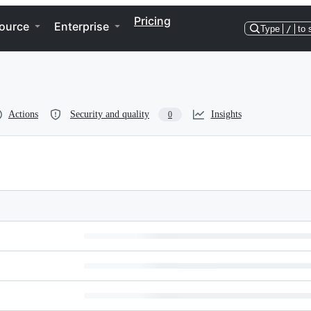
Pricing
ource
Enterprise
Type
/
to 
Actions
Security and quality
Insights
0