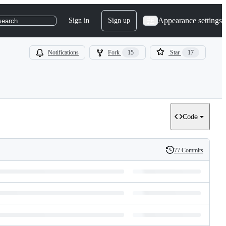
Appearance settings
Sign in
Sign up
search
Notifications
Fork
15
Star
17
Code
77 Commits
History