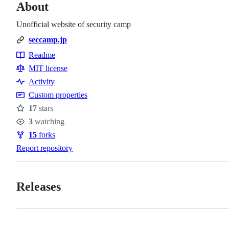
About
Unofficial website of security camp
seccamp.jp
Readme
Resources
MIT license
Activity
Custom properties
17
stars
Stars
3
watching
Watchers
15
forks
Forks
Report repository
Releases