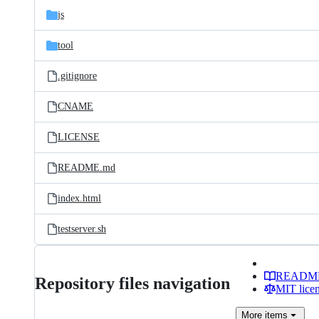
js
tool
.gitignore
CNAME
LICENSE
README.md
index.html
testserver.sh
READM
Repository files navigation
MIT lice
More
items