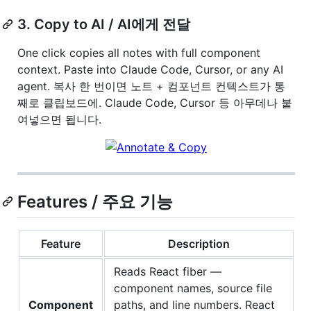
3. Copy to AI / AI에게 전달
One click copies all notes with full component
context. Paste into Claude Code, Cursor, or any AI
agent. 복사 한 번이면 노트 + 컴포넌트 컨텍스트가 통
째로 클립보드에. Claude Code, Cursor 등 아무데나 붙
여넣으면 됩니다.
Features / 주요 기능
Feature
Description
Reads React fiber —
component names, source file
Component
paths, and line numbers. React