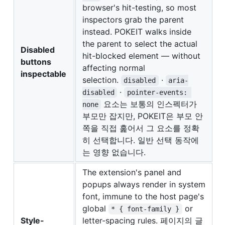
browser's hit-testing, so most
inspectors grab the parent
instead. POKEIT walks inside
the parent to select the actual
Disabled
hit-blocked element — without
buttons
affecting normal
inspectable
selection.
·
disabled
aria-
·
disabled
pointer-events: 
요소는 보통의 인스펙터가
none
부모만 잡지만, POKEIT은 부모 안
쪽을 직접 훑어서 그 요소를 정확
히 선택합니다. 일반 선택 동작에
는 영향 없습니다.
The extension's panel and
popups always render in system
font, immune to the host page's
global
or
* { font-family }
Style-
letter-spacing rules. 페이지의 글