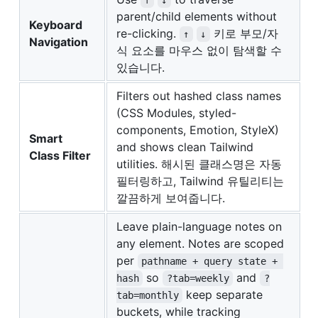
↑
↓
parent/child elements without
Keyboard
re-clicking.
키로 부모/자
↑
↓
Navigation
식 요소를 마우스 없이 탐색할 수
있습니다.
Filters out hashed class names
(CSS Modules, styled-
components, Emotion, StyleX)
Smart
and shows clean Tailwind
Class Filter
utilities. 해시된 클래스명은 자동
필터링하고, Tailwind 유틸리티는
깔끔하게 보여줍니다.
Leave plain-language notes on
any element. Notes are scoped
per
pathname + query state + 
so
and
hash
?tab=weekly
?
keep separate
tab=monthly
buckets, while tracking