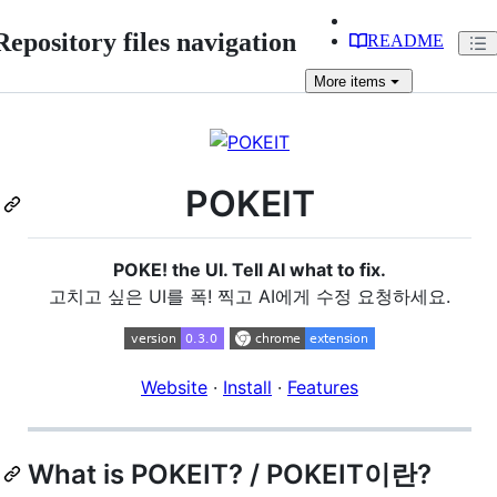
Repository files navigation
README
More
items
POKEIT
POKE! the UI. Tell AI what to fix.
고치고 싶은 UI를 폭! 찍고 AI에게 수정 요청하세요.
Website
·
Install
·
Features
What is POKEIT? / POKEIT이란?