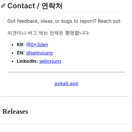
Contact / 연락처
Got feedback, ideas, or bugs to report? Reach out:
의견이나 버그 제보 언제든 환영합니다:
KR:
@0x3den
EN:
@sejinxjung
LinkedIn:
sejinxjung
pokeit.app
Releases