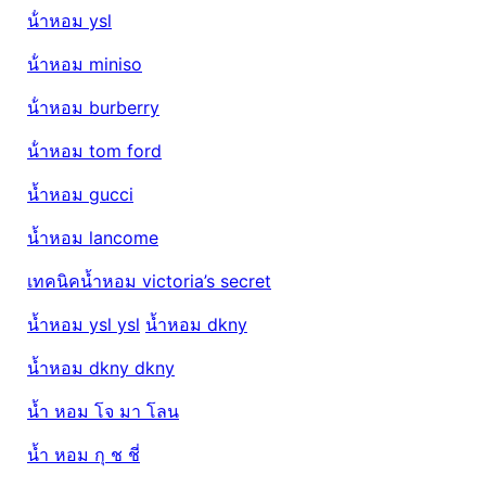
น้ําหอม ysl
น้ําหอม miniso
น้ําหอม burberry
น้ําหอม tom ford
น้ำหอม gucci
น้ำหอม lancome
เทคนิคน้ำหอม victoria’s secret
น้ำหอม ysl ysl
น้ำหอม dkny
น้ำหอม dkny dkny
น้ำ หอม โจ มา โลน
น้ำ หอม กุ ช ชี่