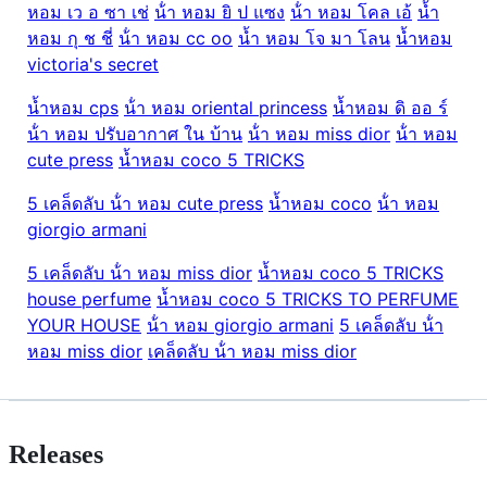
หอม เว อ ซา เช่
น้ํา หอม ยิ ป แซง
น้ํา หอม โคล เอ้
น้ำ
หอม กุ ช ชี่
น้ํา หอม cc oo
น้ำ หอม โจ มา โลน
น้ำหอม
victoria's secret
น้ำหอม cps
น้ํา หอม oriental princess
น้ำหอม ดิ ออ ร์
น้ํา หอม ปรับอากาศ ใน บ้าน
น้ํา หอม miss dior
น้ํา หอม
cute press
น้ำหอม coco 5 TRICKS
5 เคล็ดลับ น้ํา หอม cute press
น้ำหอม coco
น้ํา หอม
giorgio armani
5 เคล็ดลับ น้ํา หอม miss dior
น้ำหอม coco 5 TRICKS
house perfume
น้ำหอม coco 5 TRICKS TO PERFUME
YOUR HOUSE
น้ํา หอม giorgio armani
5 เคล็ดลับ น้ํา
หอม miss dior
เคล็ดลับ น้ํา หอม miss dior
Releases