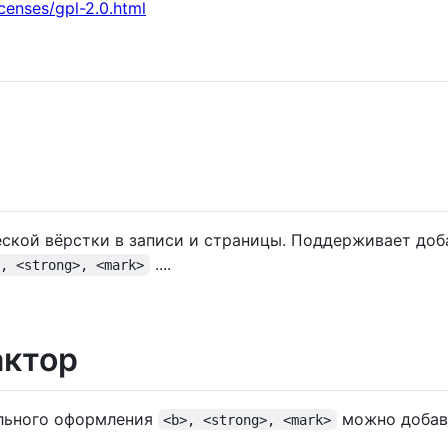
censes/gpl-2.0.html
еской вёрстки в записи и страницы. Поддерживает доб
....
>, <strong>, <mark>
актор
ального оформления
можно добави
<b>, <strong>, <mark>