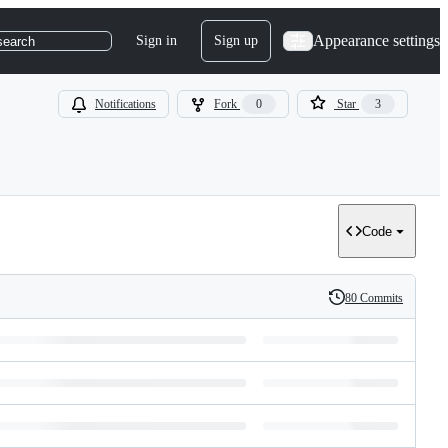
Appearance settings
Sign in
Sign up
search
Notifications
Fork
0
Star
3
Code
80 Commits
History