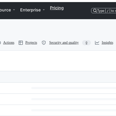
Pricing
ource
Enterprise
Type
/
to 
Actions
Projects
Security and quality
Insights
0