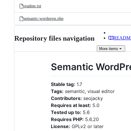
readme.txt
semantic-wordpress.php
Repository files navigation
READM
More
items
Semantic WordPr
Stable tag:
1.7
Tags:
semantic, visual editor
Contributors:
seojacky
Requires at least:
5.0
Tested up to:
5.6
Requires PHP:
5.6.20
License:
GPLv2 or later