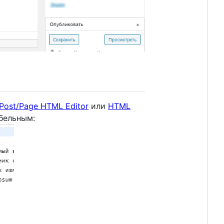
r Post/Page HTML Editor
или
HTML
бельным: