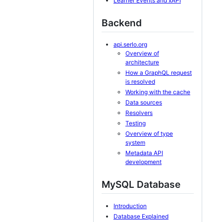
Learner Events and xAPI
Backend
api.serlo.org
Overview of
architecture
How a GraphQL request
is resolved
Working with the cache
Data sources
Resolvers
Testing
Overview of type
system
Metadata API
development
MySQL Database
Introduction
Database Explained