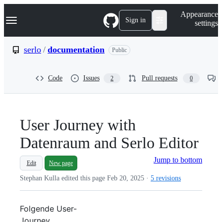
S
Navigation Menu
Appearance
k
Sign in
settings
i
p
t
serlo
/
documentation
Public
o
c
o
Code
Issues
Pull requests
2
0
n
t
e
n
t
User Journey with
Datenraum and Serlo Editor
Jump to bottom
Edit
New page
Stephan Kulla edited this page
Feb 20, 2025
·
5 revisions
Folgende User-
Journey