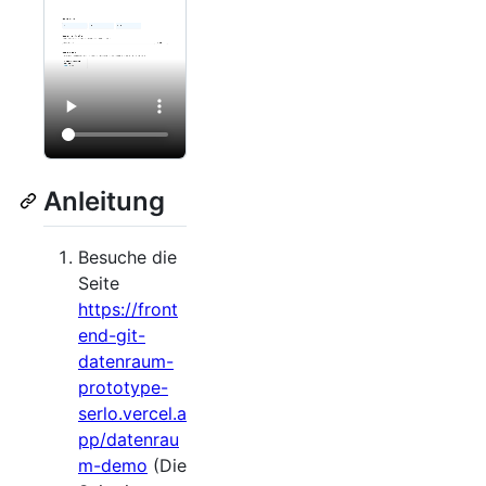
Anleitung
Besuche die
Seite
https://front
end-git-
datenraum-
prototype-
serlo.vercel.a
pp/datenrau
m-demo
(Die