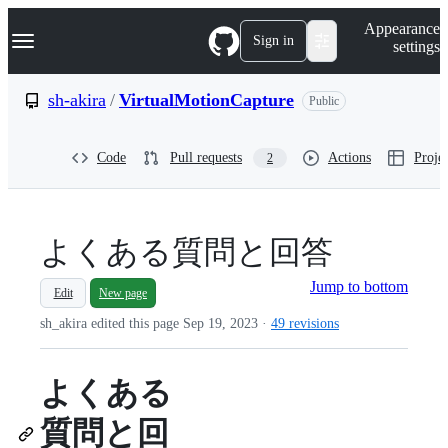
S
Navigation Menu
Appearance
k
Sign in
settings
i
p
t
sh-akira
/
VirtualMotionCapture
Public
o
c
o
Code
Pull requests
Actions
Projec
2
n
t
e
n
t
よくある質問と回答
Jump to bottom
Edit
New page
sh_akira edited this page
Sep 19, 2023
·
49 revisions
よくある
質問と回