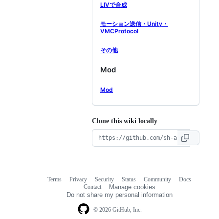
LIVで合成
モーション送信・Unity・
VMCProtocol
その他
Mod
Mod
Clone this wiki locally
Terms
Privacy
Security
Status
Community
Docs
Footer
Footer
Contact
Manage cookies
navigation
Do not share my personal information
© 2026 GitHub, Inc.