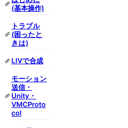
(基本操作)
トラブル
(困ったと
きは)
LIVで合成
モーション
送信・
Unity・
VMCProto
col