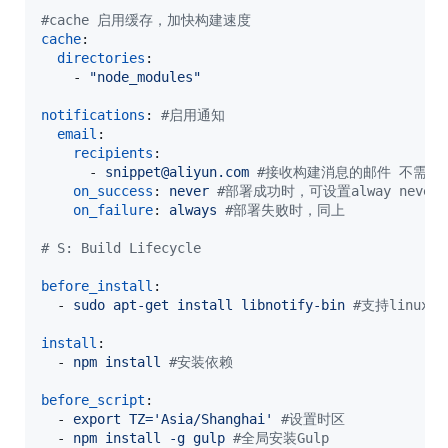
#
cache 启用缓存，加快构建速度
cache
:

directories
:

    - 
"
node_modules
"
notifications
: 
#
启用通知
email
:

recipients
:

      - 
snippet@aliyun.com 
#
接收构建消息的邮件 不需要可
on_success
: 
never 
#
部署成功时，可设置alway never c
on_failure
: 
always 
#
部署失败时，同上
#
 S: Build Lifecycle
before_install
:

  - 
sudo apt-get install libnotify-bin 
#
支持linux
install
:

  - 
npm install 
#
安装依赖
before_script
:

  - 
export TZ='Asia/Shanghai' 
#
设置时区
  - 
npm install -g gulp 
#
全局安装Gulp