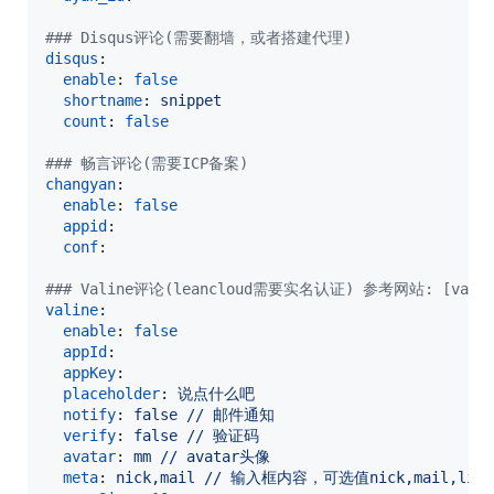
#
## Disqus评论(需要翻墙，或者搭建代理)
disqus
:

enable
: 
false
shortname
: 
snippet
count
: 
false
#
## 畅言评论(需要ICP备案)
changyan
:

enable
: 
false
appid
:

conf
:

#
## Valine评论(leancloud需要实名认证) 参考网站: [valine评
valine
:

enable
: 
false
appId
:

appKey
:

placeholder
: 
说点什么吧
notify
: 
false // 邮件通知
verify
: 
false // 验证码
avatar
: 
mm // avatar头像
meta
: 
nick,mail // 输入框内容，可选值nick,mail,link