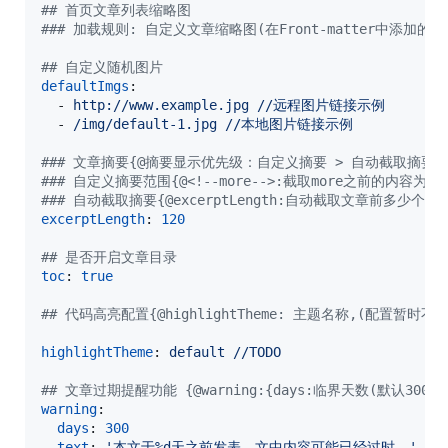
#
# 首页文章列表缩略图
#
## 加载规则: 自定义文章缩略图(在Front-matter中添加的'i
#
# 自定义随机图片
defaultImgs
:

  - 
http://www.example.jpg //远程图片链接示例
  - 
/img/default-1.jpg //本地图片链接示例
#
## 文章摘要{@摘要显示优先级：自定义摘要 > 自动截取摘要 
#
## 自定义摘要范围{@<!--more-->:截取more之前的内容为摘
#
## 自动截取摘要{@excerptLength:自动截取文章前多少个
excerptLength
: 
120
#
# 是否开启文章目录
toc
: 
true
#
# 代码高亮配置{@highlightTheme: 主题名称,(配置暂时
highlightTheme
: 
default //TODO
#
# 文章过期提醒功能 {@warning:{days:临界天数(默认300
warning
:

days
: 
300
text
: 
'
本文于%d天之前发表，文中内容可能已经过时。
'