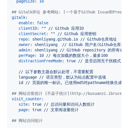
pageSize
: 
10
#
# Gitalk评论 参考网站: [一个基于Github Issue和Preact开
gitalk
:

enable
: 
false
clientID
: 
"
"
// Github 应用ID
clientSecret
: 
"
"
// Github 应用密钥
repo
: 
shenliyang.github.io // Github仓库地址
owner
: 
shenliyang  // Github 用户名(Github仓库拥
admin
: 
shenliyang // GitHub repository
perPage
: 
10 // 每次加载的数据大小，最多100
distractionFreeMode
: 
true // 是否启用无干扰模式，
// 以下参数主题会默认处理，不需要配置
language // 语言类型，默认为站点配置中选项
id // 页面的唯一标识, 已使用md5对pathname转换生成唯
#
# 网站访客统计 [不蒜子统计](http://busuanzi.ibruce.in
visit_counter
:

site
: 
true // 总访问量和访问人数统计
page
: 
true // 文章阅读量统计
#
# 网站访问统计