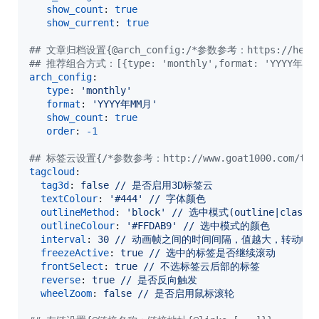
show_count
: 
true
show_current
: 
true
#
# 文章归档设置{@arch_config:/*参数参考：https://hexo.io/
#
# 推荐组合方式：[{type: 'monthly',format: 'YYYY年MM月'
arch_config
:

type
: 
'
monthly
'
format
: 
'
YYYY年MM月
'
show_count
: 
true
order
: 
-1
#
# 标签云设置{/*参数参考：http://www.goat1000.com/tagca
tagcloud
:

tag3d
: 
false // 是否启用3D标签云
textColour
: 
'
#444
'
// 字体颜色
outlineMethod
: 
'
block
'
// 选中模式(outline|classic|
outlineColour
: 
'
#FFDAB9
'
// 选中模式的颜色
interval
: 
30 // 动画帧之间的时间间隔，值越大，转动幅
freezeActive
: 
true // 选中的标签是否继续滚动
frontSelect
: 
true // 不选标签云后部的标签
reverse
: 
true // 是否反向触发
wheelZoom
: 
false // 是否启用鼠标滚轮