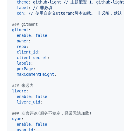
theme
: 
github-light // 主题配置 1. github-light(推荐)
label
: 
// 非必填
cdn
: 
// 使用自定义utteranc脚本加载。 非必填，默认："https:
#
## gitment
gitment
:

enable
: 
false
owner
:

repo
:

client_id
:

client_secret
:

labels
:

perPage
:

maxCommentHeight
:

#
## 来必力
livere
:

enable
: 
false
livere_uid
:

#
## 友言评论(服务不稳定，经常无法加载)
uyan
:

enable
: 
false
uyan_id
:
