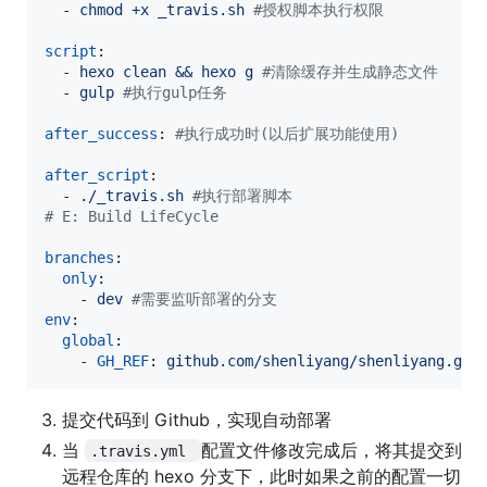
  - 
chmod +x _travis.sh 
#
授权脚本执行权限
script
:

  - 
hexo clean && hexo g 
#
清除缓存并生成静态文件
  - 
gulp 
#
执行gulp任务
after_success
: 
#
执行成功时(以后扩展功能使用)
after_script
:

  - 
./_travis.sh 
#
执行部署脚本
#
 E: Build LifeCycle
branches
:

only
:

    - 
dev 
#
需要监听部署的分支
env
:

global
:

    - 
GH_REF
: 
github.com/shenliyang/shenliyang.git
提交代码到 Github，实现自动部署
当
配置文件修改完成后，将其提交到
.travis.yml 
远程仓库的 hexo 分支下，此时如果之前的配置一切