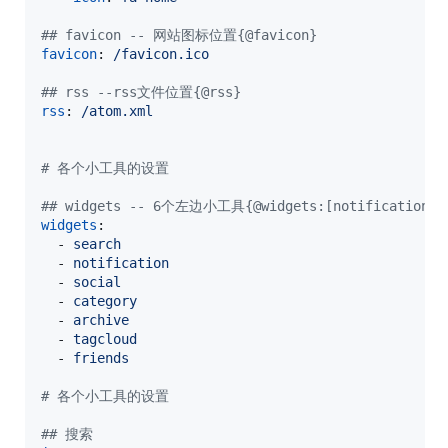
#
# favicon -- 网站图标位置{@favicon}
favicon
: 
/favicon.ico
#
# rss --rss文件位置{@rss}
rss
: 
/atom.xml
#
 各个小工具的设置
#
# widgets -- 6个左边小工具{@widgets:[notification,cat
widgets
:

  - 
search
  - 
notification
  - 
social
  - 
category
  - 
archive
  - 
tagcloud
  - 
friends
#
 各个小工具的设置
#
# 搜索