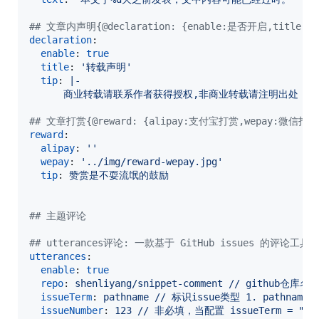
#
# 文章内声明{@declaration: {enable:是否开启,title
declaration
:

enable
: 
true
title
: 
'
转载声明
'
tip
: 
|-
      商业转载请联系作者获得授权,非商业转载请注明出处 © <a href
#
# 文章打赏{@reward: {alipay:支付宝打赏,wepay:微
reward
:

alipay
: 
'
'
wepay
: 
'
../img/reward-wepay.jpg
'
tip
: 
赞赏是不耍流氓的鼓励
#
# 主题评论
#
# utterances评论: 一款基于 GitHub issues 的评论工具; 
utterances
:

enable
: 
true
repo
: 
shenliyang/snippet-comment // github仓库名
issueTerm
: 
pathname // 标识issue类型 1. pathname(推荐
issueNumber
: 
123 // 非必填，当配置 issueTerm = "i