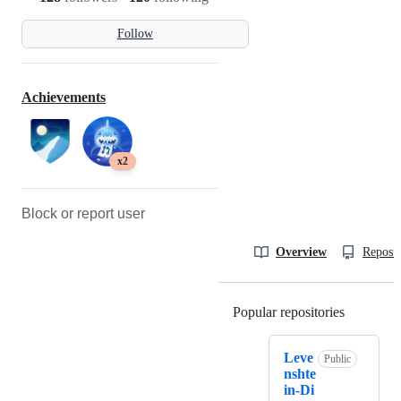
Follow
Achievements
x2
Block or report user
Overview
Reposit
Popular repositories
Loading
Leve
Public
nshte
in-Di