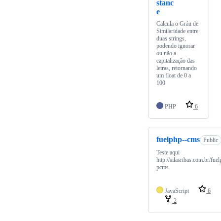
stanc
e
Calcula o Gráu de
Similaridade entre
duas strings,
podendo ignorar
ou não a
capitalização das
letras, retornando
um float de 0 a
100
PHP
6
fuelphp--cms
Public
Teste aqui
http://silasribas.com.br/fuel
pcms
JavaScript
6
2