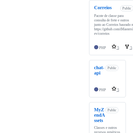
Correios
Public
Pacote de classe para
consulta de frete e outros
junto ao Correios baseado 
https://github.com/iMaster
ev/correios
PHP
5
5
chat-
Public
api
PHP
5
MyZ
Public
endA
ssets
Classes e outros
recursos genéricos