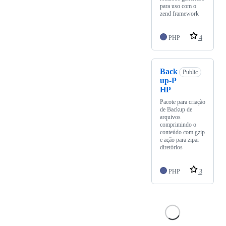
para uso com o
zend framework
PHP
4
Back
Public
up-P
HP
Pacote para criação
de Backup de
arquivos
comprimindo o
conteúdo com gzip
e ação para zipar
diretórios
PHP
3