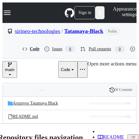
S
Navigation Menu
Appearance
k
Sign in
settings
i
p
t
sirineo-technologies
/
Tatamaya-Black
Public
o
c
o
Code
Issues
Pull requests
0
0
n
t
e
Open more actions menu
n
main
Code
t
36 Commits
Folders
History
Latest
and
Arquivos Tatamaya Black
commit
files
README.md
Repository files navigation
README